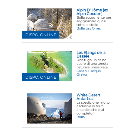
Alpin D'Hôme (ex
Alpin Cocoon)
Bolla accogliente per
soggiornare quasi
sotto le stelle.
Bolla Les Orres
DISPO. ONLINE
Les Etangs de la
Bassée
Una fuga unica nel
cuore di una tenuta
naturale preservata
Casa sull'acqua
Gravon
DISPO. ONLINE
White Desert
Antartica
La spedizione molto
esclusiva in terra
antartica che è al
completo.
Bolla