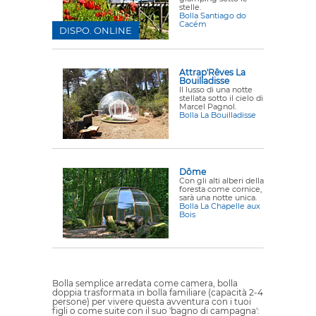
stelle.
Bolla Santiago do
Cacém
DISPO. ONLINE
Attrap'Rêves La
Bouilladisse
Il lusso di una notte
stellata sotto il cielo di
Marcel Pagnol.
Bolla La Bouilladisse
Dôme
Con gli alti alberi della
foresta come cornice,
sarà una notte unica.
Bolla La Chapelle aux
Bois
Bolla semplice arredata come camera, bolla
doppia trasformata in bolla familiare (capacità 2-4
persone) per vivere questa avventura con i tuoi
figli o come suite con il suo 'bagno di campagna':