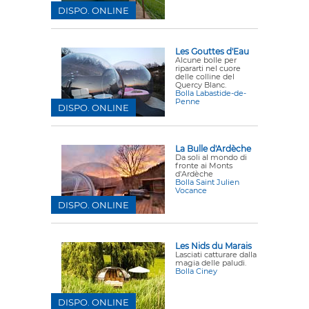
DISPO. ONLINE
Les Gouttes d'Eau
Alcune bolle per
ripararti nel cuore
delle colline del
Quercy Blanc.
Bolla Labastide-de-
Penne
DISPO. ONLINE
La Bulle d'Ardèche
Da soli al mondo di
fronte ai Monts
d'Ardèche
Bolla Saint Julien
Vocance
DISPO. ONLINE
Les Nids du Marais
Lasciati catturare dalla
magia delle paludi.
Bolla Ciney
DISPO. ONLINE