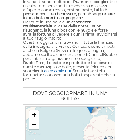
le varianti sono molteplici. Piumone accogliente e
riscaldatore per le notti fresche, spa o jacuzzi
all'aperto come regalo, cestino pasto,
tutto è
pensato per il tuo benessere, perché soggiornare
in una bolla non è campeggiare
!
Dormire in una bolla è un'
esperienza
multisensoriale
. Al calar della notte, i suoni
risuonano, la luna gioca con le nuvole e, forse,
avrai la fortuna di vedere alcuni animali avvicinarsi
al tuo rifugio insolito.
Questi alloggi unici si trovano in tutta la Francia,
dalla Bretagna alla Franca Contea, e sono arrivati
anche in Belgio e Svizzera. In questa pagina,
abbiamo scelto alcune creazioni di ChristalBubble
per aiutarti a organizzare il tuo soggiorno;
BubbleTree, il creatore e produttore francese di
queste meravigliose bolle, presenta l'elenco dei
suoi clienti
accessibile qui
. Segui la tua stella
fortunata: riconoscerai la bolla trasparente che fa
per te!
DOVE SOGGIORNARE IN UNA
BOLLA?
+
−