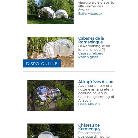
viaggio a cielo aperto
alla Ferme des
étoiles.
Bolla Mauroux
Cabanes de la
Romaningue
La Romaningue dà
loro ali e idee (*)
Casa sull'albero
Pompignac
DISPO. ONLINE
Attrap'rêves Allauc
Avventurieri per una
notte e amanti eterni,
ognuno ha la sua
bolla nel glamping di
Allauch.
Bolla Allauch
Château de
Kermenguy
Stai cercando
qualcosa di insolito