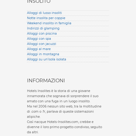
INSOLITO
Alloggi di lusso insoliti
Notte insolita per coppie
Weekend insolito in famiglia
Indirizzi di glamping
Alloggi con piscina
Alloggi con spa
Alloggi con jacuzzi
Alloggi al mare
Alloggi in montagna
Alloggi su un'isola isolata
INFORMAZIONI
Hotels Insolites è la storia di una giovane
innamorata che sognava di sorprendere il suo
amato con una fuga in un luogo insolito.
Ma nel 2006 nessun sito web, tra la moltitudine
di .com o .fr, parlava di queste sistemazioni
atipiche.
Così nacque Hotels-Insolites.com, crebbe e
divenne il loro primo progetto condiviso, seguito
da altri.