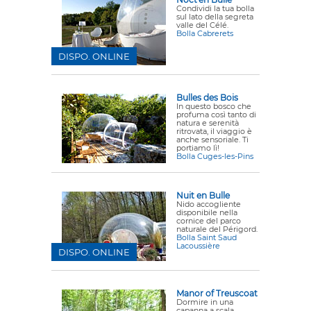
Condividi la tua bolla
sul lato della segreta
valle del Célé.
Bolla Cabrerets
DISPO. ONLINE
Bulles des Bois
In questo bosco che
profuma così tanto di
natura e serenità
ritrovata, il viaggio è
anche sensoriale. Ti
portiamo lì!
Bolla Cuges-les-Pins
Nuit en Bulle
Nido accogliente
disponibile nella
cornice del parco
naturale del Périgord.
Bolla Saint Saud
Lacoussière
DISPO. ONLINE
Manor of Treuscoat
Dormire in una
capanna a scala