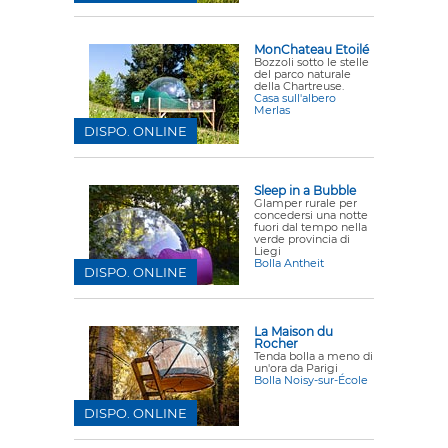
MonChateau Etoilé
Bozzoli sotto le stelle
del parco naturale
della Chartreuse.
Casa sull'albero
Merlas
DISPO. ONLINE
Sleep in a Bubble
Glamper rurale per
concedersi una notte
fuori dal tempo nella
verde provincia di
Liegi
Bolla Antheit
DISPO. ONLINE
La Maison du
Rocher
Tenda bolla a meno di
un'ora da Parigi
Bolla Noisy-sur-École
DISPO. ONLINE