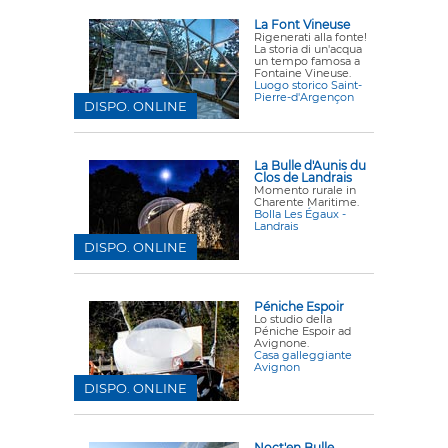
La Font Vineuse
Rigenerati alla fonte!
La storia di un'acqua
un tempo famosa a
Fontaine Vineuse.
Luogo storico Saint-
Pierre-d'Argençon
DISPO. ONLINE
La Bulle d'Aunis du
Clos de Landrais
Momento rurale in
Charente Maritime.
Bolla Les Égaux -
Landrais
DISPO. ONLINE
Péniche Espoir
Lo studio della
Péniche Espoir ad
Avignone.
Casa galleggiante
Avignon
DISPO. ONLINE
Noct'en Bulle