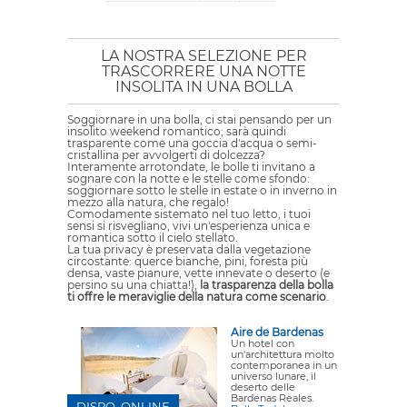
LA NOSTRA SELEZIONE PER
TRASCORRERE UNA NOTTE
INSOLITA IN UNA BOLLA
Soggiornare in una bolla, ci stai pensando per un
insolito weekend romantico; sarà quindi
trasparente come una goccia d'acqua o semi-
cristallina per avvolgerti di dolcezza?
Interamente arrotondate, le bolle ti invitano a
sognare con la notte e le stelle come sfondo:
soggiornare sotto le stelle in estate o in inverno in
mezzo alla natura, che regalo!
Comodamente sistemato nel tuo letto, i tuoi
sensi si risvegliano, vivi un'esperienza unica e
romantica sotto il cielo stellato.
La tua privacy è preservata dalla vegetazione
circostante: querce bianche, pini, foresta più
densa, vaste pianure, vette innevate o deserto (e
persino su una chiatta!),
la trasparenza della bolla
ti offre le meraviglie della natura come scenario
.
Aire de Bardenas
Un hotel con
un'architettura molto
contemporanea in un
universo lunare, il
deserto delle
Bardenas Reales.
DISPO. ONLINE