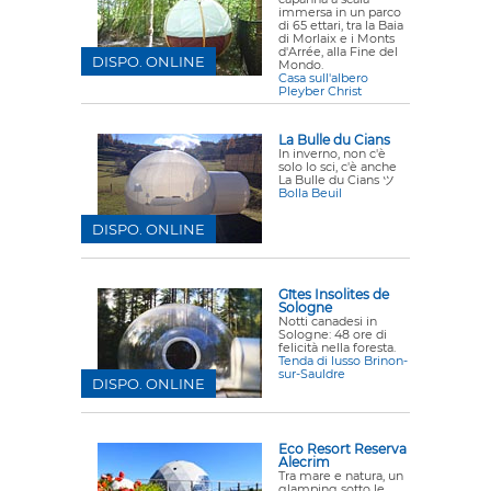
immersa in un parco
di 65 ettari, tra la Baia
di Morlaix e i Monts
d'Arrée, alla Fine del
DISPO. ONLINE
Mondo.
Casa sull'albero
Pleyber Christ
La Bulle du Cians
In inverno, non c'è
solo lo sci, c'è anche
La Bulle du Cians ツ
Bolla Beuil
DISPO. ONLINE
Gîtes Insolites de
Sologne
Notti canadesi in
Sologne: 48 ore di
felicità nella foresta.
Tenda di lusso Brinon-
sur-Sauldre
DISPO. ONLINE
Eco Resort Reserva
Alecrim
Tra mare e natura, un
glamping sotto le