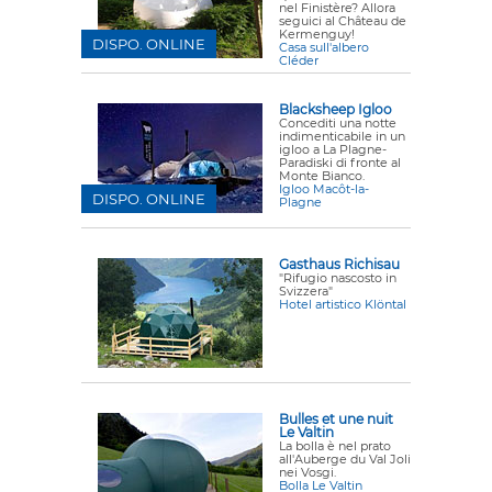
nel Finistère? Allora
seguici al Château de
Kermenguy!
DISPO. ONLINE
Casa sull'albero
Cléder
Blacksheep Igloo
Concediti una notte
indimenticabile in un
igloo a La Plagne-
Paradiski di fronte al
Monte Bianco.
Igloo Macôt-la-
DISPO. ONLINE
Plagne
Gasthaus Richisau
"Rifugio nascosto in
Svizzera"
Hotel artistico Klöntal
Bulles et une nuit
Le Valtin
La bolla è nel prato
all'Auberge du Val Joli
nei Vosgi.
Bolla Le Valtin