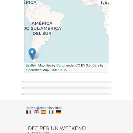
Leaflet
| Map tiles by
Carto
, under CC BY 3.0. Data by
OpenStreetMap, under ODbL.
Versione it
Suivre @HotelsInsolites
English version
IDEE PER UN WEEKEND