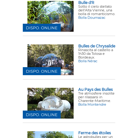
Bulle d'R
Sotto il cielo stellato
dell'Alta Vienne, una
bolla di romanticismo.
Bolla Dournazac
DISPO. ONLINE
Bulles de Chrysalide
Rinascita al castello a
1h30 da Tolosa e
Bordeaux.
Bolla Nérac
DISPO. ONLINE
Au Pays des Bulles
Tre atmosfere insolite
per rilassarsi in
Charente-Maritime.
Bolla Montendre
DISPO. ONLINE
Ferme des étoiles
Le astrobulles per un