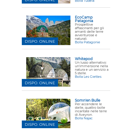
Bolla Tudela
EcoCamp
Patagonia
Prospettive
affascinanti per gli
amanti delle terre
avventurose e
naturali.
DISPO. ONLINE
Bolla Patagonie
Whitepod
Un lusso alternativo:
un'immersione nella
natura e un servizio a
5 stelle.
Bolla Les Giettes
DISPO. ONLINE
Somn'en Bulle
Per accendere le
stelle, quattro bolle
incantate nelle terre
di Aveyron.
Bolla Najac
DISPO. ONLINE