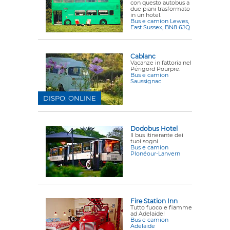
con questo autobus a
due piani trasformato
in un hotel.
Bus e camion Lewes,
East Sussex, BN8 6JQ
Cablanc
Vacanze in fattoria nel
Périgord Pourpre.
Bus e camion
Saussignac
DISPO. ONLINE
Dodobus Hotel
Il bus itinerante dei
tuoi sogni
Bus e camion
Plonéour-Lanvern
Fire Station Inn
Tutto fuoco e fiamme
ad Adelaide!
Bus e camion
Adelaide