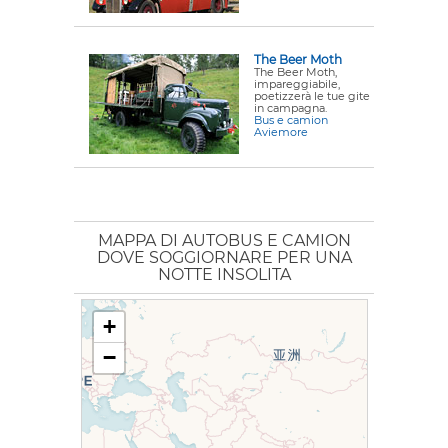
The Beer Moth
The Beer Moth,
impareggiabile,
poetizzerà le tue gite
in campagna.
Bus e camion
Aviemore
MAPPA DI AUTOBUS E CAMION
DOVE SOGGIORNARE PER UNA
NOTTE INSOLITA
+
−