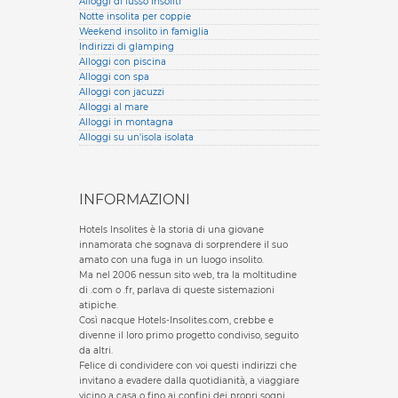
Alloggi di lusso insoliti
Notte insolita per coppie
Weekend insolito in famiglia
Indirizzi di glamping
Alloggi con piscina
Alloggi con spa
Alloggi con jacuzzi
Alloggi al mare
Alloggi in montagna
Alloggi su un'isola isolata
INFORMAZIONI
Hotels Insolites è la storia di una giovane
innamorata che sognava di sorprendere il suo
amato con una fuga in un luogo insolito.
Ma nel 2006 nessun sito web, tra la moltitudine
di .com o .fr, parlava di queste sistemazioni
atipiche.
Così nacque Hotels-Insolites.com, crebbe e
divenne il loro primo progetto condiviso, seguito
da altri.
Felice di condividere con voi questi indirizzi che
invitano a evadere dalla quotidianità, a viaggiare
vicino a casa o fino ai confini dei propri sogni.