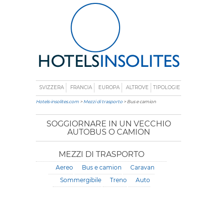
SVIZZERA
FRANCIA
EUROPA
ALTROVE
TIPOLOGIE
Hotels-insolites.com
>
Mezzi di trasporto
> Bus e camion
SOGGIORNARE IN UN VECCHIO
AUTOBUS O CAMION
MEZZI DI TRASPORTO
Aereo
Bus e camion
Caravan
Sommergibile
Treno
Auto