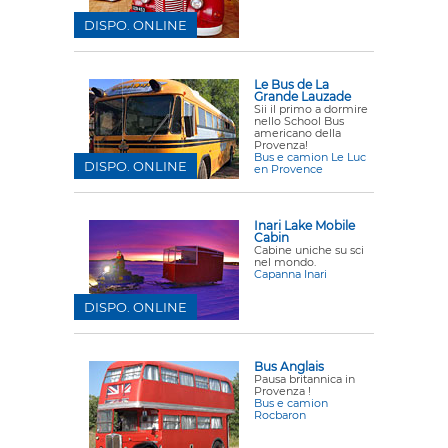
DISPO. ONLINE
Le Bus de La
Grande Lauzade
Sii il primo a dormire
nello School Bus
americano della
Provenza!
Bus e camion Le Luc
DISPO. ONLINE
en Provence
Inari Lake Mobile
Cabin
Cabine uniche su sci
nel mondo.
Capanna Inari
DISPO. ONLINE
Bus Anglais
Pausa britannica in
Provenza !
Bus e camion
Rocbaron