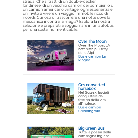
strada. Che si tratti di un double-decker
londinese, di un vecchio camion dei pompieri o di
un camion americano vintage, ogni esperienza è
un invito a vivere un viaggio immobile ricco di
ricordi. Curioso di trascorrere una notte dove la
meccanica incontra la magia? Esplora la nostra
selezione e preparati a soggiornare in un autobus
per una sosta indimenticabile.
Over The Moon
Over The Moon, LA
battipista più sexy
delle Alpi
Bus e camion La
Plagne
Ges converted
horsebox
Nel Sussex, lasciati
conquistare dal
fascino della vita
all’inglese.
Bus e camion
Chiddingfold
Big Green Bus
Tutta la poesia della
campagna inglese