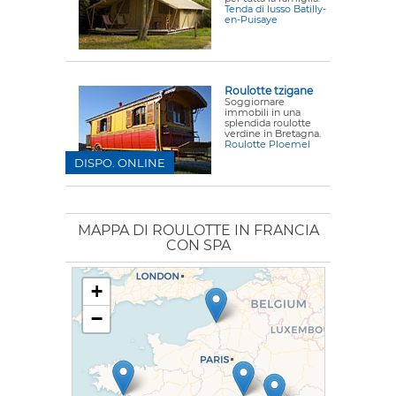
Tenda di lusso Batilly-
en-Puisaye
Roulotte tzigane
Soggiornare
immobili in una
splendida roulotte
verdine in Bretagna.
Roulotte Ploemel
DISPO. ONLINE
MAPPA DI ROULOTTE IN FRANCIA
CON SPA
+
−