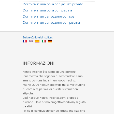
Dormire in una bolla con jacuzzi privato
Dormire in una bolla con piscina
Dormire in un carrozzone con spa
Dormire in un carrozzone con piscina
Versione it
Suivre @HotelsInsolites
English version
INFORMAZIONI
Hotels Insolites è la storia di una giovane
innamorata che sognava di sorprendere il suo
amato con una fuga in un luogo insolito.
Ma nel 2006 nessun sito web, tra la moltitudine
di .com o .fr, parlava di queste sistemazioni
atipiche.
Così nacque Hotels-Insolites.com, crebbe e
divenne il loro primo progetto condiviso, seguito
da altri.
Felice di condividere con voi questi indirizzi che