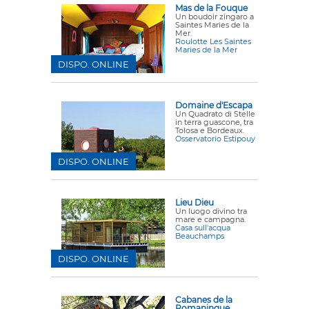
Mas de la Fouque
Un boudoir zingaro a
Saintes Maries de la
Mer.
Roulotte Les Saintes
Maries de la Mer
DISPO. ONLINE
Domaine d'Escapa
Un Quadrato di Stelle
in terra guascone, tra
Tolosa e Bordeaux.
Osservatorio Estipouy
DISPO. ONLINE
Lieu Dieu
Un luogo divino tra
mare e campagna.
Casa sull'acqua
Beauchamps
DISPO. ONLINE
Cabanes de la
Romaningue