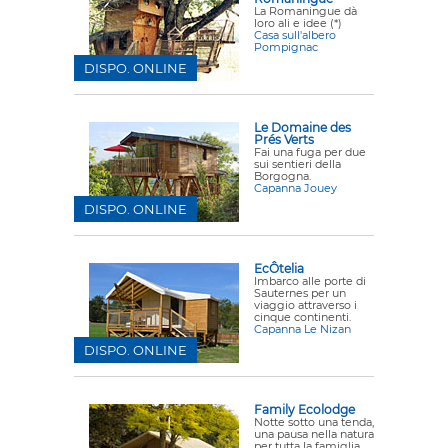
La Romaningue dà
loro ali e idee (*)
Casa sull'albero
Pompignac
DISPO. ONLINE
Le Domaine des
Prés Verts
Fai una fuga per due
sui sentieri della
Borgogna.
Capanna Jouey
DISPO. ONLINE
EcÔtelia
Imbarco alle porte di
Sauternes per un
viaggio attraverso i
cinque continenti.
Capanna Le Nizan
DISPO. ONLINE
Family Ecolodge
Notte sotto una tenda,
una pausa nella natura
per tutta la famiglia.