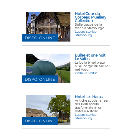
Hotel Cour du
Corbeau MGallery
Collection
Sulle tracce della
storia a Strasburgo.
Luogo storico
Strasbourg
DISPO. ONLINE
Bulles et une nuit
Le Valtin
La bolla è nel prato
all'Auberge du Val Joli
nei Vosgi.
Bolla Le Valtin
DISPO. ONLINE
Hotel Les Haras
Antiche scuderie reali
del XVIII secolo
trasformate in un
hotel a 4 stelle.
Luogo storico
Strasbourg
DISPO. ONLINE