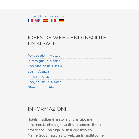
Versione it
Suivre @HotelsInsolites
English version
IDÉES DE WEEK-END INSOLITE
EN ALSACE
Per coppie in Alsazia
In famiglia in Alsazia
Con piscina in Alsazia
Spa in Alsazia
Lusso in Alsazia
Con jacuzzi in Alsazia
Glamping in Alsazia
INFORMAZIONI
Hotels Insolites è la storia di una giovane
innamorata che sognava di sorprendere il suo
amato con una fuga in un luogo insolito.
Ma nel 2006 nessun sito web, tra la moltitudine