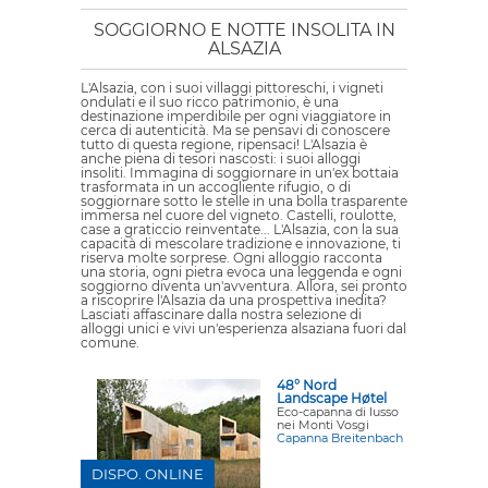
SOGGIORNO E NOTTE INSOLITA IN
ALSAZIA
L'Alsazia, con i suoi villaggi pittoreschi, i vigneti
ondulati e il suo ricco patrimonio, è una
destinazione imperdibile per ogni viaggiatore in
cerca di autenticità. Ma se pensavi di conoscere
tutto di questa regione, ripensaci! L'Alsazia è
anche piena di tesori nascosti: i suoi alloggi
insoliti. Immagina di soggiornare in un'ex bottaia
trasformata in un accogliente rifugio, o di
soggiornare sotto le stelle in una bolla trasparente
immersa nel cuore del vigneto. Castelli, roulotte,
case a graticcio reinventate... L'Alsazia, con la sua
capacità di mescolare tradizione e innovazione, ti
riserva molte sorprese. Ogni alloggio racconta
una storia, ogni pietra evoca una leggenda e ogni
soggiorno diventa un'avventura. Allora, sei pronto
a riscoprire l'Alsazia da una prospettiva inedita?
Lasciati affascinare dalla nostra selezione di
alloggi unici e vivi un'esperienza alsaziana fuori dal
comune.
48° Nord
Landscape Høtel
Eco-capanna di lusso
nei Monti Vosgi
Capanna Breitenbach
DISPO. ONLINE