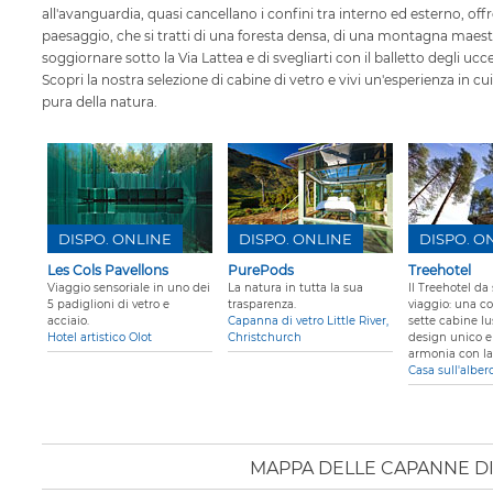
all'avanguardia, quasi cancellano i confini tra interno ed esterno, o
paesaggio, che si tratti di una foresta densa, di una montagna maesto
soggiornare sotto la Via Lattea e di svegliarti con il balletto degli ucce
Scopri la nostra selezione di cabine di vetro e vivi un'esperienza in cu
pura della natura.
DISPO. ONLINE
DISPO. ONLINE
DISPO. O
Les Cols Pavellons
PurePods
Treehotel
Viaggio sensoriale in uno dei
La natura in tutta la sua
Il Treehotel da
5 padiglioni di vetro e
trasparenza.
viaggio: una co
acciaio.
Capanna di vetro Little River,
sette cabine lu
Hotel artistico Olot
Christchurch
design unico e 
armonia con la
Casa sull'alber
MAPPA DELLE CAPANNE D