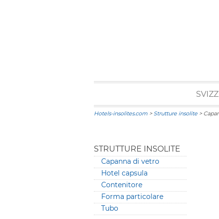
SVIZ
Hotels-insolites.com
>
Strutture insolite
> Capan
STRUTTURE INSOLITE
Capanna di vetro
Hotel capsula
Contenitore
Forma particolare
Tubo