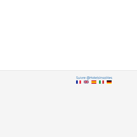
Vers
Suivre @HotelsInsolites
English version