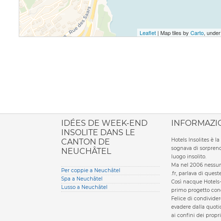
Leaflet
| Map tiles by
Carto
, unde
ione italiana
IDÉES DE WEEK-END
INFORMAZI
INSOLITE DANS LE
Hotels Insolites è 
CANTON DE
sognava di sorprend
NEUCHÂTEL
luogo insolito.
Ma nel 2006 nessun 
Per coppie a Neuchâtel
.fr, parlava di ques
Spa a Neuchâtel
Così nacque Hotels-
Lusso a Neuchâtel
primo progetto condi
Felice di condivider
evadere dalla quotid
ai confini dei propri