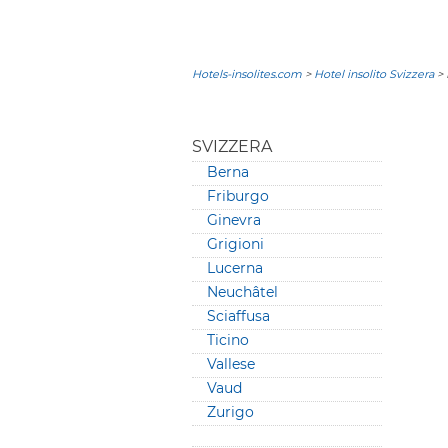
Hotels-insolites.com
>
Hotel insolito Svizzera
> 
SVIZZERA
Berna
Friburgo
Ginevra
Grigioni
Lucerna
Neuchâtel
Sciaffusa
Ticino
Vallese
Vaud
Zurigo