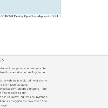
r CC BY 3.0. Data by OpenStreetMap, under ODbL.
ONI
la storia di una giovane innamorata che
ere il suo amato con una fuga in un
sito web, tra la moltitudine di .com o
te sistemazioni atipiche.
Insolites.com, crebbe e divenne il loro
viso, seguito da altri.
e con voi questi indirizzi che invitano a
ianità, a viaggiare vicino a casa o fino
 sogni.