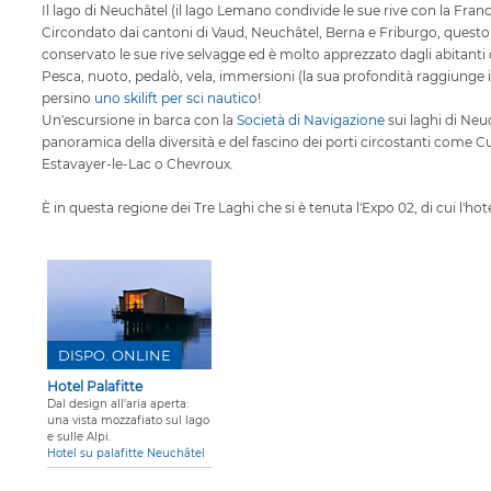
Il lago di Neuchâtel (il lago Lemano condivide le sue rive con la Franc
Circondato dai cantoni di Vaud, Neuchâtel, Berna e Friburgo, questo
conservato le sue rive selvagge ed è molto apprezzato dagli abitanti de
Pesca, nuoto, pedalò, vela, immersioni (la sua profondità raggiunge i 
persino
uno skilift per sci nautico
!
Un'escursione in barca con la
Società di Navigazione
sui laghi di Neu
panoramica della diversità e del fascino dei porti circostanti come C
Estavayer-le-Lac o Chevroux.
È in questa regione dei
Tre Laghi
che si è tenuta l'Expo 02, di cui l'ho
DISPO. ONLINE
Hotel Palafitte
Dal design all'aria aperta:
una vista mozzafiato sul lago
e sulle Alpi.
Hotel su palafitte Neuchâtel