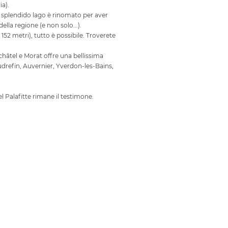
ia).
 splendido lago è rinomato per aver
lla regione (e non solo...).
152 metri), tutto è possibile. Troverete
châtel e Morat offre una bellissima
udrefin, Auvernier, Yverdon-les-Bains,
tel Palafitte rimane il testimone.