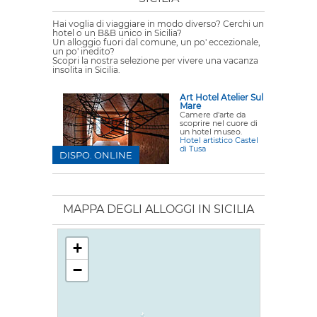
Hai voglia di viaggiare in modo diverso? Cerchi un
hotel o un B&B unico in Sicilia?
Un alloggio fuori dal comune, un po' eccezionale,
un po' inedito?
Scopri la nostra selezione per vivere una vacanza
insolita in Sicilia.
Art Hotel Atelier Sul
Mare
Camere d'arte da
scoprire nel cuore di
un hotel museo.
Hotel artistico Castel
di Tusa
DISPO. ONLINE
MAPPA DEGLI ALLOGGI IN SICILIA
+
−