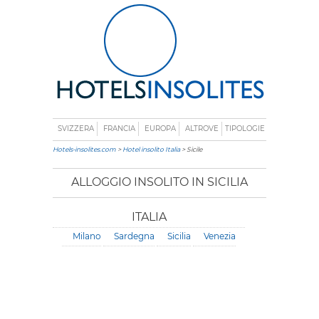
SVIZZERA
FRANCIA
EUROPA
ALTROVE
TIPOLOGIE
Hotels-insolites.com
>
Hotel insolito Italia
> Sicile
ALLOGGIO INSOLITO IN SICILIA
ITALIA
Milano
Sardegna
Sicilia
Venezia