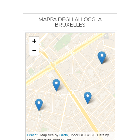
MAPPA DEGLI ALLOGGI A
BRUXELLES
+
−
Leaflet
| Map tiles by
Carto
, under CC BY 3.0. Data by
OpenStreetMap, under ODbL.