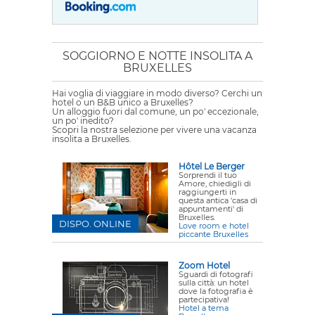
SOGGIORNO E NOTTE INSOLITA A
BRUXELLES
Hai voglia di viaggiare in modo diverso? Cerchi un
hotel o un B&B unico a Bruxelles?
Un alloggio fuori dal comune, un po' eccezionale,
un po' inedito?
Scopri la nostra selezione per vivere una vacanza
insolita a Bruxelles.
Hôtel Le Berger
Sorprendi il tuo
Amore, chiedigli di
raggiungerti in
questa antica 'casa di
appuntamenti' di
Bruxelles.
DISPO. ONLINE
Love room e hotel
piccante Bruxelles
Zoom Hotel
Sguardi di fotografi
sulla città: un hotel
dove la fotografia è
partecipativa!
Hotel a tema