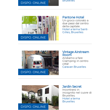
Bruxelles
DISPO. ONLINE
Pantone Hotel
Un gioco colorato a
due passi dal centro
della capitale.
Hotel a tema Saint-
Gilles, Bruxelles
DISPO. ONLINE
Vintage Airstream
Room
Andiamo a fare
Glamping in centro
città!
Caravan Bruxelles
DISPO. ONLINE
Jardin Secret
Incontrarsi in
incognito nel cuore di
Bruxelles.
Hotel a tema
Bruxelles
DISPO. ONLINE