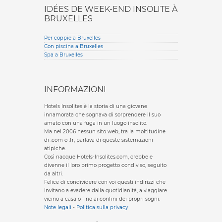
IDÉES DE WEEK-END INSOLITE À
BRUXELLES
Per coppie a Bruxelles
Con piscina a Bruxelles
Spa a Bruxelles
INFORMAZIONI
Hotels Insolites è la storia di una giovane
innamorata che sognava di sorprendere il suo
amato con una fuga in un luogo insolito.
Ma nel 2006 nessun sito web, tra la moltitudine
di .com o .fr, parlava di queste sistemazioni
atipiche.
Così nacque Hotels-Insolites.com, crebbe e
divenne il loro primo progetto condiviso, seguito
da altri.
Felice di condividere con voi questi indirizzi che
invitano a evadere dalla quotidianità, a viaggiare
vicino a casa o fino ai confini dei propri sogni.
Note legali
-
Politica sulla privacy