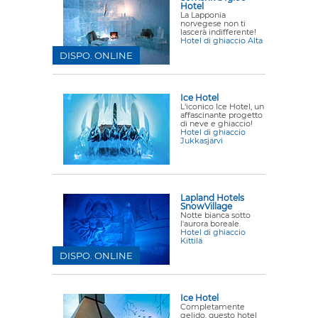
Hotel
La Lapponia
norvegese non ti
lascerà indifferente!
Hotel di ghiaccio Alta
DISPO. ONLINE
Ice Hotel
L'iconico Ice Hotel, un
affascinante progetto
di neve e ghiaccio!
Hotel di ghiaccio
Jukkasjärvi
Lapland Hotels
SnowVillage
Notte bianca sotto
l'aurora boreale.
Hotel di ghiaccio
Kittilä
DISPO. ONLINE
Ice Hotel
Completamente
gelido, questo hotel