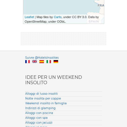
Leaflet
| Map tiles by
Carto
, under CC BY 3.0. Data by
OpenStreetMap, under ODbL.
Versione it
Suivre @HotelsInsolites
English version
IDEE PER UN WEEKEND
INSOLITO
Alloggi di lusso insoliti
Notte insolita per coppie
Weekend insolito in famiglia
Indirizzi di glamping
Alloggi con piscina
Alloggi con spa
Alloggi con jacuzzi