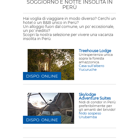
SOGGIORNO E NOTTE INSOLITA IN
PERÙ
Hai voglia di viaggiare in modo diverso? Cerchi un
hotel o un B&B unico in Perù?
Un alloggio fuori dal comune, un po' eccezionale,
un po' inedito?
Scopri la nostra selezione per vivere una vacanza
insolita in Perù.
Treehouse Lodge
Un'esperienza unica
sopra la foresta
amazzonica.
Casa sull'albero
Yucuruche
DISPO. ONLINE
Skylodge
Adventure Suites
Nidi di condor in Perù:
preferibilmente per
gli amanti del brivido!
Nido sospeso
Urubamba
DISPO. ONLINE