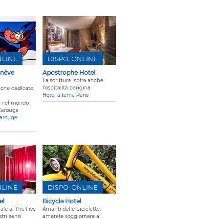
NLINE
DISPO. ONLINE
enève
Apostrophe Hotel
La scrittura ispira anche
l'ospitalità parigina.
zione dedicato
Hotel a tema Paris
 nel mondo
Carouge
Carouge
NLINE
DISPO. ONLINE
el
Bicycle Hotel
ale al The Five
Amanti delle biciclette,
stri sensi
amerete soggiornare al