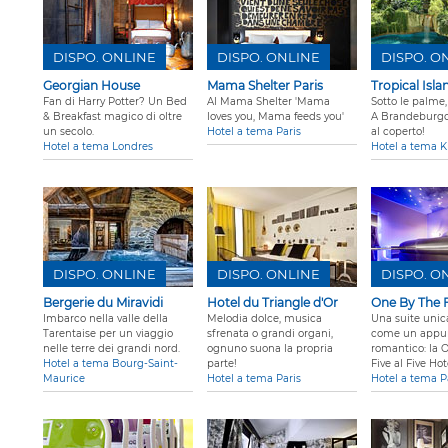
DISPO. ONLINE
DISPO. ONLINE
DISPO. O
Georgian House
Mama Shelter Paris
Tropical Isla
Fan di Harry Potter? Un Bed
Al Mama Shelter 'Mama
Sotto le palme, 
& Breakfast magico di oltre
loves you, Mama feeds you'
A Brandeburgo,
un secolo.
Hotel a tema Paris
al coperto!
Hotel a tema Londres
Hotel a tema K
DISPO. ONLINE
DISPO. ONLINE
DISPO. O
Bergerie du Miravidi
Hotel du Triangle d'Or
One By The 
Imbarco nella valle della
Melodia dolce, musica
Una suite unic
Tarentaise per un viaggio
sfrenata o grandi organi,
come un appu
nelle terre dei grandi nord.
ognuno suona la propria
romantico: la 
Hotel a tema Bourg-Saint-
parte!
Five al Five Hot
Maurice
Hotel a tema Paris
Hotel a tema P