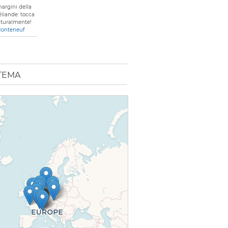
margini della
éliande: tocca
naturalmente!
Monteneuf
TEMA