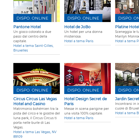
DISPO. ONLINE
DISPO. ONLINE
DISPO. O
Pantone Hotel
Hotel de JoBo
Platine Hote
Un gioco colorato a due
Un hotel per una donna
Sceneggia le t
passi dal centro della
misteriosa.
Marilyn Monroe
capitale.
Hotel a tema Paris
Hotel a tema P
Hotel a tema Saint-Gilles,
Bruxelles
DISPO. ONLINE
DISPO. ONLINE
DISPO. O
Circus Circus Las Vegas
Hotel Design Secret de
Jardin Secre
Hotel and Casino
Paris
Incontrarsi in 
cuore di Bruxel
Matrimonio bohémien tra la
Messe in scena parigine per
Hotel a tema B
pista del circo e le giostre del
una visita 100% capitale.
luna park, il Circus Circus ti
Hotel a tema Paris
porta nelle burle di Las
Vegas.
Hotel a tema Las Vegas, NV
89109