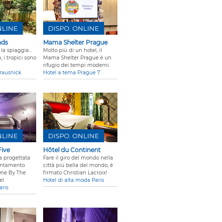
NLINE
DISPO. ONLINE
nds
Mama Shelter Prague
la spiaggia...
Molto più di un hotel, il
 i tropici sono
Mama Shelter Prague è un
rifugio dei tempi moderni.
rausnick
Hotel a tema Prague 7
NLINE
DISPO. ONLINE
Five
Hôtel du Continent
a progettata
Fare il giro del mondo nella
ntamento
città più bella del mondo, è
One By The
firmato Christian Lacroix!
el
Hotel di alta moda Paris
aris