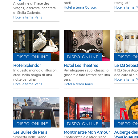
notti.
risvegliati!
Al confine di Place des
Hotel a tema Ouroux
Hotel a tema P
Vosges, la foresta incantata
di Stella Cadente.
Hotel a tema Paris
DISPO. ONLINE
DISPO. ONLINE
DISPO. O
Hotel Splendor
Hôtel Les Théâtres
Le 123 Sebas
In questo mondo di illusioni,
Per rileggere i suoi classici o
Il 123 Sebastop
credi nella magia di una
giocare a fare l'attore per una
dedicato al ci
notte parigina.
sera.
Hotel a tema P
Hotel a tema Paris
Hotel a tema Paris
DISPO. ONLINE
DISPO. ONLINE
DISPO. O
Les Bulles de Paris
Montmartre Mon Amour
Auberge des
VoyaJoueurs
Scoperta delle Grandi
Confidenziale e afrodisiaco,