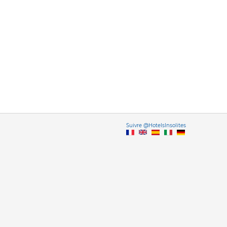
Vers
Suivre @HotelsInsolites
English version