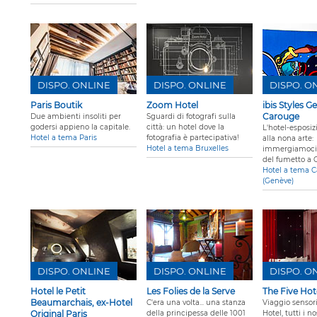
DISPO. ONLINE
DISPO. ONLINE
DISPO. O
Paris Boutik
Zoom Hotel
ibis Styles G
Carouge
Due ambienti insoliti per
Sguardi di fotografi sulla
godersi appieno la capitale.
città: un hotel dove la
L'hotel-esposi
Hotel a tema Paris
fotografia è partecipativa!
alla nona arte:
Hotel a tema Bruxelles
immergiamoci
del fumetto a 
Hotel a tema 
(Genève)
DISPO. ONLINE
DISPO. ONLINE
DISPO. O
Hotel le Petit
Les Folies de la Serve
The Five Hot
Beaumarchais, ex-Hotel
C'era una volta... una stanza
Viaggio sensori
Original Paris
della principessa delle 1001
Hotel, tutti i no