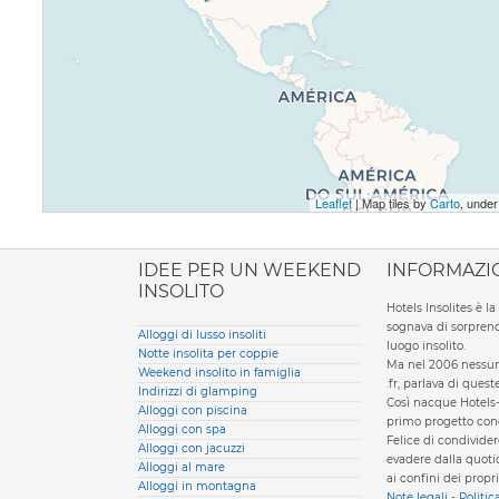
Leaflet
| Map tiles by
Carto
, unde
ione italiana
IDEE PER UN WEEKEND
INFORMAZI
INSOLITO
Hotels Insolites è 
sognava di sorprend
Alloggi di lusso insoliti
luogo insolito.
Notte insolita per coppie
Ma nel 2006 nessun 
Weekend insolito in famiglia
.fr, parlava di ques
Indirizzi di glamping
Così nacque Hotels-
Alloggi con piscina
primo progetto condi
Alloggi con spa
Felice di condivider
Alloggi con jacuzzi
evadere dalla quotid
Alloggi al mare
ai confini dei propri
Alloggi in montagna
Note legali
-
Politic