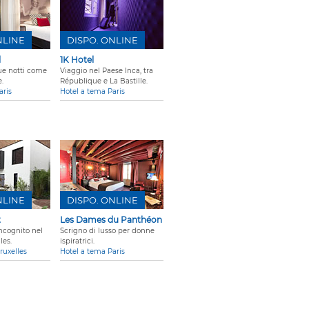
NLINE
DISPO. ONLINE
l
1K Hotel
ue notti come
Viaggio nel Paese Inca, tra
.
République e La Bastille.
aris
Hotel a tema Paris
NLINE
DISPO. ONLINE
t
Les Dames du Panthéon
incognito nel
Scrigno di lusso per donne
les.
ispiratrici.
ruxelles
Hotel a tema Paris