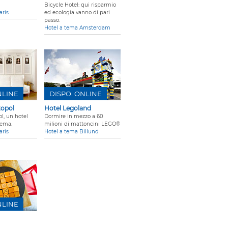
Bicycle Hotel: qui risparmio
aris
ed ecologia vanno di pari
passo.
Hotel a tema Amsterdam
NLINE
DISPO. ONLINE
topol
Hotel Legoland
ol, un hotel
Dormire in mezzo a 60
nema.
milioni di mattoncini LEGO®
aris
Hotel a tema Billund
NLINE