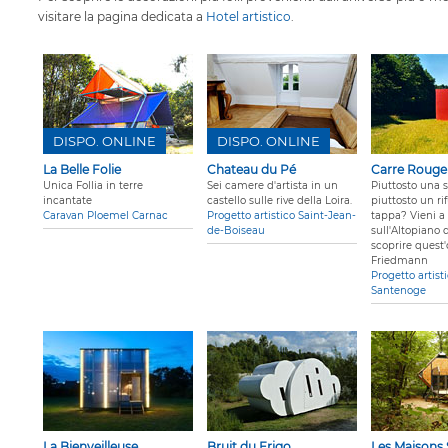
visitare la pagina dedicata a
Hotel artistico
.
DISPO. ONLINE
DISPO. ONLINE
La Belle Folie
Chateau du Pé
Carre Rouge
Unica Follia in terre
Sei camere d'artista in un
Piuttosto una s
incantate
castello sulle rive della Loira.
piuttosto un ri
Caravan Ploemel Carnac
Progetto artistico Saint-Jean-
tappa? Vieni a 
de-Boiseau
sull'Altopiano 
scoprire quest'
Friedmann
Progetto artisti
Santenoge
La Bienveilleuse
Bruit du Frigo
Les Maisons 