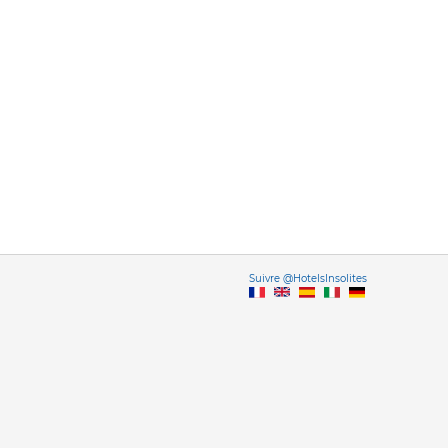
Vers
Suivre @HotelsInsolites
English version