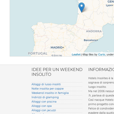
Leaflet
| Map tiles by
Carto
, unde
ione italiana
IDEE PER UN WEEKEND
INFORMAZI
INSOLITO
Hotels Insolites è 
sognava di sorprend
Alloggi di lusso insoliti
luogo insolito.
Notte insolita per coppie
Ma nel 2006 nessun 
Weekend insolito in famiglia
.fr, parlava di ques
Indirizzi di glamping
Così nacque Hotels-
Alloggi con piscina
primo progetto condi
Alloggi con spa
Felice di condivider
Alloggi con jacuzzi
evadere dalla quotid