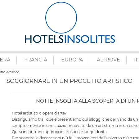
ZERA
FRANCIA
EUROPA
ALTROVE
TI
to artistico
SOGGIORNARE IN UN PROGETTO ARTISTICO
NOTTE INSOLITA ALLA SCOPERTA DI UN
Hotel artistico o opera d'arte?
Distinguiamo tra i due e presentiamo qui alloggi che derivano da un 
semplicemente in uno spazio rinnovato da un artista, ma in un conce
Qui si incontrano approccio artistico e luogo di vita.
Per scoprire le decorazioni più folli provenienti dall'universo più o me