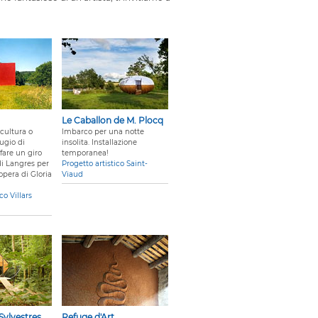
Le Caballon de M. Plocq
cultura o
Imbarco per una notte
fugio di
insolita. Installazione
fare un giro
temporanea!
di Langres per
Progetto artistico Saint-
opera di Gloria
Viaud
co Villars
Sylvestres
Refuge d'Art