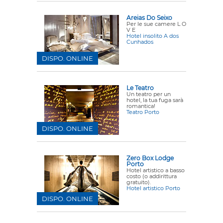
Areias Do Seixo
Per le sue camere L O
V E
Hotel insolito A dos
Cunhados
DISPO. ONLINE
Le Teatro
Un teatro per un
hotel, la tua fuga sarà
romantica!
Teatro Porto
DISPO. ONLINE
Zero Box Lodge
Porto
Hotel artistico a basso
costo (o addirittura
gratuito).
Hotel artistico Porto
DISPO. ONLINE