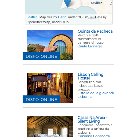
Leaflet
| Map tiles by
Carto
, under CC BY 3.0. Data by
OpenStreetMap, under ODbL.
Quinta da Pacheca
Vecchie botti
trasformate in
camere di lusso.
Barile Lamego
DISPO. ONLINE
Lisbon Calling
Hostel
Scopri l'anima
lisboeta a basso
prezzo.
Ostello della gioventù
Lisbonne
DISPO. ONLINE
Casas Na Areia -
Silent Living
Languore incantato e
poetico a un'ora da
Lisbona.
Capanna Comporta