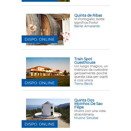
Quinta de Ribas
In Portogallo, botte
significa Porto!
Barile Amarante
DISPO. ONLINE
Train Spot
Guesthouse
Un luogo magico, un
indirizzo da custodire
gelosamente poiché
questa casa per ospiti
è così unica.
DISPO. ONLINE
Treno Beirã
Quinta Dos
Moinhos De Sao
Filipe
Mulini con una vista
straordinaria.
Mulino Setúbal
DISPO. ONLINE