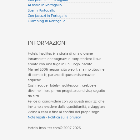
Al mare in Portogallo
Spa in Portogallo
Con jacuzzi in Portogallo
Glamping in Portogallo
INFORMAZIONI
Hotels Insolites è la storia di una giovane
innamorata che sognava di sorprendere il suo
amato con una fuga in un luogo insolito.
Ma nel 2006 nessun sito web, tra la moltitudine
di .com o .fr, parlava di queste sistemazioni
atipiche.
Così nacque Hotels-Insolites.com, crebbe e
divenne il loro primo progetto condiviso, seguito
da altri.
Felice di condividere con voi questi indirizzi che
invitano a evadere dalla quotidianità, a viaggiare
vicino a casa o fino ai confini dei propri sogni.
Note legali
-
Politica sulla privacy
Hotels-insolites.com© 2007-2026