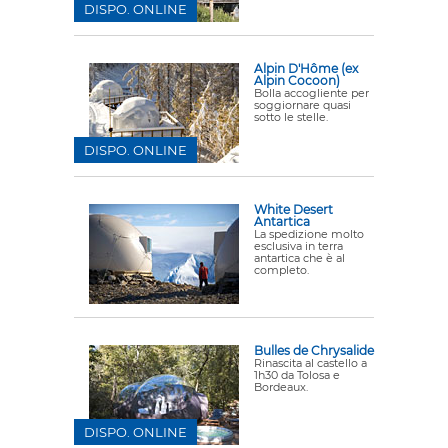
DISPO. ONLINE
Alpin D'Hôme (ex
Alpin Cocoon)
Bolla accogliente per
soggiornare quasi
sotto le stelle.
DISPO. ONLINE
White Desert
Antartica
La spedizione molto
esclusiva in terra
antartica che è al
completo.
Bulles de Chrysalide
Rinascita al castello a
1h30 da Tolosa e
Bordeaux.
DISPO. ONLINE