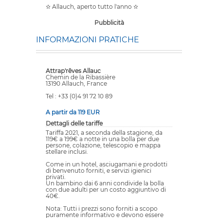
✫ Allauch, aperto tutto l'anno ✫
Pubblicità
INFORMAZIONI PRATICHE
Attrap'rêves Allauc
Chemin de la Ribassière
13190 Allauch, France
Tel : +33 (0)4 91 72 10 89
A partir da 119 EUR
Dettagli delle tariffe
Tariffa 2021, a seconda della stagione, da
119€ a 199€ a notte in una bolla per due
persone, colazione, telescopio e mappa
stellare inclusi.
Come in un hotel, asciugamani e prodotti
di benvenuto forniti, e servizi igienici
privati.
Un bambino dai 6 anni condivide la bolla
con due adulti per un costo aggiuntivo di
40€.
Nota: Tutti i prezzi sono forniti a scopo
puramente informativo e devono essere