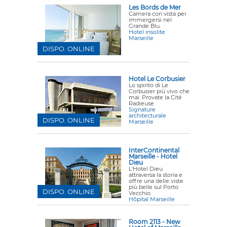
Les Bords de Mer
Camera con vista per
immergersi nel
Grande Blu.
Hotel insolite
Marseille
DISPO. ONLINE
Hotel Le Corbusier
Lo spirito di Le
Corbusier più vivo che
mai. Provate la Cité
Radieuse.
Signature
architecturale
DISPO. ONLINE
Marseille
InterContinental
Marseille - Hotel
Dieu
L'Hotel Dieu
attraversa la storia e
offre una delle viste
più belle sul Porto
DISPO. ONLINE
Vecchio.
Hôpital Marseille
Room 2113 - New