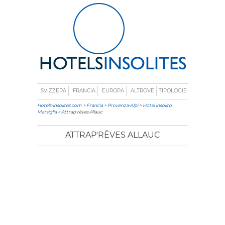
SVIZZERA
FRANCIA
EUROPA
ALTROVE
TIPOLOGIE
Hotels-insolites.com
>
Francia
>
Provenza-Alpi
>
Hotel insolito
Marsiglia
> Attrap'rêves Allauc
ATTRAP'RÊVES ALLAUC