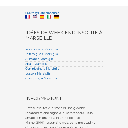
Versione it
Suivre @HotelsInsolites
English version
IDÉES DE WEEK-END INSOLITE À
MARSEILLE
Per coppie a Marsiglia
In famiglia a Marsiglia
Al mare a Marsiglia
Spa a Marsiglia
Con piscina a Marsiglia
Lusso a Marsiglia
Glamping a Marsiglia
INFORMAZIONI
Hotels Insolites è la storia di una giovane
innamorata che sognava di sorprendere il suo
amato con una fuga in un luogo insolito.
Ma nel 2006 nessun sito web, tra la moltitudine
di .com o .fr, parlava di queste sistemazioni