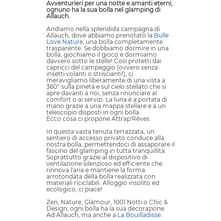
Avventurieri per una notte e amanti eterni,
ognuno ha la sua bolla nel glamping di
Allauch.
Andiamo nella splendida campagna di
Allauch, dove abbiamo prenotato la
Bulle
Love Nature
, una bolla completamente
trasparente. Se dobbiamo dormire in una
bolla, giochiamo il gioco e dormiamo
davvero sotto le stelle! Così protetti dai
capricci del campeggio (ovvero senza
insetti volanti o striscianti!), ci
meravigliamo liberamente di una vista a
360° sulla pineta e sul cielo stellato che si
apre davanti a noi, senza rinunciare al
comfort o ai servizi. La luna è a portata di
mano grazie a una mappa stellare e a un
telescopio disposti in ogni bolla.
Ecco cosa ci propone Attrap'Rêves.
In questa vasta tenuta terrazzata, un
sentiero di accesso privato conduce alla
nostra bolla, permettendoci di assaporare il
fascino del glamping in tutta tranquillità.
Soprattutto grazie al dispositivo di
ventilazione silenzioso ed efficiente che
rinnova l'aria e mantiene la forma
arrotondata della bolla realizzata con
materiali riciclabili. Alloggio insolito ed
ecologico, ci piace!
Zen, Nature, Glamour, 1001 Notti o Chic &
Design, ogni bolla ha la sua decorazione.
Ad Allauch, ma anche a
La Bouilladisse
.