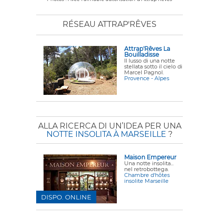
RÉSEAU ATTRAP'RÊVES
Attrap'Rêves La
Bouilladisse
Il lusso di una notte
stellata sotto il cielo di
Marcel Pagnol.
Provence - Alpes
ALLA RICERCA DI UN’IDEA PER UNA
NOTTE INSOLITA À MARSEILLE
?
Maison Empereur
Una notte insolita...
nel retrobottega.
Chambre d'hôtes
insolite Marseille
DISPO. ONLINE