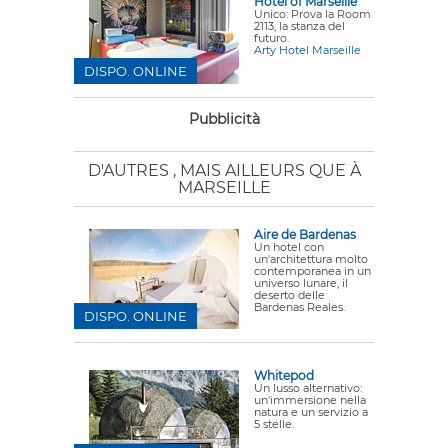
Hotel of Marseille
Unico: Prova la Room
2113, la stanza del
futuro.
Arty Hotel Marseille
DISPO. ONLINE
Pubblicità
D'AUTRES
, MAIS AILLEURS QUE À
MARSEILLE
Aire de Bardenas
Un hotel con
un'architettura molto
contemporanea in un
universo lunare, il
deserto delle
Bardenas Reales.
DISPO. ONLINE
Whitepod
Un lusso alternativo:
un'immersione nella
natura e un servizio a
5 stelle.