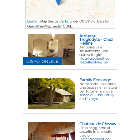
Leaflet
| Map tiles by
Carto
, under CC BY 3.0. Data by
OpenStreetMap, under ODbL.
Amboise
Troglodyte - Chez
Hélène
Amboise vale
sicuramente una
stanza troglo!
Hotel trogloditico
DISPO. ONLINE
Nazelles-Négron
Family Ecolodge
Notte sotto una tenda,
una pausa nella natura
per tutta la famiglia.
Tenda di lusso Batilly-
en-Puisaye
Chateau de Chissay
Il tuo soggiorno al
castello in una suite
troglo.
Hotel trogloditico