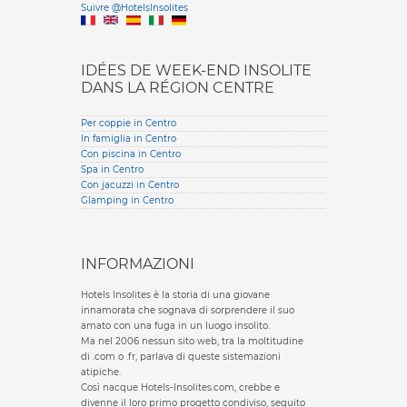
Suivre @HotelsInsolites
English version
IDÉES DE WEEK-END INSOLITE
DANS LA RÉGION CENTRE
Per coppie in Centro
In famiglia in Centro
Con piscina in Centro
Spa in Centro
Con jacuzzi in Centro
Glamping in Centro
INFORMAZIONI
Hotels Insolites è la storia di una giovane
innamorata che sognava di sorprendere il suo
amato con una fuga in un luogo insolito.
Ma nel 2006 nessun sito web, tra la moltitudine
di .com o .fr, parlava di queste sistemazioni
atipiche.
Così nacque Hotels-Insolites.com, crebbe e
divenne il loro primo progetto condiviso, seguito