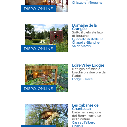
Chissay-en-Touraine
DISPO. ONLINE
Domaine de la
Grangée
Sotto il cielo stellato
di Touraine.
Quadrato di stelle La
Chapelle-Blanche-
Saint-Martin
DISPO. ONLINE
Loire Valley Lodges
Il rifugio artistico e
boschivo a due ore da
Parigi
Lodge Esvres
DISPO. ONLINE
Les Cabanes de
Chanteclair
Baite nella regione
del Berry immerse
nella natura.
Casa sull'albero
Chalais