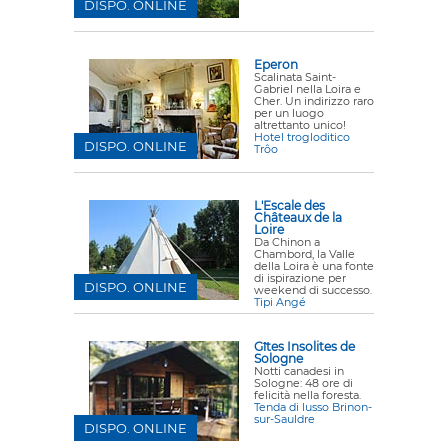
DISPO. ONLINE
Eperon
Scalinata Saint-
Gabriel nella Loira e
Cher. Un indirizzo raro
per un luogo
altrettanto unico!
Hotel trogloditico
DISPO. ONLINE
Trôo
L'Escale des
Châteaux de la
Loire
Da Chinon a
Chambord, la Valle
della Loira è una fonte
di ispirazione per
DISPO. ONLINE
weekend di successo.
Tipi Angé
Gîtes Insolites de
Sologne
Notti canadesi in
Sologne: 48 ore di
felicità nella foresta.
Tenda di lusso Brinon-
sur-Sauldre
DISPO. ONLINE