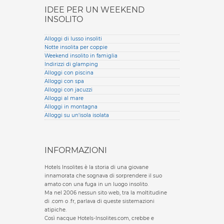
IDEE PER UN WEEKEND
INSOLITO
Alloggi di lusso insoliti
Notte insolita per coppie
Weekend insolito in famiglia
Indirizzi di glamping
Alloggi con piscina
Alloggi con spa
Alloggi con jacuzzi
Alloggi al mare
Alloggi in montagna
Alloggi su un'isola isolata
INFORMAZIONI
Hotels Insolites è la storia di una giovane
innamorata che sognava di sorprendere il suo
amato con una fuga in un luogo insolito.
Ma nel 2006 nessun sito web, tra la moltitudine
di .com o .fr, parlava di queste sistemazioni
atipiche.
Così nacque Hotels-Insolites.com, crebbe e