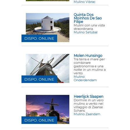
Mulino Vibrac
Quinta Dos
Moinhos De Sao
Filipe
Mulini con una vista
straordinaria.
Mulino Setúbal
DISPO. ONLINE
Molen Hunsingo
Tra terra e mare per
combinare
gastronomia e una
notte in un mulino a
vento.
Mulino
DISPO. ONLINE
Onderdendam
Heerlijck Slaapen
Dormire in un vero
mulino a vento nel
villaggio di Zaanse
Schans.
Mulino Zaandam
DISPO. ONLINE