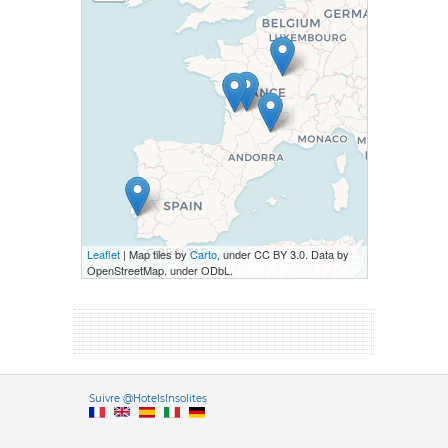
Leaflet
| Map tiles by
Carto
, under CC BY 3.0. Data by
OpenStreetMap, under ODbL.
Versione it
Suivre @HotelsInsolites
English version