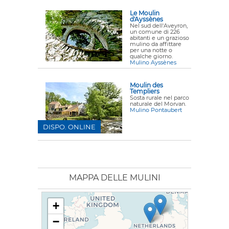
Le Moulin
d'Ayssènes
Nel sud dell'Aveyron,
un comune di 226
abitanti e un grazioso
mulino da affittare
per una notte o
qualche giorno.
Mulino Ayssènes
Moulin des
Templiers
Sosta rurale nel parco
naturale del Morvan.
Mulino Pontaubert
DISPO. ONLINE
MAPPA DELLE MULINI
+
−