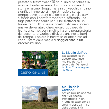
passato si trasformano in rifugi unici per chi è alla
ricerca di un'esperienza di soggiorno intrisa di
storia e fascino. Soggiornare in un vecchio mulino
significa immergersi in un'atmosfera senza
tempo, dove l'autenticità delle pietre e delle travi
si fonde con il comfort moderno, offrendo una
fuga pittoresca senza pari. Che si affacci su un
fiume tranquillo, che sia incastonato nel cuore di
una verde vallata o che si erga orgoglioso di
fronte ai campi, ogni mulino ha una propria storia
da raccontare. Curioso di vivere una notte fuori
dal tempo? Esplora la nostra selezione e lasciati
conquistare dalla magia di
soggiornare in un
vecchio mulino
.
Le Moulin du Roc
Tappa bucolica in
questo autentico
mulino del XVII
secolo del Périgord.
Mulino Champagnac
de Bélair
DISPO. ONLINE
Moulin de la
Garenne
Antico mulino a vento
del XVIII secolo
trasformato in un
rifugio di pace per gli
amanti della calma e
della tranquillità.