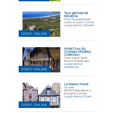
Tour génoise de
Micalona
Torre di guardia per
cuore a cuore in cima.
Luogo storico Olmeto
DISPO. ONLINE
Hotel Cour du
Corbeau MGallery
Collection
Sulle tracce della
storia a Strasburgo.
Luogo storico
Strasbourg
DISPO. ONLINE
La Maison Pavie
La casa
dell'Ambasciatore vi
accoglie a Dinan.
Luogo storico Dinan
DISPO. ONLINE