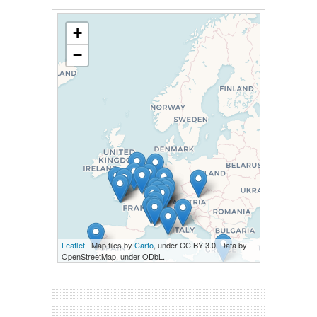
+
−
Leaflet
| Map tiles by
Carto
, under CC BY 3.0. Data by
OpenStreetMap, under ODbL.