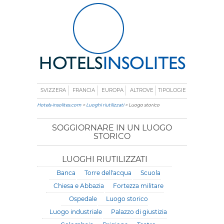
SVIZZERA
FRANCIA
EUROPA
ALTROVE
TIPOLOGIE
Hotels-insolites.com
>
Luoghi riutilizzati
> Luogo storico
SOGGIORNARE IN UN LUOGO
STORICO
LUOGHI RIUTILIZZATI
Banca
Torre dell'acqua
Scuola
Chiesa e Abbazia
Fortezza militare
Ospedale
Luogo storico
Luogo industriale
Palazzo di giustizia