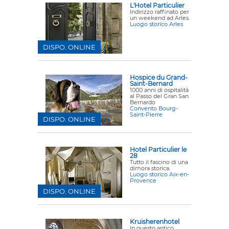
L'Hotel Particulier
Indirizzo raffinato per
un weekend ad Arles.
Luogo storico Arles
DISPO. ONLINE
Hospice du Grand-
Saint-Bernard
1000 anni di ospitalità
al Passo del Gran San
Bernardo
Convento Bourg-
Saint-Pierre
DISPO. ONLINE
Hotel Particulier le
28
Tutto il fascino di una
dimora storica.
Luogo storico Aix-en-
Provence
DISPO. ONLINE
Kruisherenhotel
In questo antico