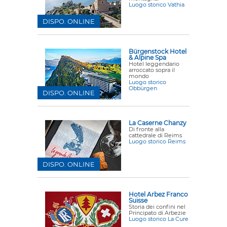
Luogo storico Vathia
DISPO. ONLINE
Bürgenstock Hotel
& Alpine Spa
Hotel leggendario
arroccato sopra il
mondo
Luogo storico
Obbürgen
DISPO. ONLINE
La Caserne Chanzy
Di fronte alla
cattedrale di Reims
Luogo storico Reims
DISPO. ONLINE
Hotel Arbez Franco
Suisse
Storia dei confini nel
Principato di Arbezie
Luogo storico La Cure