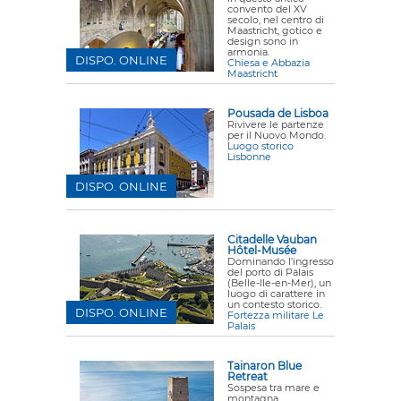
convento del XV
secolo, nel centro di
Maastricht, gotico e
design sono in
armonia.
DISPO. ONLINE
Chiesa e Abbazia
Maastricht
Pousada de Lisboa
Rivivere le partenze
per il Nuovo Mondo.
Luogo storico
Lisbonne
DISPO. ONLINE
Citadelle Vauban
Hôtel-Musée
Dominando l'ingresso
del porto di Palais
(Belle-Ile-en-Mer), un
luogo di carattere in
un contesto storico.
DISPO. ONLINE
Fortezza militare Le
Palais
Tainaron Blue
Retreat
Sospesa tra mare e
montagna.