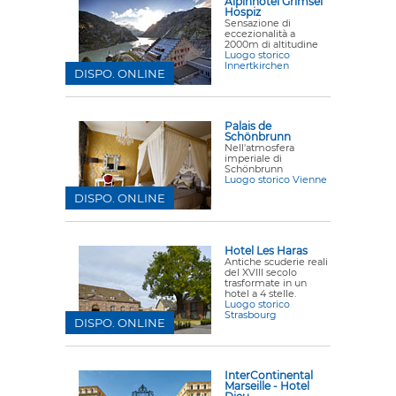
Alpinhotel Grimsel
Hospiz
Sensazione di
eccezionalità a
2000m di altitudine
Luogo storico
Innertkirchen
DISPO. ONLINE
Palais de
Schönbrunn
Nell'atmosfera
imperiale di
Schönbrunn
Luogo storico Vienne
DISPO. ONLINE
Hotel Les Haras
Antiche scuderie reali
del XVIII secolo
trasformate in un
hotel a 4 stelle.
Luogo storico
Strasbourg
DISPO. ONLINE
InterContinental
Marseille - Hotel