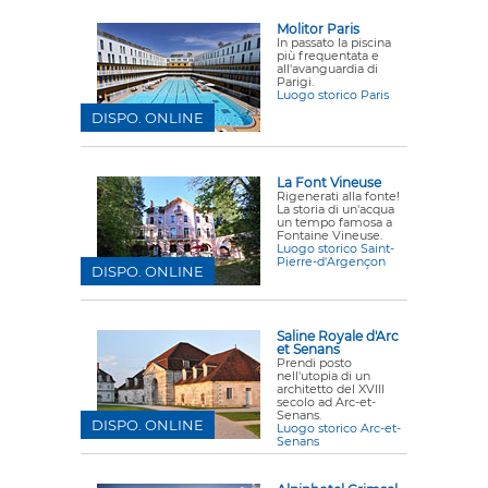
Molitor Paris
In passato la piscina
più frequentata e
all'avanguardia di
Parigi.
Luogo storico Paris
DISPO. ONLINE
La Font Vineuse
Rigenerati alla fonte!
La storia di un'acqua
un tempo famosa a
Fontaine Vineuse.
Luogo storico Saint-
Pierre-d'Argençon
DISPO. ONLINE
Saline Royale d'Arc
et Senans
Prendi posto
nell'utopia di un
architetto del XVIII
secolo ad Arc-et-
Senans.
DISPO. ONLINE
Luogo storico Arc-et-
Senans