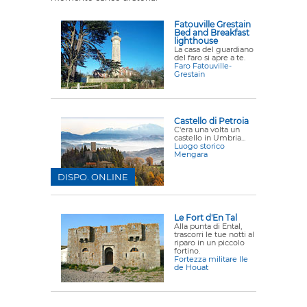
Fatouville Grestain
Bed and Breakfast
lighthouse
La casa del guardiano
del faro si apre a te.
Faro Fatouville-
Grestain
Castello di Petroia
C'era una volta un
castello in Umbria...
Luogo storico
Mengara
DISPO. ONLINE
Le Fort d'En Tal
Alla punta di Ental,
trascorri le tue notti al
riparo in un piccolo
fortino.
Fortezza militare Ile
de Houat