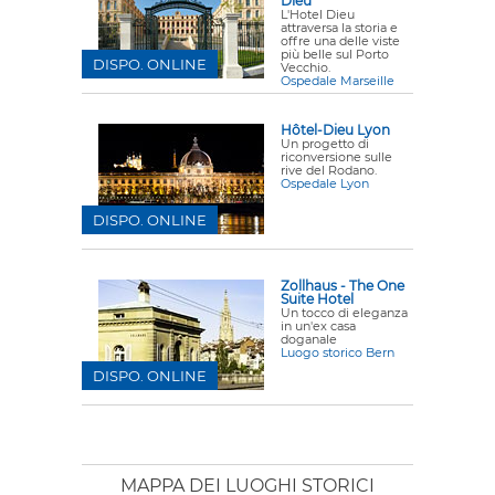
Dieu
L'Hotel Dieu
attraversa la storia e
offre una delle viste
più belle sul Porto
DISPO. ONLINE
Vecchio.
Ospedale Marseille
Hôtel-Dieu Lyon
Un progetto di
riconversione sulle
rive del Rodano.
Ospedale Lyon
DISPO. ONLINE
Zollhaus - The One
Suite Hotel
Un tocco di eleganza
in un'ex casa
doganale
Luogo storico Bern
DISPO. ONLINE
MAPPA DEI LUOGHI STORICI