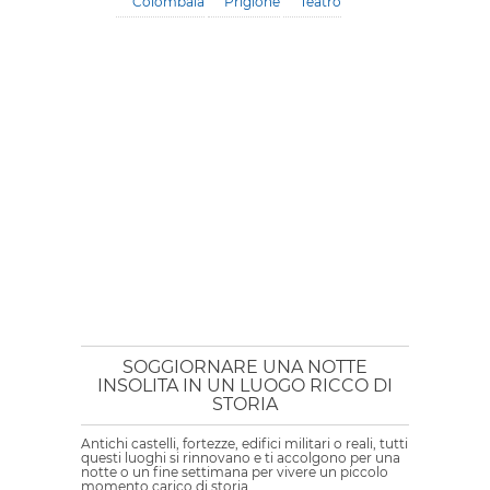
Colombaia
Prigione
Teatro
SOGGIORNARE UNA NOTTE
INSOLITA IN UN LUOGO RICCO DI
STORIA
Antichi castelli, fortezze, edifici militari o reali, tutti
questi luoghi si rinnovano e ti accolgono per una
notte o un fine settimana per vivere un piccolo
momento carico di storia.