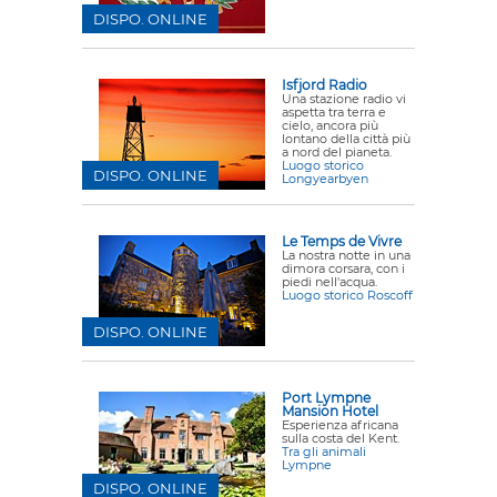
DISPO. ONLINE
Isfjord Radio
Una stazione radio vi
aspetta tra terra e
cielo, ancora più
lontano della città più
a nord del pianeta.
Luogo storico
DISPO. ONLINE
Longyearbyen
Le Temps de Vivre
La nostra notte in una
dimora corsara, con i
piedi nell'acqua.
Luogo storico Roscoff
DISPO. ONLINE
Port Lympne
Mansion Hotel
Esperienza africana
sulla costa del Kent.
Tra gli animali
Lympne
DISPO. ONLINE