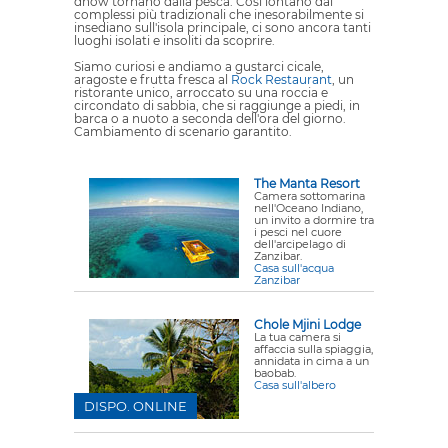
dhow tornano dalla pesca. Così lontano dai
complessi più tradizionali che inesorabilmente si
insediano sull'isola principale, ci sono ancora tanti
luoghi isolati e insoliti da scoprire.
Siamo curiosi e andiamo a gustarci cicale,
aragoste e frutta fresca al
Rock Restaurant
, un
ristorante unico, arroccato su una roccia e
circondato di sabbia, che si raggiunge a piedi, in
barca o a nuoto a seconda dell'ora del giorno.
Cambiamento di scenario garantito.
The Manta Resort
Camera sottomarina
nell'Oceano Indiano,
un invito a dormire tra
i pesci nel cuore
dell'arcipelago di
Zanzibar.
Casa sull'acqua
Zanzibar
Chole Mjini Lodge
La tua camera si
affaccia sulla spiaggia,
annidata in cima a un
baobab.
Casa sull'albero
DISPO. ONLINE