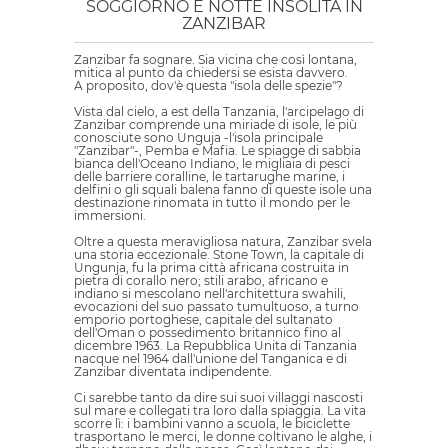
SOGGIORNO E NOTTE INSOLITA IN
ZANZIBAR
Zanzibar fa sognare. Sia vicina che così lontana,
mitica al punto da chiedersi se esista davvero.
A proposito, dov'è questa "isola delle spezie"?
Vista dal cielo, a est della Tanzania, l'arcipelago di
Zanzibar comprende una miriade di isole, le più
conosciute sono Unguja -l'isola principale
"Zanzibar"-, Pemba e Mafia. Le spiagge di sabbia
bianca dell'Oceano Indiano, le migliaia di pesci
delle barriere coralline, le tartarughe marine, i
delfini o gli squali balena fanno di queste isole una
destinazione rinomata in tutto il mondo per le
immersioni.
Oltre a questa meravigliosa natura, Zanzibar svela
una storia eccezionale. Stone Town, la capitale di
Ungunja, fu la prima città africana costruita in
pietra di corallo nero; stili arabo, africano e
indiano si mescolano nell'architettura swahili,
evocazioni del suo passato tumultuoso, a turno
emporio portoghese, capitale del sultanato
dell'Oman o possedimento britannico fino al
dicembre 1963. La Repubblica Unita di Tanzania
nacque nel 1964 dall'unione del Tanganica e di
Zanzibar diventata indipendente.
Ci sarebbe tanto da dire sui suoi villaggi nascosti
sul mare e collegati tra loro dalla spiaggia. La vita
scorre lì: i bambini vanno a scuola, le biciclette
trasportano le merci, le donne coltivano le alghe, i