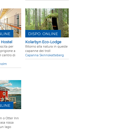
NLINE
DISPO. ONLINE
Hostel
Kolarbyn Eco-Lodge
scita per
Ritorno alla natura in queste
 prigione a
capanne dei troll
 centro di
Capanna Skinnskatteberg
kholm
NLINE
nn o Otter Inn
casa rossa
 un lago