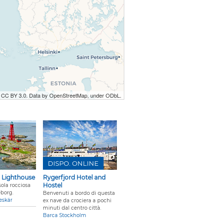
r CC BY 3.0. Data by OpenStreetMap, under ODbL.
DISPO. ONLINE
r Lighthouse
Rygerfjord Hotel and
Hostel
sola rocciosa
eborg.
Benvenuti a bordo di questa
eskär
ex nave da crociera a pochi
minuti dal centro città.
Barca Stockholm