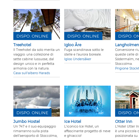
DISPO. ONLINE
DISPO. ONLINE
DISPO. O
Treehotel
Igloo Åre
Langholmen 
Il Treehotel da solo merita un
Fuga scandinava sotto le
Conversione riu
viaggio: una collezione di
stelle e l'aurora boreale.
queste celle di
sette cabine lussuose, dal
Igloo Undersåker
Södermalm, nel
design unico e in perfetta
Stoccolma.
armonia con la natura.
Prigione Stoc
Casa sull'albero Harads
DISPO. ONLINE
DISPO. O
Jumbo Hostel
Ice Hotel
Otter Inn
Un 747 e il suo equipaggio
L'iconico Ice Hotel, un
L'Hotel Utter I
rimarranno sulla pista
affascinante progetto di neve
è una piccola 
dell'aeroporto di Stoccolma,
e ghiaccio!
posizionata su