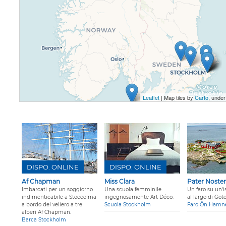
Leaflet
| Map tiles by
Carto
, unde
DISPO. ONLINE
DISPO. ONLINE
Af Chapman
Miss Clara
Pater Noste
Imbarcati per un soggiorno
Una scuola femminile
Un faro su un'i
indimenticabile a Stoccolma
ingegnosamente Art Déco.
al largo di Göt
a bordo del veliero a tre
Scuola Stockholm
Faro Ön Hamn
alberi Af Chapman.
Barca Stockholm