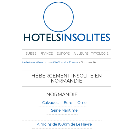
SUISSE
FRANCE
EUROPE
AILLEURS
TYPOLOGIE
Hotels-insolites.com
>
Hôtel insolite France
> Normandie
HÉBERGEMENT INSOLITE EN
NORMANDIE
NORMANDIE
Calvados
Eure
Orne
Seine Maritime
A moins de 100km de Le Havre