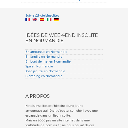
Versione it
Suivre @HotelsInsolites
English version
IDÉES DE WEEK-END INSOLITE
EN NORMANDIE
En amoureux en Normandie
En famille en Normandie
En bord de mer en Normandie
Spa en Normandie
Avec jacuzzi en Normandie
Glamping en Normandie
A PROPOS
Hotels Insolites est 'histoire d'une jeune
amoureuse qui rêvait d'épater son chéri avec une
escapade dans un lieu insolite.
Mais en 2006 pas un site internet, dans une
foultitude de .com ou .fr, ne nous parlait de ces