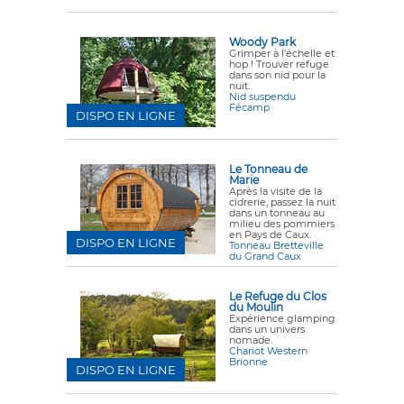
Woody Park
Grimper à l'échelle et
hop ! Trouver refuge
dans son nid pour la
nuit.
Nid suspendu
Fécamp
DISPO EN LIGNE
Le Tonneau de
Marie
Après la visite de la
cidrerie, passez la nuit
dans un tonneau au
milieu des pommiers
en Pays de Caux.
DISPO EN LIGNE
Tonneau Bretteville
du Grand Caux
Le Refuge du Clos
du Moulin
Expérience glamping
dans un univers
nomade.
Chariot Western
Brionne
DISPO EN LIGNE