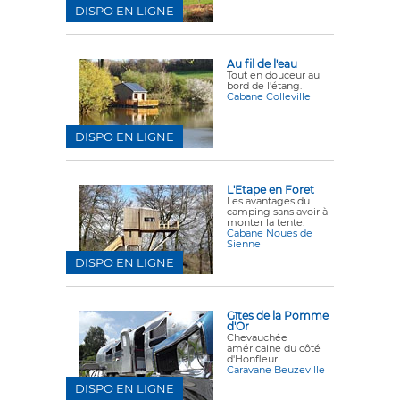
DISPO EN LIGNE
Au fil de l'eau
Tout en douceur au
bord de l'étang.
Cabane Colleville
DISPO EN LIGNE
L'Etape en Foret
Les avantages du
camping sans avoir à
monter la tente.
Cabane Noues de
Sienne
DISPO EN LIGNE
Gîtes de la Pomme
d'Or
Chevauchée
américaine du côté
d'Honfleur.
Caravane Beuzeville
DISPO EN LIGNE