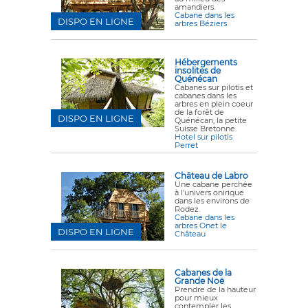
amandiers.
Cabane dans les
DISPO EN LIGNE
arbres Béziers
Hébergements
insolites de
Quénécan
Cabanes sur pilotis et
cabanes dans les
arbres en plein coeur
de la forêt de
DISPO EN LIGNE
Quénécan, la petite
Suisse Bretonne.
Hotel sur pilotis
Perret
Château de Labro
Une cabane perchée
à l'univers onirique
dans les environs de
Rodez.
Cabane dans les
arbres Onet le
DISPO EN LIGNE
Château
Cabanes de la
Grande Noë
Prendre de la hauteur
pour mieux
contempler les