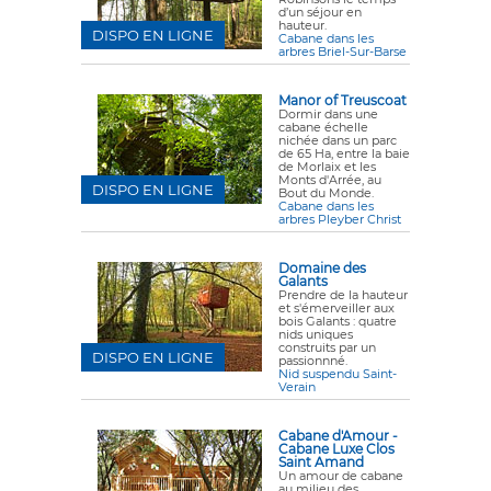
d’un séjour en
hauteur.
DISPO EN LIGNE
Cabane dans les
arbres Briel-Sur-Barse
Manor of Treuscoat
Dormir dans une
cabane échelle
nichée dans un parc
de 65 Ha, entre la baie
de Morlaix et les
Monts d'Arrée, au
DISPO EN LIGNE
Bout du Monde.
Cabane dans les
arbres Pleyber Christ
Domaine des
Galants
Prendre de la hauteur
et s'émerveiller aux
bois Galants : quatre
nids uniques
construits par un
DISPO EN LIGNE
passionnné.
Nid suspendu Saint-
Verain
Cabane d'Amour -
Cabane Luxe Clos
Saint Amand
Un amour de cabane
au milieu des