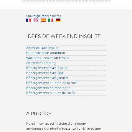
Versione it
Suivre @HotelsInsolites
English version
IDÉES DE WEEK END INSOLITE
Adresses Luxe insolite
Nuit insolite en amoureux
Week-end insolite en famille
Adresses Glamping
Hébergements avec piscine
Hébergements avec Spa
Hébergements avec jacuzzi
Hébergements au bord de la mer
Hébergements en montagne
Hébergements sur une ile isolée
A PROPOS
Hotels Insolites est 'histoire d'une jeune
amoureuse qui rêvait d'épater son chéri avec une