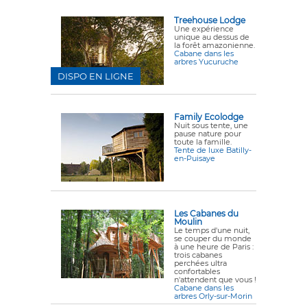
Treehouse Lodge
Une expérience
unique au dessus de
la forêt amazonienne.
Cabane dans les
arbres Yucuruche
DISPO EN LIGNE
Family Ecolodge
Nuit sous tente, une
pause nature pour
toute la famille.
Tente de luxe Batilly-
en-Puisaye
Les Cabanes du
Moulin
Le temps d'une nuit,
se couper du monde
à une heure de Paris :
trois cabanes
perchées ultra
confortables
n'attendent que vous !
Cabane dans les
arbres Orly-sur-Morin