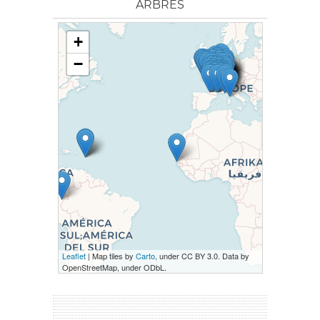
ARBRES
+
−
Leaflet
| Map tiles by
Carto
, under CC BY 3.0. Data by
OpenStreetMap, under ODbL.