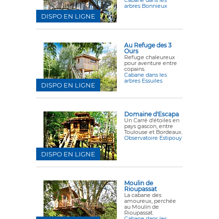
Cabane dans les
arbres Bonnieux
DISPO EN LIGNE
Au Refuge des 3
Ours
Refuge chaleureux
pour aventure entre
copains.
Cabane dans les
arbres Essuiles
DISPO EN LIGNE
Domaine d'Escapa
Un Carré d'étoiles en
pays gascon, entre
Toulouse et Bordeaux.
Observatoire Estipouy
DISPO EN LIGNE
Moulin de
Rioupassat
La cabane des
amoureux, perchée
au Moulin de
Rioupassat.
Cabane dans les