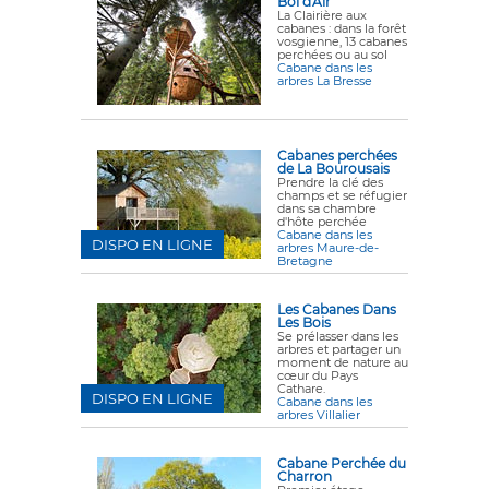
Bol d'Air
La Clairière aux
cabanes : dans la forêt
vosgienne, 13 cabanes
perchées ou au sol
Cabane dans les
arbres La Bresse
Cabanes perchées
de La Bourousais
Prendre la clé des
champs et se réfugier
dans sa chambre
d'hôte perchée
Cabane dans les
DISPO EN LIGNE
arbres Maure-de-
Bretagne
Les Cabanes Dans
Les Bois
Se prélasser dans les
arbres et partager un
moment de nature au
cœur du Pays
Cathare.
DISPO EN LIGNE
Cabane dans les
arbres Villalier
Cabane Perchée du
Charron