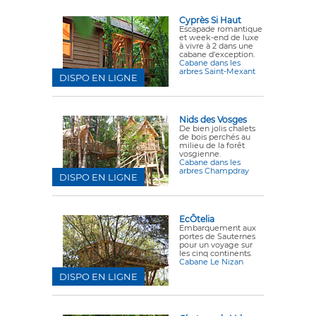
Cyprès Si Haut
Escapade romantique
et week-end de luxe
à vivre à 2 dans une
cabane d'exception.
Cabane dans les
arbres Saint-Mexant
DISPO EN LIGNE
Nids des Vosges
De bien jolis chalets
de bois perchés au
milieu de la forêt
vosgienne.
Cabane dans les
arbres Champdray
DISPO EN LIGNE
EcÔtelia
Embarquement aux
portes de Sauternes
pour un voyage sur
les cinq continents.
Cabane Le Nizan
DISPO EN LIGNE