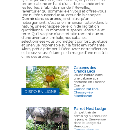
propre cabane en haut d'un arbre, cachée entre
les feuilles, à l'abri du monde ? Réveillez
l'aventurier qui sommeille en vous et offrez-vous
une nuitée suspendue au cœur de la canopée.
Dormir dans les arbres
, c'est plus qu'un
hébergement : c'est une immersion totale dans la
nature, une échappée belle loin de l'agitation
quotidienne, un moment suspendu entre ciel et
terre. Qu'il s'agisse d'une retraite romantique ou
d'une aventure familiale, nos cabanes
sélectionnées vous promettent confort, quiétude
et une vue imprenable sur la forêt environnante.
Alors, prêt à grimper ? Découvrez notre sélection
et laissez-vous séduire par la magie d'une nuit à la
cime des arbres.
Cabanes des
Grands Lacs
Pause nature dans
une cabane spa
flottante en Franche-
Comté.
Cabane sur l'eau
DISPO EN LIGNE
Chassey-lès-
Montbozon
Parrot Nest Lodge
Un petit air de
camping au coeur de
la jungle. Bienvenue
dans le Lodge du
Perroquet.
Cabane dans les