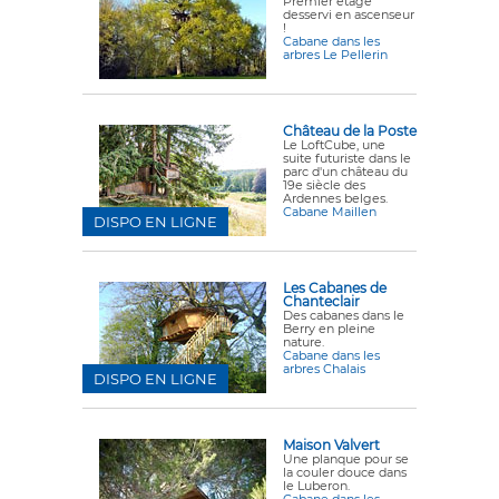
Premier étage
desservi en ascenseur
!
Cabane dans les
arbres Le Pellerin
Château de la Poste
Le LoftCube, une
suite futuriste dans le
parc d'un château du
19e siècle des
Ardennes belges.
Cabane Maillen
DISPO EN LIGNE
Les Cabanes de
Chanteclair
Des cabanes dans le
Berry en pleine
nature.
Cabane dans les
arbres Chalais
DISPO EN LIGNE
Maison Valvert
Une planque pour se
la couler douce dans
le Luberon.