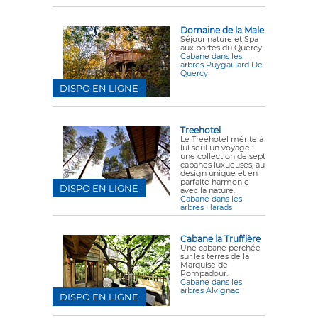
Domaine de la Male
Séjour nature et Spa
aux portes du Quercy
Cabane dans les
arbres Puygaillard De
Quercy
DISPO EN LIGNE
Treehotel
Le Treehotel mérite à
lui seul un voyage :
une collection de sept
cabanes luxueuses, au
design unique et en
parfaite harmonie
DISPO EN LIGNE
avec la nature.
Cabane dans les
arbres Harads
Cabane la Truffière
Une cabane perchée
sur les terres de la
Marquise de
Pompadour.
Cabane dans les
arbres Alvignac
DISPO EN LIGNE