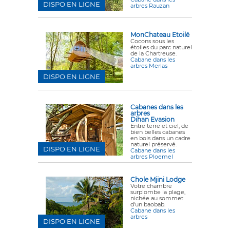
DISPO EN LIGNE
arbres Rauzan
MonChateau Etoilé
Cocons sous les
étoiles du parc naturel
de la Chartreuse.
Cabane dans les
arbres Merlas
DISPO EN LIGNE
Cabanes dans les
arbres
Dihan Evasion
Entre terre et ciel, de
bien belles cabanes
en bois dans un cadre
naturel préservé.
DISPO EN LIGNE
Cabane dans les
arbres Ploemel
Chole Mjini Lodge
Votre chambre
surplombe la plage,
nichée au sommet
d'un baobab.
Cabane dans les
arbres
DISPO EN LIGNE