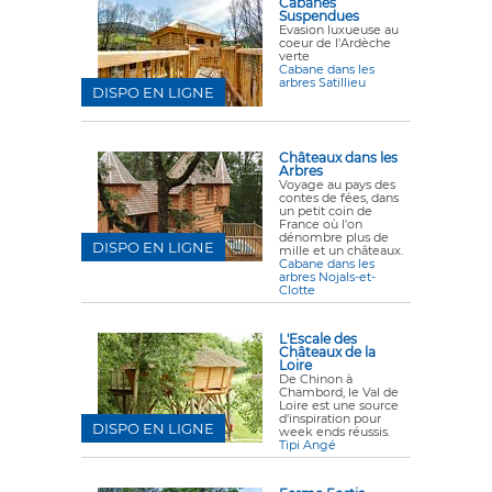
Cabanes
Suspendues
Evasion luxueuse au
coeur de l'Ardèche
verte
Cabane dans les
arbres Satillieu
DISPO EN LIGNE
Châteaux dans les
Arbres
Voyage au pays des
contes de fées, dans
un petit coin de
France où l'on
dénombre plus de
DISPO EN LIGNE
mille et un châteaux.
Cabane dans les
arbres Nojals-et-
Clotte
L'Escale des
Châteaux de la
Loire
De Chinon à
Chambord, le Val de
Loire est une source
d'inspiration pour
DISPO EN LIGNE
week ends réussis.
Tipi Angé