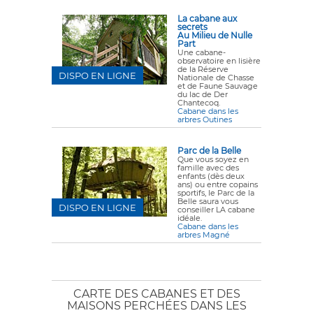
La cabane aux
secrets
Au Milieu de Nulle
Part
Une cabane-
observatoire en lisière
de la Réserve
DISPO EN LIGNE
Nationale de Chasse
et de Faune Sauvage
du lac de Der
Chantecoq.
Cabane dans les
arbres Outines
Parc de la Belle
Que vous soyez en
famille avec des
enfants (dès deux
ans) ou entre copains
sportifs, le Parc de la
Belle saura vous
DISPO EN LIGNE
conseiller LA cabane
idéale.
Cabane dans les
arbres Magné
CARTE DES CABANES ET DES
MAISONS PERCHÉES DANS LES