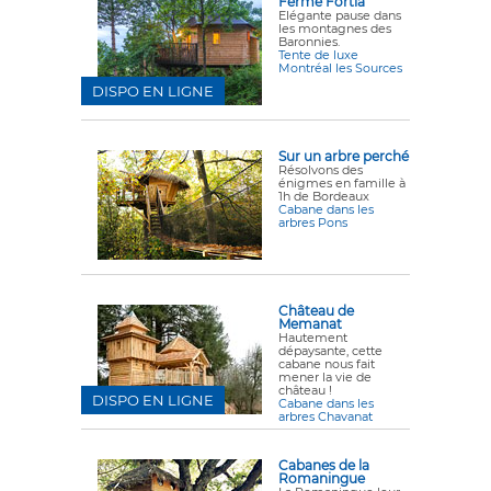
Ferme Fortia
Elégante pause dans
les montagnes des
Baronnies.
Tente de luxe
Montréal les Sources
DISPO EN LIGNE
Sur un arbre perché
Résolvons des
énigmes en famille à
1h de Bordeaux
Cabane dans les
arbres Pons
Château de
Memanat
Hautement
dépaysante, cette
cabane nous fait
mener la vie de
château !
DISPO EN LIGNE
Cabane dans les
arbres Chavanat
Cabanes de la
Romaningue