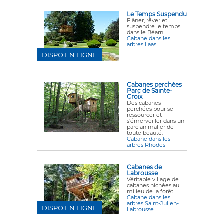
Le Temps Suspendu
Flâner, rêver et
suspendre le temps
dans le Béarn.
Cabane dans les
arbres Laas
DISPO EN LIGNE
Cabanes perchées
Parc de Sainte-
Croix
Des cabanes
perchées pour se
ressourcer et
s'émerveiller dans un
parc animalier de
toute beauté.
Cabane dans les
arbres Rhodes
Cabanes de
Labrousse
Véritable village de
cabanes nichées au
milieu de la forêt
Cabane dans les
arbres Saint-Julien-
DISPO EN LIGNE
Labrousse