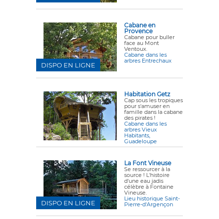
Cabane en
Provence
Cabane pour buller
face au Mont
Ventoux.
Cabane dans les
arbres Entrechaux
DISPO EN LIGNE
Habitation Getz
Cap sous les tropiques
pour s'amuser en
famille dans la cabane
des pirates !
Cabane dans les
arbres Vieux
Habitants,
Guadeloupe
La Font Vineuse
Se ressourcer à la
source ! L'histoire
d'une eau jadis
célèbre à Fontaine
Vineuse.
Lieu historique Saint-
DISPO EN LIGNE
Pierre-d'Argençon