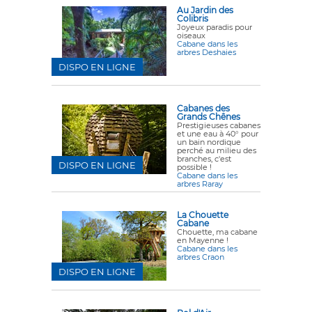
Au Jardin des
Colibris
Joyeux paradis pour
oiseaux
Cabane dans les
arbres Deshaies
DISPO EN LIGNE
Cabanes des
Grands Chênes
Prestigieuses cabanes
et une eau à 40° pour
un bain nordique
perché au milieu des
branches, c'est
DISPO EN LIGNE
possible !
Cabane dans les
arbres Raray
La Chouette
Cabane
Chouette, ma cabane
en Mayenne !
Cabane dans les
arbres Craon
DISPO EN LIGNE