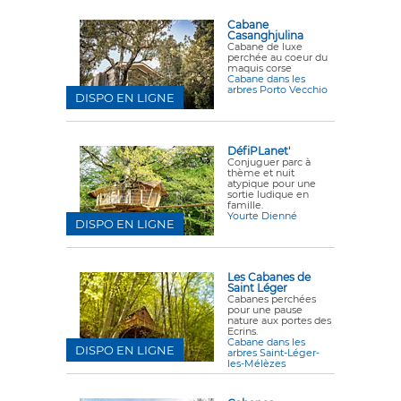
Cabane
Casanghjulina
Cabane de luxe
perchée au coeur du
maquis corse
Cabane dans les
arbres Porto Vecchio
DISPO EN LIGNE
DéfiPLanet'
Conjuguer parc à
thème et nuit
atypique pour une
sortie ludique en
famille.
Yourte Dienné
DISPO EN LIGNE
Les Cabanes de
Saint Léger
Cabanes perchées
pour une pause
nature aux portes des
Ecrins.
Cabane dans les
DISPO EN LIGNE
arbres Saint-Léger-
les-Mélèzes