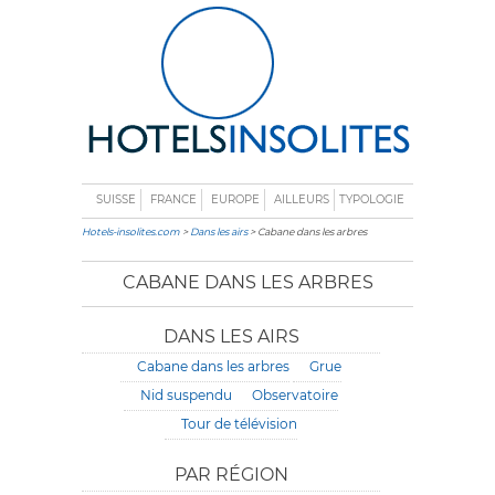
SUISSE
FRANCE
EUROPE
AILLEURS
TYPOLOGIE
Hotels-insolites.com
>
Dans les airs
> Cabane dans les arbres
CABANE DANS LES ARBRES
DANS LES AIRS
Cabane dans les arbres
Grue
Nid suspendu
Observatoire
Tour de télévision
PAR RÉGION