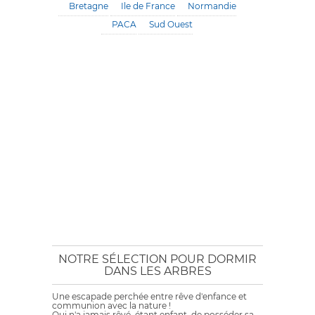
Bretagne
Ile de France
Normandie
PACA
Sud Ouest
NOTRE SÉLECTION POUR DORMIR
DANS LES ARBRES
Une escapade perchée entre rêve d'enfance et
communion avec la nature !
Qui n'a jamais rêvé, étant enfant, de posséder sa