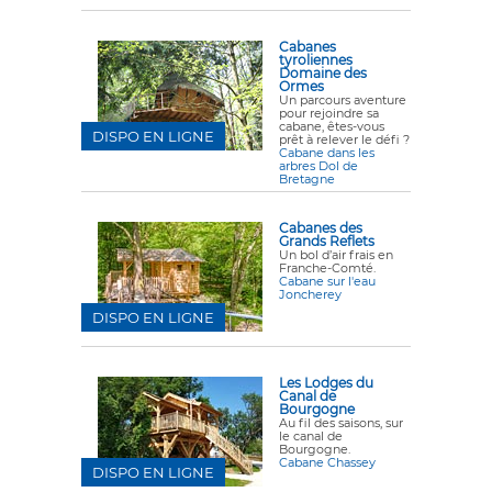
Cabanes
tyroliennes
Domaine des
Ormes
Un parcours aventure
pour rejoindre sa
cabane, êtes-vous
DISPO EN LIGNE
prêt à relever le défi ?
Cabane dans les
arbres Dol de
Bretagne
Cabanes des
Grands Reflets
Un bol d’air frais en
Franche-Comté.
Cabane sur l'eau
Joncherey
DISPO EN LIGNE
Les Lodges du
Canal de
Bourgogne
Au fil des saisons, sur
le canal de
Bourgogne.
Cabane Chassey
DISPO EN LIGNE