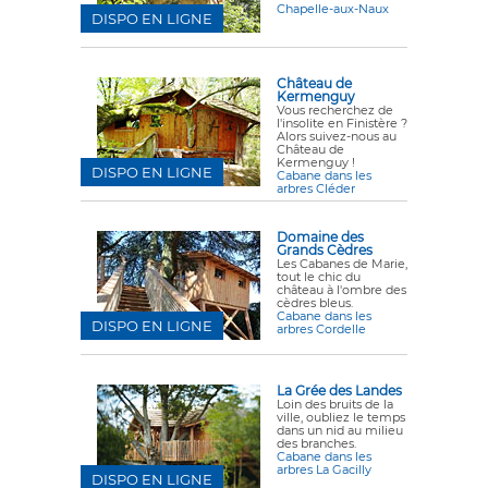
Chapelle-aux-Naux
DISPO EN LIGNE
Château de
Kermenguy
Vous recherchez de
l'insolite en Finistère ?
Alors suivez-nous au
Château de
Kermenguy !
DISPO EN LIGNE
Cabane dans les
arbres Cléder
Domaine des
Grands Cèdres
Les Cabanes de Marie,
tout le chic du
château à l'ombre des
cèdres bleus.
Cabane dans les
DISPO EN LIGNE
arbres Cordelle
La Grée des Landes
Loin des bruits de la
ville, oubliez le temps
dans un nid au milieu
des branches.
Cabane dans les
arbres La Gacilly
DISPO EN LIGNE