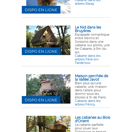
Cabane dans les
arbres Raray
DISPO EN LIGNE
Le Nid dans les
Bruyères
Escapade romantique
entre Reims et
Soissons dans une
cabane sur pilotis, une
Ile-Cabane, à 5m du
DISPO EN LIGNE
sol.
Cabane dans les
arbres Fère-en-
Tardenois
Maison perchée de
la Vallée Javot
Bien plus qu'une
cabane, une maison
dans l'arbre pour
dormir sous les
étoiles à 1h de Paris
DISPO EN LIGNE
Cabane dans les
arbres Féricy
Les cabanes au Bois
d'Orient
La cabane parfaite
pour jouer aux
Robinsons le temps