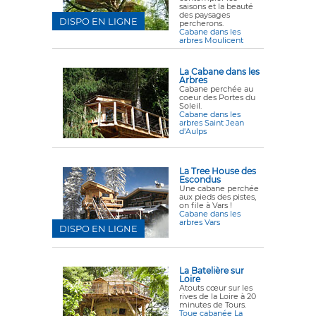
saisons et la beauté
des paysages
DISPO EN LIGNE
percherons.
Cabane dans les
arbres Moulicent
La Cabane dans les
Arbres
Cabane perchée au
coeur des Portes du
Soleil.
Cabane dans les
arbres Saint Jean
d'Aulps
La Tree House des
Escondus
Une cabane perchée
aux pieds des pistes,
on file à Vars !
Cabane dans les
arbres Vars
DISPO EN LIGNE
La Batelière sur
Loire
Atouts cœur sur les
rives de la Loire à 20
minutes de Tours.
Toue cabanée La