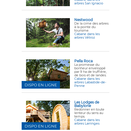
arbres San Ignacio
Nestwood
De la cime des arbres
à la pointe du
tourisme.
Cabane dans les
arbres Vétroz
Pella Roca
La promesse du
bonheur enveloppé
par 9 ha de truffière,
de bois et de landes.
Cabane dans les
arbres Labastide-de-
DISPO EN LIGNE
Penne
Les Lodges de
Babylone
Redonner en toute
lenteur du sens au
temps.
Cabane dans les
arbres Larringes
DISPO EN LIGNE