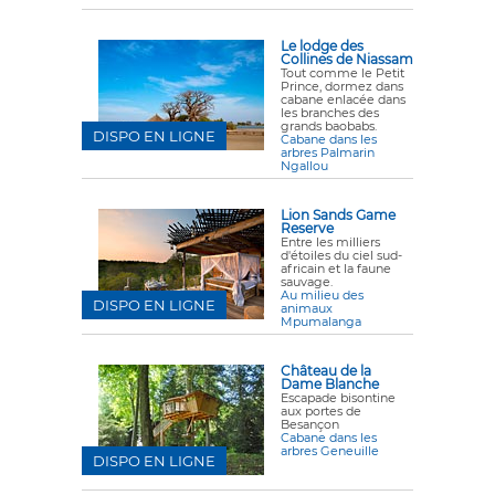
Le lodge des
Collines de Niassam
Tout comme le Petit
Prince, dormez dans
cabane enlacée dans
les branches des
grands baobabs.
DISPO EN LIGNE
Cabane dans les
arbres Palmarin
Ngallou
Lion Sands Game
Reserve
Entre les milliers
d'étoiles du ciel sud-
africain et la faune
sauvage.
Au milieu des
DISPO EN LIGNE
animaux
Mpumalanga
Château de la
Dame Blanche
Escapade bisontine
aux portes de
Besançon
Cabane dans les
arbres Geneuille
DISPO EN LIGNE