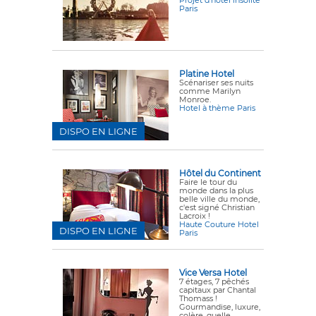
Projet d'hôtel insolite
Paris
Platine Hotel
Scénariser ses nuits
comme Marilyn
Monroe.
Hotel à thème Paris
DISPO EN LIGNE
Hôtel du Continent
Faire le tour du
monde dans la plus
belle ville du monde,
c'est signé Christian
Lacroix !
Haute Couture Hotel
DISPO EN LIGNE
Paris
Vice Versa Hotel
7 étages, 7 pêchés
capitaux par Chantal
Thomass !
Gourmandise, luxure,
colère, quelle