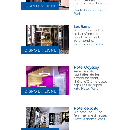
chambre sera la vôtre
DISPO EN LIGNE
?
Haute Couture Hotel
Paris
Les Bains
Un Club légendaire
se transforme en
hotel luxueux et
polymorphe.
Hotel insolite Paris
DISPO EN LIGNE
Hôtel Odyssey
Au milieu de
l'agitation du 1er
arrondissement,
l'hôtel d'Ora-Ito et ses
capsules de repos.
Arty Hotel Paris
DISPO EN LIGNE
Hotel de JoBo
Un hôtel pour une
femme mystérieuse.
Hotel à thème Paris