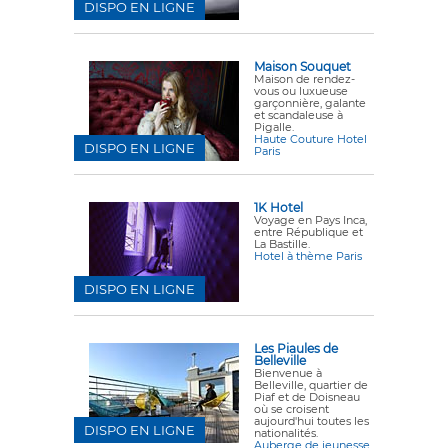
DISPO EN LIGNE
Maison Souquet
Maison de rendez-
vous ou luxueuse
garçonnière, galante
et scandaleuse à
Pigalle.
Haute Couture Hotel
DISPO EN LIGNE
Paris
1K Hotel
Voyage en Pays Inca,
entre République et
La Bastille.
Hotel à thème Paris
DISPO EN LIGNE
Les Piaules de
Belleville
Bienvenue à
Belleville, quartier de
Piaf et de Doisneau
où se croisent
aujourd'hui toutes les
DISPO EN LIGNE
nationalités.
Auberge de jeunesse