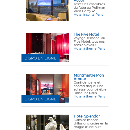
Accor
Tester les chambres
du futur au Pullman
Paris Bercy 4*
Hotel insolite Paris
The Five Hotel
Voyage sensoriel au
Five Hotel, tous nos
sens en éveil !
Hotel à thème Paris
DISPO EN LIGNE
Montmartre Mon
Amour
Confidentielle et
aphrodisiaque, une
adresse pour célébrer
l'amour à Paris.
Hotel à thème Paris
DISPO EN LIGNE
Hotel Splendor
Dans ce monde
d'illusions, croire en la
magie d'une nuit