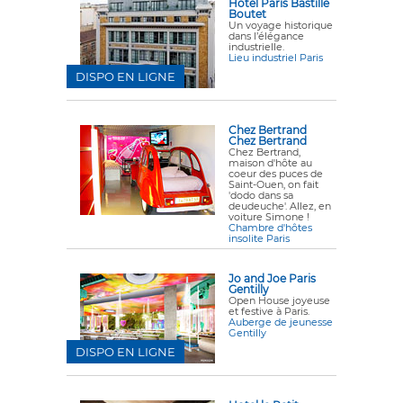
Hôtel Paris Bastille
Boutet
Un voyage historique
dans l’élégance
industrielle.
Lieu industriel Paris
DISPO EN LIGNE
Chez Bertrand
Chez Bertrand
Chez Bertrand,
maison d'hôte au
coeur des puces de
Saint-Ouen, on fait
'dodo dans sa
deudeuche'. Allez, en
voiture Simone !
Chambre d'hôtes
insolite Paris
Jo and Joe Paris
Gentilly
Open House joyeuse
et festive à Paris.
Auberge de jeunesse
Gentilly
DISPO EN LIGNE