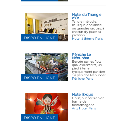
Hotel du Triangle
d'Or
Tendre mélodie,
musique endiablée
ou grandes orgues, à
chacun d'y jouer sa
partition !
DISPO EN LIGNE
Hotel à thème Paris
Péniche Le
Nénuphar
Bercée par les flots
quai d'Austerlitz, un
pied à terre
typiquement parisien
: la péniche Nénuphar.
DISPO EN LIGNE
Péniche Paris
Hotel Exquis
Un séjour parisien en
forme de
fantasmagorie.
Arty Hotel Paris
DISPO EN LIGNE