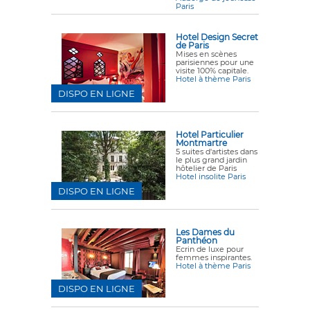
Paris
Hotel Design Secret
de Paris
Mises en scènes
parisiennes pour une
visite 100% capitale.
Hotel à thème Paris
DISPO EN LIGNE
Hotel Particulier
Montmartre
5 suites d'artistes dans
le plus grand jardin
hôtelier de Paris
Hotel insolite Paris
DISPO EN LIGNE
Les Dames du
Panthéon
Ecrin de luxe pour
femmes inspirantes.
Hotel à thème Paris
DISPO EN LIGNE