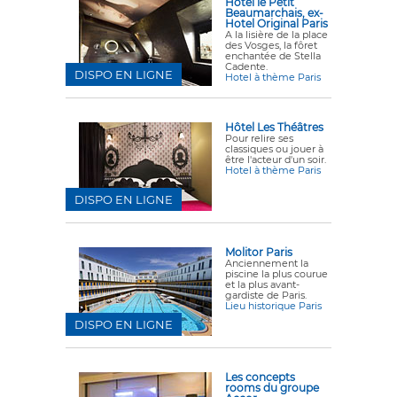
Hotel le Petit
Beaumarchais, ex-
Hotel Original Paris
A la lisière de la place
des Vosges, la fôret
enchantée de Stella
Cadente.
DISPO EN LIGNE
Hotel à thème Paris
Hôtel Les Théâtres
Pour relire ses
classiques ou jouer à
être l'acteur d'un soir.
Hotel à thème Paris
DISPO EN LIGNE
Molitor Paris
Anciennement la
piscine la plus courue
et la plus avant-
gardiste de Paris.
Lieu historique Paris
DISPO EN LIGNE
Les concepts
rooms du groupe