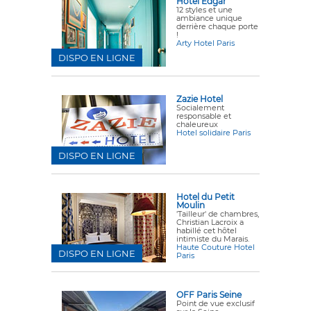
Hôtel Edgar
12 styles et une
ambiance unique
derrière chaque porte
!
Arty Hotel Paris
DISPO EN LIGNE
Zazie Hotel
Socialement
responsable et
chaleureux
Hotel solidaire Paris
DISPO EN LIGNE
Hotel du Petit
Moulin
'Tailleur' de chambres,
Christian Lacroix a
habillé cet hôtel
intimiste du Marais.
Haute Couture Hotel
DISPO EN LIGNE
Paris
OFF Paris Seine
Point de vue exclusif