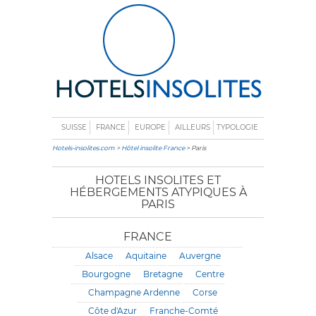
SUISSE
FRANCE
EUROPE
AILLEURS
TYPOLOGIE
Hotels-insolites.com
>
Hôtel insolite France
> Paris
HOTELS INSOLITES ET
HÉBERGEMENTS ATYPIQUES À
PARIS
FRANCE
Alsace
Aquitaine
Auvergne
Bourgogne
Bretagne
Centre
Champagne Ardenne
Corse
Côte d'Azur
Franche-Comté