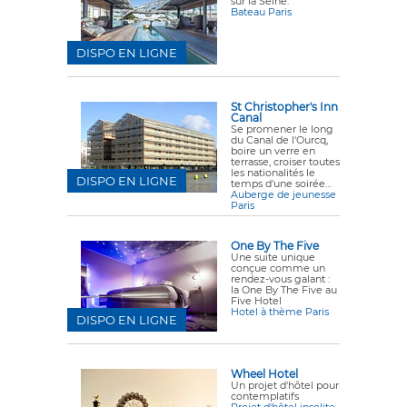
sur la Seine.
Bateau Paris
DISPO EN LIGNE
St Christopher's Inn
Canal
Se promener le long
du Canal de l'Ourcq,
boire un verre en
terrasse, croiser toutes
les nationalités le
DISPO EN LIGNE
temps d'une soirée…
Auberge de jeunesse
Paris
One By The Five
Une suite unique
conçue comme un
rendez-vous galant :
la One By The Five au
Five Hotel
Hotel à thème Paris
DISPO EN LIGNE
Wheel Hotel
Un projet d'hôtel pour
contemplatifs