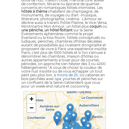
boîte de nuit, maison close, manufacture, atelier
de confection, librairie ou épicerie de quartier-
convertis en romantiques hôtels intimistes. Les
hôtels à thème
s'habillent de champagne, de
monuments, de voyages ou d'art -musique,
littérature, photographie, cinéma-. L'Amour se
décline aussi à travers l'hôtel Platine, le Vice-Versa,
Montmartre Mon Amour, un hôtel plus
coquin
ou
une péniche, un hôtel flottant
sur la Seine.
Événements éphémères comme le projet
Everland ou la Kiss Room, hôtels conceptuels ou
ludiques, péniches, chambres d'hôtes décalées ...
autant de possibilités qui rivalisent d'originalité et
proposent de vivre à Paris une expérience insolite.
Paris, c'est plus de 1000 hôtels et si l'on s'amuse à
dénombrer les chambres, maison d'hôtes ou
autres appartements à louer pour de courtes
périodes, on approche s'en hésiter des 3 ou 4000
hébergements ! A vous de choisir la couleur de
votre nuit insolite ou de vous échapper un tout
petit peu plus loin,
à moins de 2h
, où cabanes en
bois perchées avec spa, yourtes et péniches sur
un confluent de la Seine n'attendent que vous
pour un week end nature et cocooning.
+
−