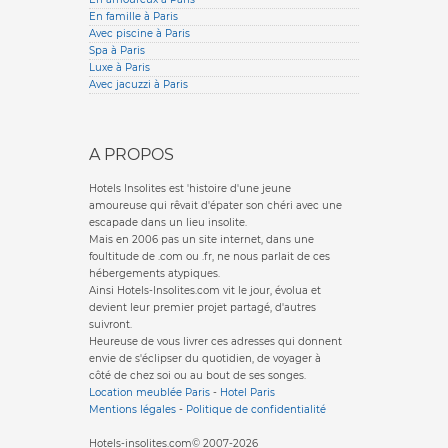
En famille à Paris
Avec piscine à Paris
Spa à Paris
Luxe à Paris
Avec jacuzzi à Paris
A PROPOS
Hotels Insolites est 'histoire d'une jeune
amoureuse qui rêvait d'épater son chéri avec une
escapade dans un lieu insolite.
Mais en 2006 pas un site internet, dans une
foultitude de .com ou .fr, ne nous parlait de ces
hébergements atypiques.
Ainsi Hotels-Insolites.com vit le jour, évolua et
devient leur premier projet partagé, d'autres
suivront.
Heureuse de vous livrer ces adresses qui donnent
envie de s'éclipser du quotidien, de voyager à
côté de chez soi ou au bout de ses songes.
Location meublée Paris
-
Hotel Paris
Mentions légales
-
Politique de confidentialité
Hotels-insolites.com© 2007-2026