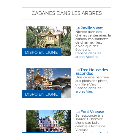
CABANES DANS LES ARBRES
Le Pavillon Vert
Nichée dans des
chênes centenaires, la
cabana
, maisonnette
de charme, n'est
épiée que des
écureuils.
DISPO EN LIGNE
Cabane dans les
arbres Vedène
La Tree House des
Escondus
Une cabane perchée
aux pieds des pistes,
on file à Vars !
Cabane dans les
arbres Vars
DISPO EN LIGNE
La Font Vineuse
Se ressourcer à la
source ! L'histoire
d'une eau jadis
célèbre à Fontaine
Vineuse.