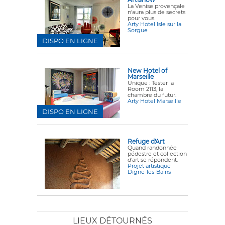
La Venise provençale
n'aura plus de secrets
pour vous.
Arty Hotel Isle sur la
Sorgue
DISPO EN LIGNE
New Hotel of
Marseille
Unique : Tester la
Room 2113, la
chambre du futur.
Arty Hotel Marseille
DISPO EN LIGNE
Refuge d'Art
Quand randonnée
pédestre et collection
d'art se répondent.
Projet artistique
Digne-les-Bains
LIEUX DÉTOURNÉS