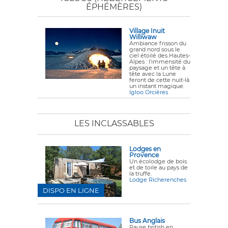
ÉPHÉMÈRES)
Village Inuit
Williwaw
Ambiance frisson du
grand nord sous le
ciel étoilé des Hautes-
Alpes : l'immensité du
paysage et un tête à
tête avec la Lune
feront de cette nuit-là
un instant magique.
Igloo Orcières
LES INCLASSABLES
Lodges en
Provence
Un écolodge de bois
et de toile au pays de
la truffe.
Lodge Richerenches
DISPO EN LIGNE
Bus Anglais
Pause british en