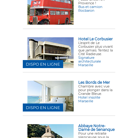
Provence !
Bus et camion
Rocbaron
Hotel Le Corbusier
L’esprit de Le
Corbusier plus vivant
que jamais. Tentez la
Cité Radieuse.
Signature
architecturale
DISPO EN LIGNE
Marseille
Les Bords de Mer
Chambre avec vue
pour plonger dans la
Grande Bleue.
Hotel insolite
Marseille
DISPO EN LIGNE
Abbaye Notre-
Dame de Senanque
Pour une retraite
silencieuse sous la