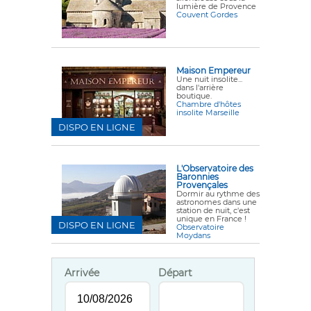
lumière de Provence
Couvent Gordes
Maison Empereur
Une nuit insolite...
dans l'arrière
boutique.
Chambre d'hôtes
insolite Marseille
DISPO EN LIGNE
L'Observatoire des
Baronnies
Provençales
Dormir au rythme des
astronomes dans une
station de nuit, c'est
unique en France !
DISPO EN LIGNE
Observatoire
Moydans
Arrivée
Départ