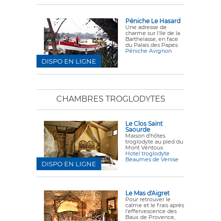
Péniche Le Hasard
Une adresse de
charme sur l'Ile de la
Barthelasse, en face
du Palais des Papes.
Péniche Avignon
DISPO EN LIGNE
CHAMBRES TROGLODYTES
Le Clos Saint
Saourde
Maison d'hôtes
troglodyte au pied du
Mont Ventoux.
Hotel troglodyte
Beaumes de Venise
DISPO EN LIGNE
Le Mas d'Aigret
Pour retrouver le
calme et le frais après
l'effervescence des
Baux de Provence,