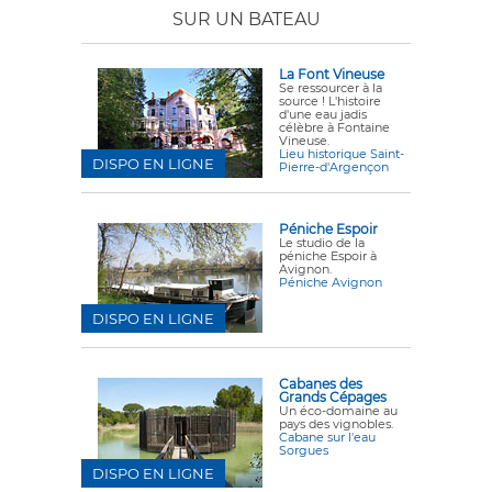
SUR UN BATEAU
La Font Vineuse
Se ressourcer à la
source ! L'histoire
d'une eau jadis
célèbre à Fontaine
Vineuse.
Lieu historique Saint-
DISPO EN LIGNE
Pierre-d'Argençon
Péniche Espoir
Le studio de la
péniche Espoir à
Avignon.
Péniche Avignon
DISPO EN LIGNE
Cabanes des
Grands Cépages
Un éco-domaine au
pays des vignobles.
Cabane sur l'eau
Sorgues
DISPO EN LIGNE