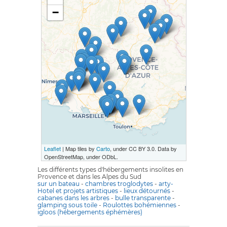
−
Leaflet
| Map tiles by
Carto
, under CC BY 3.0. Data by
OpenStreetMap, under ODbL.
Les différents types d'hébergements insolites en
Provence et dans les Alpes du Sud
sur un bateau
-
chambres troglodytes
-
arty-
Hotel et projets artistiques
-
lieux détournés
-
cabanes dans les arbres
-
bulle transparente
-
glamping sous toile
-
Roulottes bohémiennes
-
igloos (hébergements éphémères)