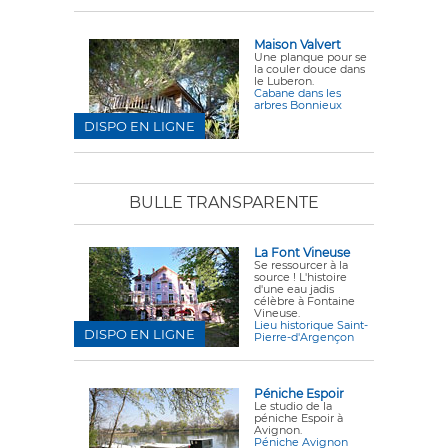
Maison Valvert
Une planque pour se
la couler douce dans
le Luberon.
Cabane dans les
arbres Bonnieux
DISPO EN LIGNE
BULLE TRANSPARENTE
La Font Vineuse
Se ressourcer à la
source ! L'histoire
d'une eau jadis
célèbre à Fontaine
Vineuse.
Lieu historique Saint-
DISPO EN LIGNE
Pierre-d'Argençon
Péniche Espoir
Le studio de la
péniche Espoir à
Avignon.
Péniche Avignon