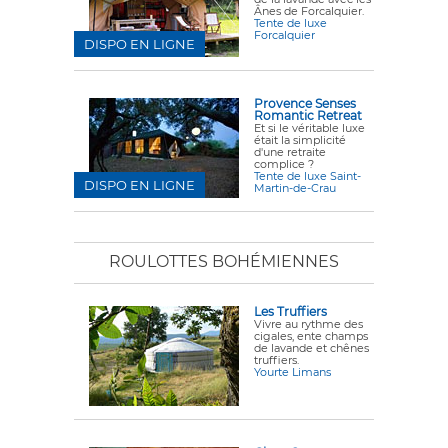
Ânes de Forcalquier.
Tente de luxe
Forcalquier
DISPO EN LIGNE
Provence Senses
Romantic Retreat
Et si le véritable luxe
était la simplicité
d'une retraite
complice ?
Tente de luxe Saint-
DISPO EN LIGNE
Martin-de-Crau
ROULOTTES BOHÉMIENNES
Les Truffiers
Vivre au rythme des
cigales, ente champs
de lavande et chênes
truffiers.
Yourte Limans