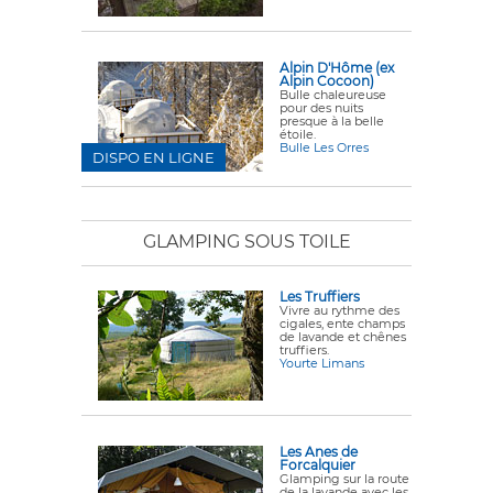
Alpin D'Hôme (ex
Alpin Cocoon)
Bulle chaleureuse
pour des nuits
presque à la belle
étoile.
Bulle Les Orres
DISPO EN LIGNE
GLAMPING SOUS TOILE
Les Truffiers
Vivre au rythme des
cigales, ente champs
de lavande et chênes
truffiers.
Yourte Limans
Les Anes de
Forcalquier
Glamping sur la route
de la lavande avec les