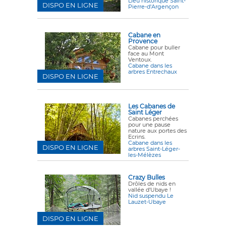
Lieu historique Saint-
DISPO EN LIGNE
Pierre-d'Argençon
Cabane en
Provence
Cabane pour buller
face au Mont
Ventoux.
Cabane dans les
arbres Entrechaux
DISPO EN LIGNE
Les Cabanes de
Saint Léger
Cabanes perchées
pour une pause
nature aux portes des
Ecrins.
Cabane dans les
DISPO EN LIGNE
arbres Saint-Léger-
les-Mélèzes
Crazy Bulles
Drôles de nids en
vallée d'Ubaye !
Nid suspendu Le
Lauzet-Ubaye
DISPO EN LIGNE