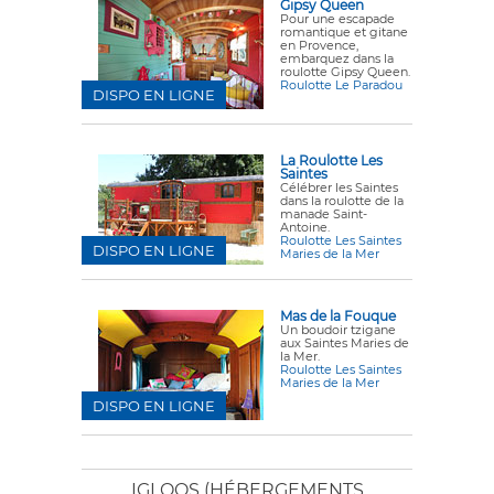
Gipsy Queen
Pour une escapade
romantique et gitane
en Provence,
embarquez dans la
roulotte Gipsy Queen.
Roulotte Le Paradou
DISPO EN LIGNE
La Roulotte Les
Saintes
Célébrer les Saintes
dans la roulotte de la
manade Saint-
Antoine.
Roulotte Les Saintes
DISPO EN LIGNE
Maries de la Mer
Mas de la Fouque
Un boudoir tzigane
aux Saintes Maries de
la Mer.
Roulotte Les Saintes
Maries de la Mer
DISPO EN LIGNE
IGLOOS (HÉBERGEMENTS