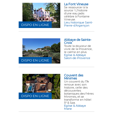
La Font Vineuse
Se ressourcer à la
source ! L'histoire
d'une eau jadis
célèbre à Fontaine
Vineuse.
Lieu historique Saint-
DISPO EN LIGNE
Pierre-d'Argençon
Abbaye de Sainte-
Croix
Toute la douceur de
vivre de la Provence,
le calme en plus.
Eglise & Abbaye
Salon-de-Provence
DISPO EN LIGNE
Couvent des
Minimes
Un couvent du 17e
renoue avec son
histoire, celle des
découvertes
botaniques des frères
DISPO EN LIGNE
Minimes, et se
transforme en hôtel
5* & Spa.
Eglise & Abbaye
Mane