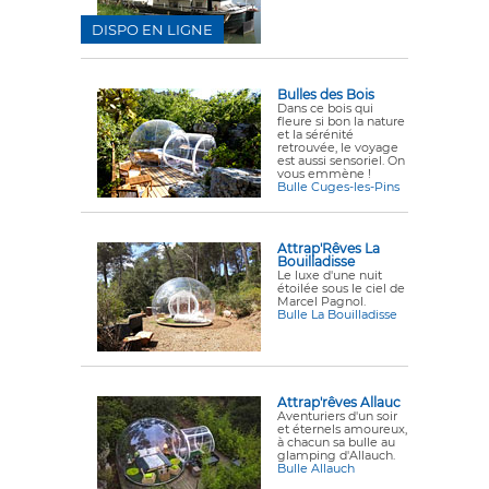
DISPO EN LIGNE
Bulles des Bois
Dans ce bois qui
fleure si bon la nature
et la sérénité
retrouvée, le voyage
est aussi sensoriel. On
vous emmène !
Bulle Cuges-les-Pins
Attrap'Rêves La
Bouilladisse
Le luxe d'une nuit
étoilée sous le ciel de
Marcel Pagnol.
Bulle La Bouilladisse
Attrap'rêves Allauc
Aventuriers d'un soir
et éternels amoureux,
à chacun sa bulle au
glamping d'Allauch.
Bulle Allauch