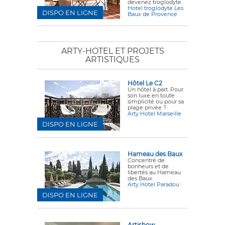
devenez troglodyte.
Hotel troglodyte Les
DISPO EN LIGNE
Baux de Provence
ARTY-HOTEL ET PROJETS
ARTISTIQUES
Hôtel Le C2
Un hôtel à part. Pour
son luxe en toute
simplicité ou pour sa
plage privée ?
Arty Hotel Marseille
DISPO EN LIGNE
Hameau des Baux
Concentré de
bonheurs et de
libertés au Hameau
des Baux.
Arty Hotel Paradou
DISPO EN LIGNE
Artishow