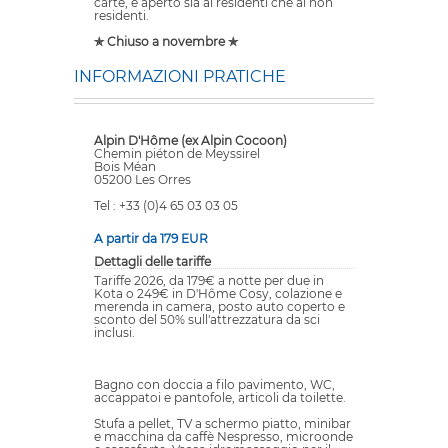
carte, è aperto sia ai residenti che ai non
residenti.
✯ Chiuso a novembre ✯
INFORMAZIONI PRATICHE
Alpin D'Hôme (ex Alpin Cocoon)
Chemin piéton de Meyssirel
Bois Méan
05200 Les Orres
Tel : +33 (0)4 65 03 03 05
A partir da 179 EUR
Dettagli delle tariffe
Tariffe 2026, da 179€ a notte per due in
Kota o 249€ in D'Hôme Cosy, colazione e
merenda in camera, posto auto coperto e
sconto del 50% sull'attrezzatura da sci
inclusi.
Bagno con doccia a filo pavimento, WC,
accappatoi e pantofole, articoli da toilette.
Stufa a pellet, TV a schermo piatto, minibar
e macchina da caffè Nespresso, microonde