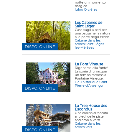
notte un momento
magico.
Igloo Orcières
Les Cabanes de
Saint Léger
Case sugli alberi per
una pausa nella natura
alle porte degli Ecrins.
Cabane dans les
arbres Saint-Léger-
DISPO. ONLINE
les-Mélèzes
La Font Vineuse
Rigenerati alla fonte!
La storia di un'acqua
un tempo famosa a
Fontaine Vineuse.
Lieu historique Saint-
Pierre-d'Argençon
DISPO. ONLINE
La Tree House des
Escondus
Una cabina arroccata
ai piedi delle piste,
andiamo a Vars!
Cabane dans les
arbres Vars
DISPO. ONLINE