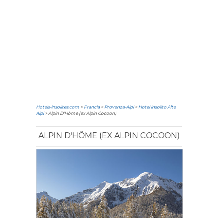
Hotels-insolites.com
>
Francia
>
Provenza-Alpi
>
Hotel insolito Alte
Alpi
> Alpin D'Hôme (ex Alpin Cocoon)
ALPIN D'HÔME (EX ALPIN COCOON)