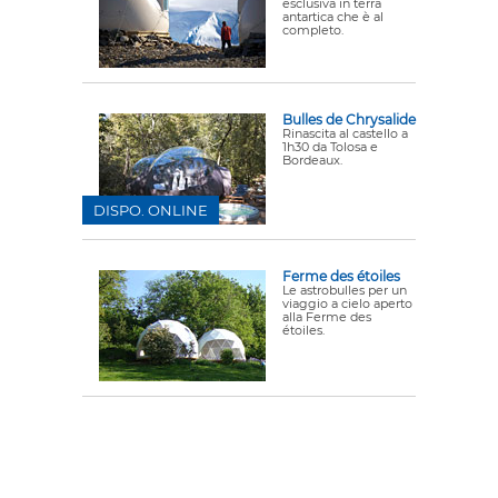
esclusiva in terra
antartica che è al
completo.
Bulles de Chrysalide
Rinascita al castello a
1h30 da Tolosa e
Bordeaux.
DISPO. ONLINE
Ferme des étoiles
Le astrobulles per un
viaggio a cielo aperto
alla Ferme des
étoiles.