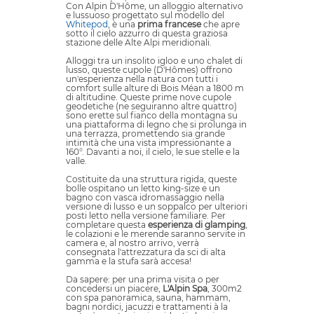
Con Alpin D'Hôme, un alloggio alternativo
e lussuoso progettato sul modello del
Whitepod
, è una
prima francese
che apre
sotto il cielo azzurro di questa graziosa
stazione delle Alte Alpi meridionali.
Alloggi tra un insolito igloo e uno chalet di
lusso, queste cupole (D'Hômes) offrono
un'esperienza nella natura con tutti i
comfort sulle alture di Bois Méan a 1800 m
di altitudine. Queste prime nove cupole
geodetiche (ne seguiranno altre quattro)
sono erette sul fianco della montagna su
una piattaforma di legno che si prolunga in
una terrazza, promettendo sia grande
intimità che una vista impressionante a
160°. Davanti a noi, il cielo, le sue stelle e la
valle.
Costituite da una struttura rigida, queste
bolle ospitano un letto king-size e un
bagno con vasca idromassaggio nella
versione di lusso e un soppalco per ulteriori
posti letto nella versione familiare. Per
completare questa
esperienza di glamping
,
le colazioni e le merende saranno servite in
camera e, al nostro arrivo, verrà
consegnata l'attrezzatura da sci di alta
gamma e la stufa sarà accesa!
Da sapere: per una prima visita o per
concedersi un piacere,
L'Alpin Spa
, 300m2
con spa panoramica, sauna, hammam,
bagni nordici, jacuzzi e trattamenti à la