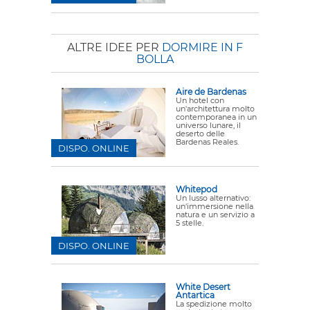
ALTRE IDEE PER
DORMIRE IN F
BOLLA
Aire de Bardenas
Un hotel con
un'architettura molto
contemporanea in un
universo lunare, il
deserto delle
Bardenas Reales.
DISPO. ONLINE
Whitepod
Un lusso alternativo:
un'immersione nella
natura e un servizio a
5 stelle.
DISPO. ONLINE
White Desert
Antartica
La spedizione molto