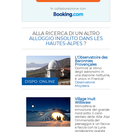
In collaborazione con
ALLA RICERCA DI UN ALTRO
ALLOGGIO INSOLITO DANS LES
HAUTES-ALPES
?
L'Observatoire des
Baronnies
Provençales
Dormire al ritmo
degli astronomi in
una stazione notturna,
è unico in Francia!
DISPO. ONLINE
Observatoire
Moydans
Village Inuit
Williwaw
Atmosfera di
emozione del grande
nord sotto il cielo
stellato delle Alte Alpi:
l'immensità del
paesaggio e un faccia
a faccia con la Luna
renderanno questa