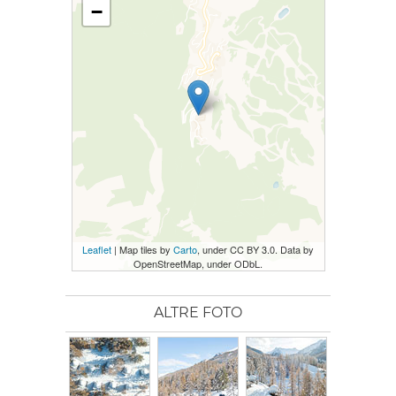
−
Leaflet
| Map tiles by
Carto
, under CC BY 3.0. Data by
OpenStreetMap, under ODbL.
ALTRE FOTO