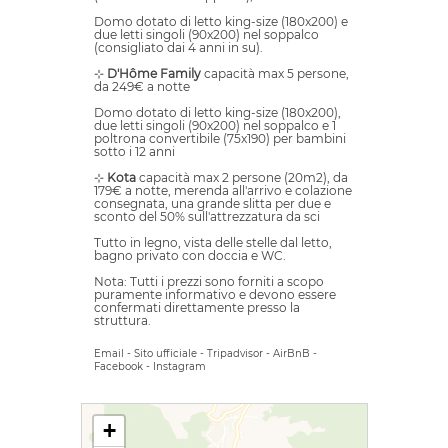
Domo dotato di letto king-size (180x200) e
due letti singoli (90x200) nel soppalco
(consigliato dai 4 anni in su).
⊹
D'Hôme Family
capacità max 5 persone,
da 249€ a notte
Domo dotato di letto king-size (180x200),
due letti singoli (90x200) nel soppalco e 1
poltrona convertibile (75x190) per bambini
sotto i 12 anni
⊹
Kota
capacità max 2 persone (20m2), da
179€ a notte, merenda all'arrivo e colazione
consegnata, una grande slitta per due e
sconto del 50% sull'attrezzatura da sci
Tutto in legno, vista delle stelle dal letto,
bagno privato con doccia e WC.
Nota: Tutti i prezzi sono forniti a scopo
puramente informativo e devono essere
confermati direttamente presso la
struttura.
Email
-
Sito ufficiale
-
Tripadvisor
-
AirBnB
-
Facebook
-
Instagram
+