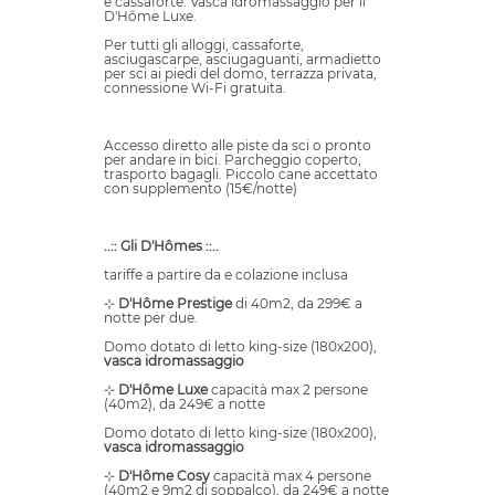
e cassaforte. Vasca idromassaggio per il
D'Hôme Luxe.
Per tutti gli alloggi, cassaforte,
asciugascarpe, asciugaguanti, armadietto
per sci ai piedi del domo, terrazza privata,
connessione Wi-Fi gratuita.
Accesso diretto alle piste da sci o pronto
per andare in bici. Parcheggio coperto,
trasporto bagagli. Piccolo cane accettato
con supplemento (15€/notte)
..:: Gli D'Hômes ::..
tariffe a partire da e colazione inclusa
⊹
D'Hôme Prestige
di 40m2, da 299€ a
notte per due.
Domo dotato di letto king-size (180x200),
vasca idromassaggio
⊹
D'Hôme Luxe
capacità max 2 persone
(40m2), da 249€ a notte
Domo dotato di letto king-size (180x200),
vasca idromassaggio
⊹
D'Hôme Cosy
capacità max 4 persone
(40m2 e 9m2 di soppalco), da 249€ a notte