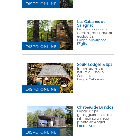
DISPO. ONLINE
Les Cabanes de
Salagnac
La mia capanna in
Corrèze, moderna ed
ecologica.
Lodge Meyrignac
l’Eglise
DISPO. ONLINE
Souki Lodges & Spa
Immersione tra
natura e lusso in
Occitania
Lodge Cabrières
DISPO. ONLINE
Château de Brindos
Logge e Spa
galleggianti: insolito e
raffinato su un lago
privato ad Anglet
Lodge Anglet
DISPO. ONLINE