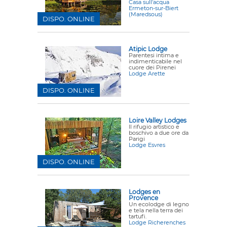
Casa sull'acqua
Ermeton-sur-Biert
(Maredsous)
DISPO. ONLINE
Atipic Lodge
Parentesi intima e
indimenticabile nel
cuore dei Pirenei
Lodge Arette
DISPO. ONLINE
Loire Valley Lodges
Il rifugio artistico e
boschivo a due ore da
Parigi
Lodge Esvres
DISPO. ONLINE
Lodges en
Provence
Un ecolodge di legno
e tela nella terra dei
tartufi.
Lodge Richerenches