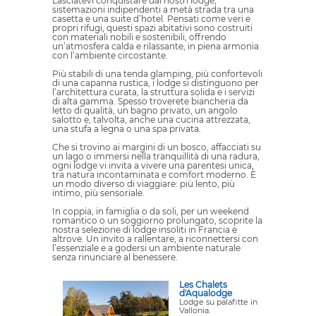
Lasciatevi conquistare dai nostri lodge,
sistemazioni indipendenti a metà strada tra una
casetta e una suite d’hotel. Pensati come veri e
propri rifugi, questi spazi abitativi sono costruiti
con materiali nobili e sostenibili, offrendo
un’atmosfera calda e rilassante, in piena armonia
con l’ambiente circostante.
Più stabili di una tenda glamping, più confortevoli
di una capanna rustica, i lodge si distinguono per
l’architettura curata, la struttura solida e i servizi
di alta gamma. Spesso troverete biancheria da
letto di qualità, un bagno privato, un angolo
salotto e, talvolta, anche una cucina attrezzata,
una stufa a legna o una spa privata.
Che si trovino ai margini di un bosco, affacciati su
un lago o immersi nella tranquillità di una radura,
ogni lodge vi invita a vivere una parentesi unica,
tra natura incontaminata e comfort moderno. È
un modo diverso di viaggiare: più lento, più
intimo, più sensoriale.
In coppia, in famiglia o da soli, per un weekend
romantico o un soggiorno prolungato, scoprite la
nostra selezione di lodge insoliti in Francia e
altrove. Un invito a rallentare, a riconnettersi con
l’essenziale e a godersi un ambiente naturale
senza rinunciare al benessere.
Les Chalets
d'Aqualodge
Lodge su palafitte in
Vallonia.