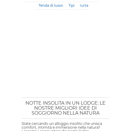
Tenda di lusso
Tipi
Iurta
NOTTE INSOLITA IN UN LODGE: LE
NOSTRE MIGLIORI IDEE DI
SOGGIORNO NELLA NATURA
State cercando un alloggio insolito che unisca
comfort, intimità e immersione nella natura?