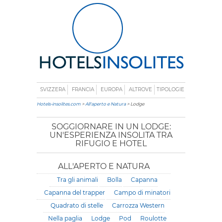
SVIZZERA
FRANCIA
EUROPA
ALTROVE
TIPOLOGIE
Hotels-insolites.com
>
All'aperto e Natura
> Lodge
SOGGIORNARE IN UN LODGE:
UN'ESPERIENZA INSOLITA TRA
RIFUGIO E HOTEL
ALL'APERTO E NATURA
Tra gli animali
Bolla
Capanna
Capanna del trapper
Campo di minatori
Quadrato di stelle
Carrozza Western
Nella paglia
Lodge
Pod
Roulotte