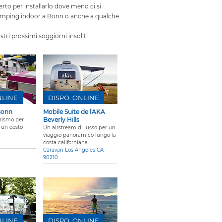
erto per installarlo dove meno ci si
o camping indoor a Bonn o anche a qualche
tri prossimi soggiorni insoliti.
NLINE
DISPO. ONLINE
Bonn
Mobile Suite de l'AKA
Beverly Hills
rismo per
 un costo
Un airstream di lusso per un
viaggio panoramico lungo la
costa californiana.
Caravan Los Angeles CA
90210
NLINE
DISPO. ONLINE