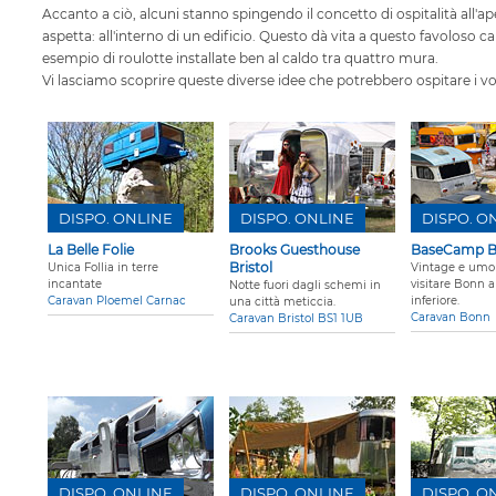
Accanto a ciò, alcuni stanno spingendo il concetto di ospitalità all'ap
aspetta: all'interno di un edificio. Questo dà vita a questo favolos
esempio di roulotte installate ben al caldo tra quattro mura.
Vi lasciamo scoprire queste diverse idee che potrebbero ospitare i vos
DISPO. ONLINE
DISPO. ONLINE
DISPO. O
La Belle Folie
Brooks Guesthouse
BaseCamp 
Bristol
Unica Follia in terre
Vintage e umo
incantate
visitare Bonn a
Notte fuori dagli schemi in
Caravan Ploemel Carnac
inferiore.
una città meticcia.
Caravan Bonn
Caravan Bristol BS1 1UB
DISPO. ONLINE
DISPO. ONLINE
DISPO. O