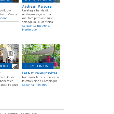
Airstream Paradise
o rifugio
Un'allegra banda di
tro di Vienna.
Airstream si gode una
Vienne
meritata pensione sulle
spiagge della Martinica.
Caravan Sainte Anne,
Martinique
NLINE
DISPO. ONLINE
t
Les Naturelles Insolites
o a Berlino
Notti insolite nel cuore della
i bohémien,
foresta vicino a Compiègne.
alast (Palazzo
Capanna Pronleroy
.