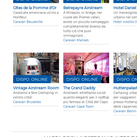
Gîtes de la Pomme d'Or
Belrepayre Airstream
Hotel Daniel
Cavalcata americana vicino a
A Mirepoix, in Ariège, nel
Un meraviglios
Honfleur.
cuore dei Pirenei catari,
urbano nel cen
Caravan Beuzeville
esiste un piccolo campeggio
Hotel insolito 
completamente diverso da
tutto ciò che puoi
immaginare …
Caravan Manses
DISPO. ONLINE
DISPO. ONLINE
DISPO. O
Vintage Airstream Room
The Grand Daddy
Huttenpalas
Andiamo a fare Glamping in
Airstream altrettanto lucidi
Camping urban
centro città!
quanto eleganti per il rooftop
per viaggiator
Caravan Bruxelles
più famoso di Città del Capo.
presso Hüttenp
Caravan Cape Town
delle capanne)
Caravan Berlin