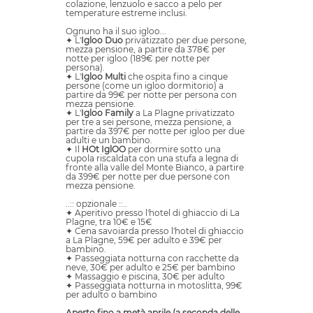
colazione, lenzuolo e sacco a pelo per
temperature estreme inclusi.
Ognuno ha il suo igloo...
✦ L'
Igloo Duo
privatizzato per due persone,
mezza pensione, a partire da 378€ per
notte per igloo (189€ per notte per
persona).
✦ L'
Igloo Multi
che ospita fino a cinque
persone (come un igloo dormitorio) a
partire da 99€ per notte per persona con
mezza pensione.
✦ L'
Igloo Family
a La Plagne privatizzato
per tre a sei persone, mezza pensione, a
partire da 397€ per notte per igloo per due
adulti e un bambino.
✦ Il
HOt IglOO
per dormire sotto una
cupola riscaldata con una stufa a legna di
fronte alla valle del Monte Bianco, a partire
da 399€ per notte per due persone con
mezza pensione.
..:: opzionale ::..
✦ Aperitivo presso l'hotel di ghiaccio di La
Plagne, tra 10€ e 15€
✦ Cena savoiarda presso l'hotel di ghiaccio
a La Plagne, 59€ per adulto e 39€ per
bambino.
✦ Passeggiata notturna con racchette da
neve, 30€ per adulto e 25€ per bambino
✦ Massaggio e piscina, 30€ per adulto
✦ Passeggiata notturna in motoslitta, 99€
per adulto o bambino
Aperto fino a metà aprile (a seconda delle