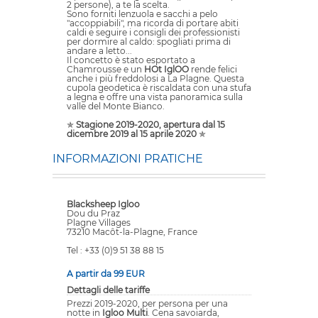
2 persone), a te la scelta.
Sono forniti lenzuola e sacchi a pelo
"accoppiabili", ma ricorda di portare abiti
caldi e seguire i consigli dei professionisti
per dormire al caldo: spogliati prima di
andare a letto...
Il concetto è stato esportato a
Chamrousse e un
HOt IglOO
rende felici
anche i più freddolosi a La Plagne. Questa
cupola geodetica è riscaldata con una stufa
a legna e offre una vista panoramica sulla
valle del Monte Bianco.
✯
Stagione 2019-2020, apertura dal 15
dicembre 2019 al 15 aprile 2020
✯
INFORMAZIONI PRATICHE
Blacksheep Igloo
Dou du Praz
Plagne Villages
73210 Macôt-la-Plagne, France
Tel : +33 (0)9 51 38 88 15
A partir da 99 EUR
Dettagli delle tariffe
Prezzi 2019-2020, per persona per una
notte in
Igloo Multi
. Cena savoiarda,