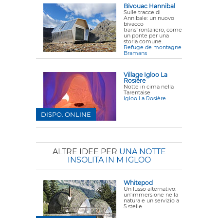
Bivouac Hannibal
Sulle tracce di
Annibale: un nuovo
bivacco
transfrontaliero, come
un ponte per una
storia comune.
Refuge de montagne
Bramans
Village Igloo La
Rosière
Notte in cima nella
Tarentaise
Igloo La Rosière
DISPO. ONLINE
ALTRE IDEE PER
UNA NOTTE
INSOLITA IN M IGLOO
Whitepod
Un lusso alternativo:
un'immersione nella
natura e un servizio a
5 stelle.