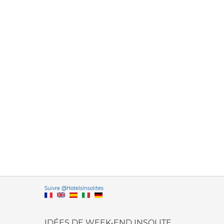
Versione it
Suivre @HotelsInsolites
English version
IDÉES DE WEEK-END INSOLITE