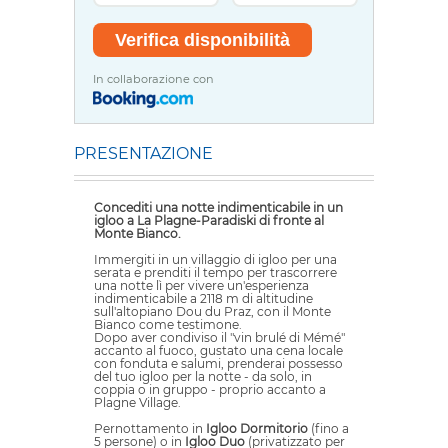
In collaborazione con
PRESENTAZIONE
Concediti una notte indimenticabile in un
igloo a La Plagne-Paradiski di fronte al
Monte Bianco.
Immergiti in un villaggio di igloo per una
serata e prenditi il tempo per trascorrere
una notte lì per vivere un'esperienza
indimenticabile a 2118 m di altitudine
sull'altopiano Dou du Praz, con il Monte
Bianco come testimone.
Dopo aver condiviso il "vin brulé di Mémé"
accanto al fuoco, gustato una cena locale
con fonduta e salumi, prenderai possesso
del tuo igloo per la notte - da solo, in
coppia o in gruppo - proprio accanto a
Plagne Village.
Pernottamento in
Igloo Dormitorio
(fino a
5 persone) o in
Igloo Duo
(privatizzato per