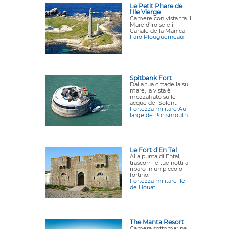
Le Petit Phare de
l'Ile Vierge
Camere con vista tra il
Mare d'Iroise e il
Canale della Manica
Faro Plouguerneau
Spitbank Fort
Dalla tua cittadella sul
mare, la vista è
mozzafiato sulle
acque del Solent.
Fortezza militare Au
large de Portsmouth
Le Fort d'En Tal
Alla punta di Ental,
trascorri le tue notti al
riparo in un piccolo
fortino.
Fortezza militare Ile
de Houat
The Manta Resort
Camera sottomarina