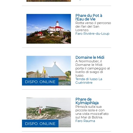
Phare du Pot à
l'Eau de Vie
Rotta verso il percorso
dei fari del San
Lorenzo.
Faro Rivière-du-Loup
Domaine le Midi
A Noirmoutier, il
Domaine le Midi
porta il campeggio al
livello di svago di
lusso.
Tenda di lusso La
DISPO. ONLINE
Guérinière
Phare de
Kylmäpihlaja
Perso/a sulla sua
piccola isola e con
una vista mozzafiato
sul Mar di Botnia.
Faro Rauma
DISPO. ONLINE