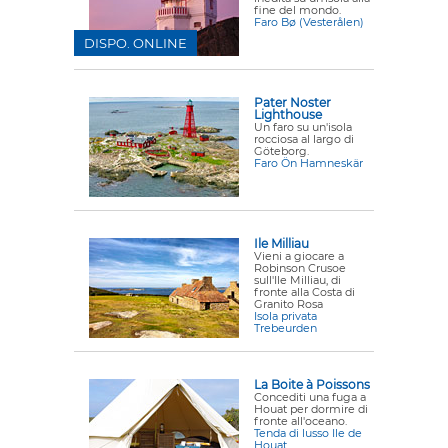
fine del mondo.
Faro Bø (Vesterålen)
DISPO. ONLINE
Pater Noster
Lighthouse
Un faro su un'isola
rocciosa al largo di
Göteborg.
Faro Ön Hamneskär
Ile Milliau
Vieni a giocare a
Robinson Crusoe
sull'Ile Milliau, di
fronte alla Costa di
Granito Rosa
Isola privata
Trebeurden
La Boite à Poissons
Concediti una fuga a
Houat per dormire di
fronte all'oceano.
Tenda di lusso Ile de
Houat