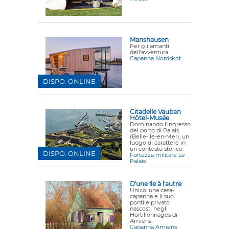
Manshausen
Per gli amanti
dell'avventura
Capanna Nordskot
DISPO. ONLINE
Citadelle Vauban
Hôtel-Musée
Dominando l'ingresso
del porto di Palais
(Belle-Ile-en-Mer), un
luogo di carattere in
un contesto storico.
DISPO. ONLINE
Fortezza militare Le
Palais
D'une île à l'autre
Unico: una casa-
capanna e il suo
pontile privato
nascosti negli
Hortillonnages di
Amiens.
Capanna Amiens