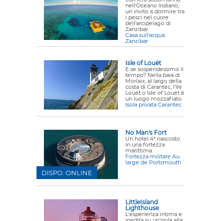
nell'Oceano Indiano,
un invito a dormire tra
i pesci nel cuore
dell'arcipelago di
Zanzibar.
Casa sull'acqua
Zanzibar
Isle of Louët
E se sospendessimo il
tempo? Nella baia di
Morlaix, al largo della
costa di Carantec, l'Ile
Louët o Isle of Louët è
un luogo mozzafiato.
Isola privata Carantec
No Man's Fort
Un hotel 4* nascosto
in una fortezza
marittima.
Fortezza militare Au
large de Portsmouth
DISPO. ONLINE
LittleIsland
Lighthouse
L'esperienza intima e
inedita su un'isola alla