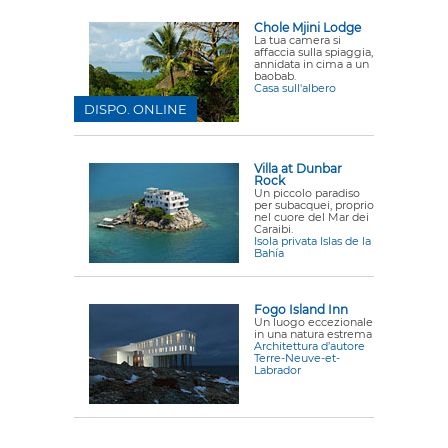
Chole Mjini Lodge
La tua camera si
affaccia sulla spiaggia,
annidata in cima a un
baobab.
Casa sull'albero
DISPO. ONLINE
Villa at Dunbar
Rock
Un piccolo paradiso
per subacquei, proprio
nel cuore del Mar dei
Caraibi.
Isola privata Islas de la
Bahía
Fogo Island Inn
Un luogo eccezionale
in una natura estrema
Architettura d’autore
Terre-Neuve-et-
Labrador