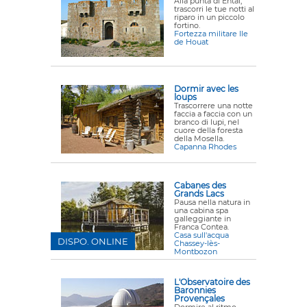
Alla punta di Ental,
trascorri le tue notti al
riparo in un piccolo
fortino.
Fortezza militare Ile
de Houat
Dormir avec les
loups
Trascorrere una notte
faccia a faccia con un
branco di lupi, nel
cuore della foresta
della Mosella.
Capanna Rhodes
Cabanes des
Grands Lacs
Pausa nella natura in
una cabina spa
galleggiante in
Franca Contea.
Casa sull'acqua
DISPO. ONLINE
Chassey-lès-
Montbozon
L'Observatoire des
Baronnies
Provençales