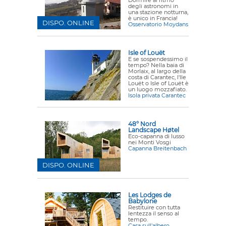
Dormire al ritmo
degli astronomi in
una stazione notturna,
è unico in Francia!
DISPO. ONLINE
Osservatorio Moydans
Isle of Louët
E se sospendessimo il
tempo? Nella baia di
Morlaix, al largo della
costa di Carantec, l'Ile
Louët o Isle of Louët è
un luogo mozzafiato.
Isola privata Carantec
48° Nord
Landscape Høtel
Eco-capanna di lusso
nei Monti Vosgi
Capanna Breitenbach
DISPO. ONLINE
Les Lodges de
Babylone
Restituire con tutta
lentezza il senso al
tempo.
Casa sull'albero