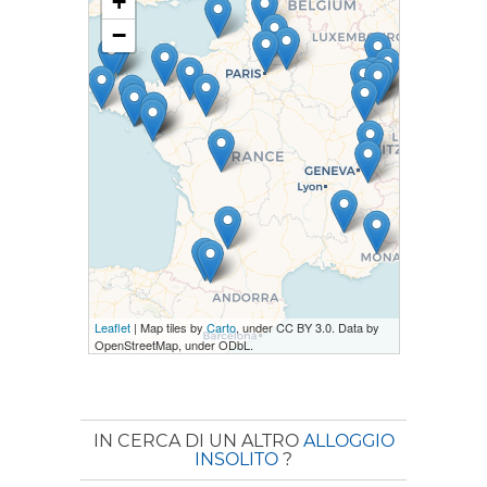
+
−
Leaflet
| Map tiles by
Carto
, under CC BY 3.0. Data by
OpenStreetMap, under ODbL.
IN CERCA DI UN ALTRO
ALLOGGIO
INSOLITO
?