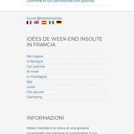
Dormire in un carrozzone con piscina
Versione it
Suivre @HotelsInsolites
English version
IDÉES DE WEEK-END INSOLITE
IN FRANCIA
Per coppie
In famiglia
Con piscina
Al mare
In montagna
Spa
Lusso
Con jacuzzi
Glamping
INFORMAZIONI
Hotels Insolites è la storia di una giovane
innamorata che sognava di sorprendere il suo