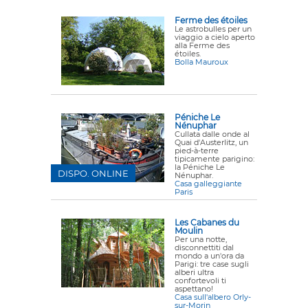
Ferme des étoiles
Le astrobulles per un
viaggio a cielo aperto
alla Ferme des
étoiles.
Bolla Mauroux
Péniche Le
Nénuphar
Cullata dalle onde al
Quai d'Austerlitz, un
pied-à-terre
tipicamente parigino:
la Péniche Le
DISPO. ONLINE
Nénuphar.
Casa galleggiante
Paris
Les Cabanes du
Moulin
Per una notte,
disconnettiti dal
mondo a un'ora da
Parigi: tre case sugli
alberi ultra
confortevoli ti
aspettano!
Casa sull'albero Orly-
sur-Morin