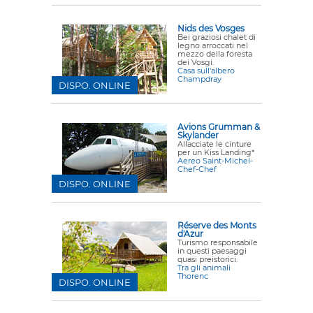
Nids des Vosges
Bei graziosi chalet di
legno arroccati nel
mezzo della foresta
dei Vosgi.
Casa sull'albero
Champdray
DISPO. ONLINE
Avions Grumman &
Skylander
Allacciate le cinture
per un Kiss Landing*
Aereo Saint-Michel-
Chef-Chef
DISPO. ONLINE
Réserve des Monts
d'Azur
Turismo responsabile
in questi paesaggi
quasi preistorici.
Tra gli animali
Thorenc
DISPO. ONLINE