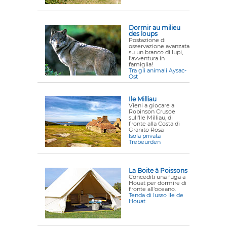
Dormir au milieu
des loups
Postazione di
osservazione avanzata
su un branco di lupi,
l'avventura in
famiglia!
Tra gli animali Aysac-
Ost
Ile Milliau
Vieni a giocare a
Robinson Crusoe
sull'Ile Milliau, di
fronte alla Costa di
Granito Rosa
Isola privata
Trebeurden
La Boite à Poissons
Concediti una fuga a
Houat per dormire di
fronte all'oceano.
Tenda di lusso Ile de
Houat