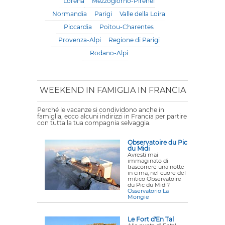
Lorena
Mezzogiorno-Pirenei
Normandia
Parigi
Valle della Loira
Piccardia
Poitou-Charentes
Provenza-Alpi
Regione di Parigi
Rodano-Alpi
WEEKEND IN FAMIGLIA IN FRANCIA
Perché le vacanze si condividono anche in
famiglia, ecco alcuni indirizzi in Francia per partire
con tutta la tua compagnia selvaggia.
Observatoire du Pic
du Midi
Avresti mai
immaginato di
trascorrere una notte
in cima, nel cuore del
mitico Observatoire
du Pic du Midi?
Osservatorio La
Mongie
Le Fort d'En Tal