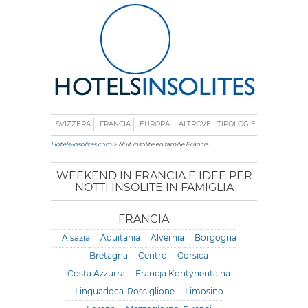
SVIZZERA
FRANCIA
EUROPA
ALTROVE
TIPOLOGIE
Hotels-insolites.com
> Nuit insolite en famille Francia
WEEKEND IN FRANCIA E IDEE PER
NOTTI INSOLITE IN FAMIGLIA
FRANCIA
Alsazia
Aquitania
Alvernia
Borgogna
Bretagna
Centro
Corsica
Costa Azzurra
Francja Kontynentalna
Linguadoca-Rossiglione
Limosino