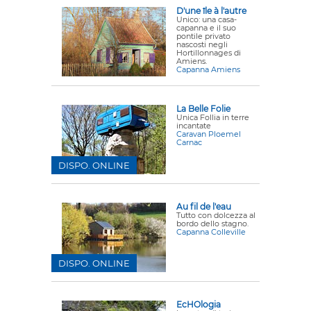
D'une île à l'autre
Unico: una casa-
capanna e il suo
pontile privato
nascosti negli
Hortillonnages di
Amiens.
Capanna Amiens
La Belle Folie
Unica Follia in terre
incantate
Caravan Ploemel
Carnac
DISPO. ONLINE
Au fil de l'eau
Tutto con dolcezza al
bordo dello stagno.
Capanna Colleville
DISPO. ONLINE
EcHOlogia