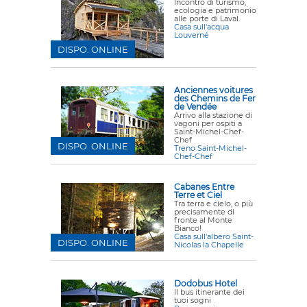
Incontro di turismo,
ecologia e patrimonio
alle porte di Laval.
Casa sull'acqua
Louverné
DISPO. ONLINE
Anciennes voitures
des Chemins de Fer
de Vendée
Arrivo alla stazione di
vagoni per ospiti a
Saint-Michel-Chef-
Chef
DISPO. ONLINE
Treno Saint-Michel-
Chef-Chef
Cabanes Entre
Terre et Ciel
Tra terra e cielo, o più
precisamente di
fronte al Monte
Bianco!
Casa sull'albero Saint-
DISPO. ONLINE
Nicolas la Chapelle
Dodobus Hotel
Il bus itinerante dei
tuoi sogni