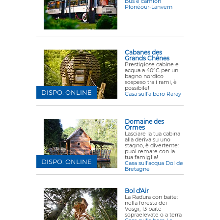
Bus e camion
Plonéour-Lanvern
Cabanes des
Grands Chênes
Prestigiose cabine e
acqua a 40°C per un
bagno nordico
sospeso tra i rami, è
possibile!
DISPO. ONLINE
Casa sull'albero Raray
Domaine des
Ormes
Lasciare la tua cabina
alla deriva su uno
stagno, è divertente:
puoi remare con la
tua famiglia!
DISPO. ONLINE
Casa sull'acqua Dol de
Bretagne
Bol d'Air
La Radura con baite:
nella foresta dei
Vosgi, 13 baite
sopraelevate o a terra