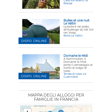
Casa sull'albero La
Bresse
Bulles et une nuit
Le Valtin
La bolla è nel prato
all'Auberge du Val Joli
nei Vosgi.
Bolla Le Valtin
DISPO. ONLINE
Domaine le Midi
A Noirmoutier, il
Domaine le Midi
porta il campeggio al
livello di svago di
lusso.
Tenda di lusso La
DISPO. ONLINE
Guérinière
MAPPA DEGLI ALLOGGI PER
FAMIGLIE IN FRANCIA