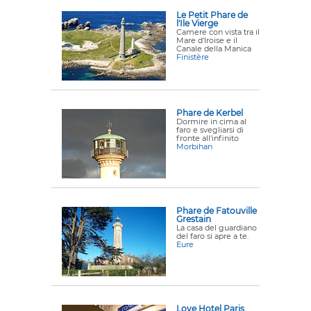
Le Petit Phare de
l'Ile Vierge
Camere con vista tra il
Mare d'Iroise e il
Canale della Manica
Finistère
Phare de Kerbel
Dormire in cima al
faro e svegliarsi di
fronte all'infinito
Morbihan
Phare de Fatouville
Grestain
La casa del guardiano
del faro si apre a te.
Eure
Love Hotel Paris