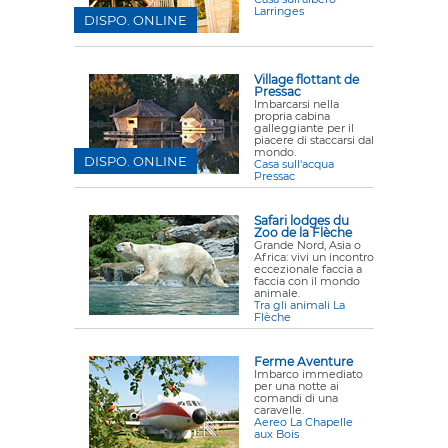
Larringes
DISPO. ONLINE
Village flottant de
Pressac
Imbarcarsi nella
propria cabina
galleggiante per il
piacere di staccarsi dal
mondo.
DISPO. ONLINE
Casa sull'acqua
Pressac
Safari lodges du
Zoo de la Flèche
Grande Nord, Asia o
Africa: vivi un incontro
eccezionale faccia a
faccia con il mondo
animale.
Tra gli animali La
Flèche
Ferme Aventure
Imbarco immediato
per una notte ai
comandi di una
caravelle.
Aereo La Chapelle
aux Bois