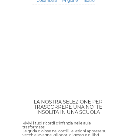
Colombaia
Prigione
Teatro
LA NOSTRA SELEZIONE PER
TRASCORRERE UNA NOTTE
INSOLITA IN UNA SCUOLA
Rivivi i tuoi ricordi d'infanzia nelle aule
trasformate!
Le grida gioiose nei cortili, le lezioni apprese su
vecchie lavagne, gli odori di gesso e di libri