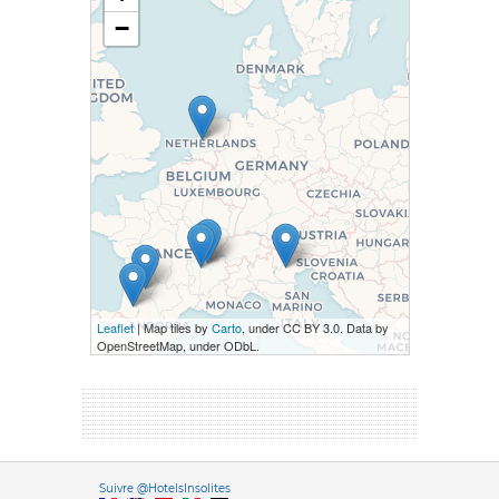
−
Leaflet
| Map tiles by
Carto
, under CC BY 3.0. Data by
OpenStreetMap, under ODbL.
Versione it
Suivre @HotelsInsolites
English version