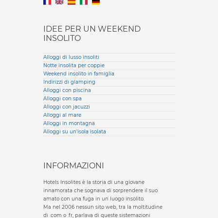
IDEE PER UN WEEKEND
INSOLITO
Alloggi di lusso insoliti
Notte insolita per coppie
Weekend insolito in famiglia
Indirizzi di glamping
Alloggi con piscina
Alloggi con spa
Alloggi con jacuzzi
Alloggi al mare
Alloggi in montagna
Alloggi su un'isola isolata
INFORMAZIONI
Hotels Insolites è la storia di una giovane
innamorata che sognava di sorprendere il suo
amato con una fuga in un luogo insolito.
Ma nel 2006 nessun sito web, tra la moltitudine
di .com o .fr, parlava di queste sistemazioni