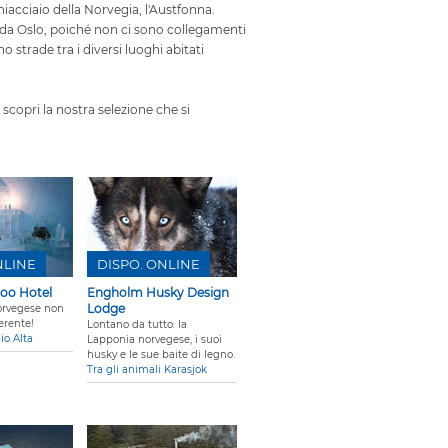
hiacciaio della Norvegia, l'Austfonna.
 da Oslo, poiché non ci sono collegamenti
o strade tra i diversi luoghi abitati
scopri la nostra selezione che si
NLINE
DISPO. ONLINE
loo Hotel
Engholm Husky Design
Lodge
orvegese non
ferente!
Lontano da tutto: la
io Alta
Lapponia norvegese, i suoi
husky e le sue baite di legno.
Tra gli animali Karasjok