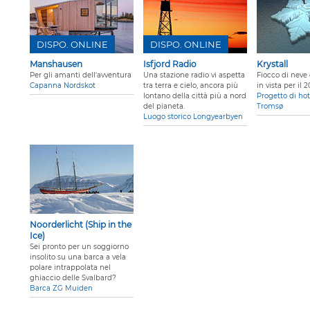
DISPO. ONLINE
DISPO. ONLINE
Manshausen
Isfjord Radio
Krystall
Per gli amanti dell'avventura
Una stazione radio vi aspetta
Fiocco di neve
Capanna Nordskot
tra terra e cielo, ancora più
in vista per il 
lontano della città più a nord
Progetto di hot
del pianeta.
Tromsø
Luogo storico Longyearbyen
Noorderlicht (Ship in the
Ice)
Sei pronto per un soggiorno
insolito su una barca a vela
polare intrappolata nel
ghiaccio delle Svalbard?
Barca ZG Muiden