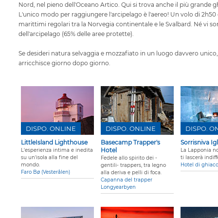
Nord, nel pieno dell'Oceano Artico. Qui si trova anche il più grande g
L'unico modo per raggiungere l'arcipelago è l'aereo! Un volo di 2h50
marittimi regolari tra la Norvegia continentale e le Svalbard. Né vi son
dell'arcipelago (65% delle aree protette).
Se desideri natura selvaggia e mozzafiato in un luogo davvero unico, 
arricchisce giorno dopo giorno.
DISPO. ONLINE
DISPO. ONLINE
DISPO. O
LittleIsland Lighthouse
Basecamp Trapper's
Sorrisniva Ig
Hotel
L'esperienza intima e inedita
La Lapponia n
su un'isola alla fine del
ti lascerà indif
Fedele allo spirito dei -
mondo.
Hotel di ghiacc
gentili- trappers, tra legno
Faro Bø (Vesterålen)
alla deriva e pelli di foca.
Capanna del trapper
Longyearbyen