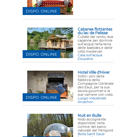
DISPO. ONLINE
Cabanes flottantes
du lac de Pelisse
Cullate dal vento, due
capanne per dormire
sull'acqua nella terra
delle bastides e delle
città medievali.
DISPO. ONLINE
Casa sull'acqua
Douzains
Hotel Ville d'Hiver
Sotto i pini della
fabbrica della
Compagnie Générale
des Eaux, per la sua
tavola gourmet e le
sue camere con vista.
DISPO. ONLINE
Luogo industriale
Arcachon
Nuit en Bulle
Nido accogliente
disponibile nella
cornice del parco
naturale del Périgord.
Bolla Saint Saud