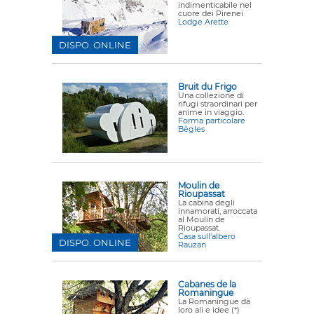
indimenticabile nel
cuore dei Pirenei
Lodge Arette
DISPO. ONLINE
Bruit du Frigo
Una collezione di
rifugi straordinari per
anime in viaggio.
Forma particolare
Bègles
Moulin de
Rioupassat
La cabina degli
innamorati, arroccata
al Moulin de
Rioupassat.
Casa sull'albero
DISPO. ONLINE
Rauzan
Cabanes de la
Romaningue
La Romaningue dà
loro ali e idee (*)