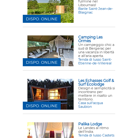
fulmine nel
Libournais!
Barile Saint-Jean-de-
Blaignac
DISPO. ONLINE
Camping Les
Ormes
Un campeggio chic a
sud di Bergerac per
una vacanza in libertà
e all'aria aperta.
Tenda di lusso Saint-
DISPO. ONLINE
Etienne-de-Villereal
Les Echasses Golf &
Surf Ecolodge
Design e semplicità si
incontrano per
mettere in risalto un
territorio.
Casa sull'acqua
DISPO. ONLINE
Saubion
Palika Lodge
Le Landes al ritmo
dell'India.
Tenda di lusso Castets