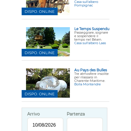
Casa sull'albero
Pompignac
DISPO. ONLINE
Le Temps Suspendu
Passeggiare, sognare
e sospendere il
tempo nel Béarn.
Casa sull'albero Laas
DISPO. ONLINE
Au Pays des Bulles
Tre atmosfere insolite
per rilassarsi in
Charente-Maritime.
Bolla Montendre
DISPO. ONLINE
Arrivo
Partenza