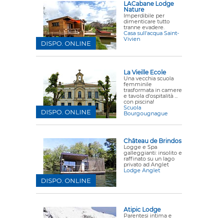
LACabane Lodge
Nature
Imperdibile per
dimenticare tutto
tranne evadere.
Casa sull'acqua Saint-
Vivien
DISPO. ONLINE
La Vieille Ecole
Una vecchia scuola
femminile
trasformata in camere
e tavola d'ospitalità ...
con piscina!
Scuola
DISPO. ONLINE
Bourgougnague
Château de Brindos
Logge e Spa
galleggianti: insolito e
raffinato su un lago
privato ad Anglet
Lodge Anglet
DISPO. ONLINE
Atipic Lodge
Parentesi intima e