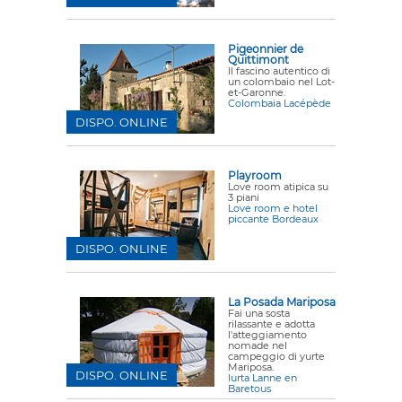
Pigeonnier de
Quittimont
Il fascino autentico di
un colombaio nel Lot-
et-Garonne.
Colombaia Lacépède
DISPO. ONLINE
Playroom
Love room atipica su
3 piani
Love room e hotel
piccante Bordeaux
DISPO. ONLINE
La Posada Mariposa
Fai una sosta
rilassante e adotta
l'atteggiamento
nomade nel
campeggio di yurte
Mariposa.
DISPO. ONLINE
Iurta Lanne en
Baretous