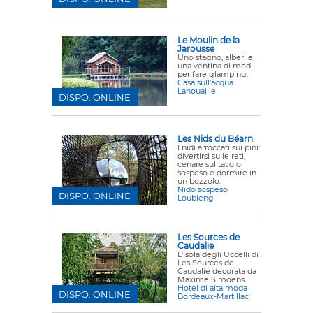
Le Moulin de la
Jarousse
Uno stagno, alberi e
una ventina di modi
per fare glamping.
Casa sull'acqua
Lanouaille
DISPO. ONLINE
Les Nids du Béarn
I nidi arroccati sui pini:
divertirsi sulle reti,
cenare sul tavolo
sospeso e dormire in
un bozzolo.
Nido sospeso
DISPO. ONLINE
Loubieng
Les Sources de
Caudalie
L'Isola degli Uccelli di
Les Sources de
Caudalie decorata da
Maxime Simoens
Hotel di alta moda
DISPO. ONLINE
Bordeaux-Martillac