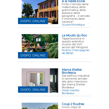
A la Vieille Ecole
Finito il tempo della
matematica, della
grammatica, della
poesia e della
geografia ... è arrivato
il momento delle
DISPO. ONLINE
vacanze!
Scuola Monségur
Le Moulin du Roc
Tappa bucolica in
questo autentico
mulino del XVII
secolo del Périgord.
Mulino Champagnac
de Bélair
DISPO. ONLINE
Mama Shelter
Bordeaux
Dal edificio industrial
in cemento armato
alle dolci intenzioni
del Mama Shelter
Bordeaux
DISPO. ONLINE
Hotel insolito
Bordeaux
Coup 2 foudres
Unico colpo di