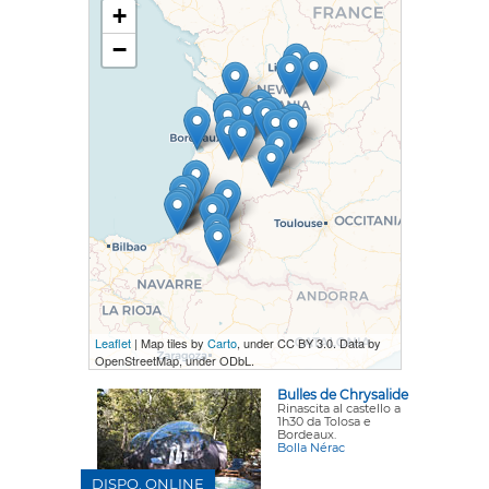
+
−
Leaflet
| Map tiles by
Carto
, under CC BY 3.0. Data by
OpenStreetMap, under ODbL.
Bulles de Chrysalide
Rinascita al castello a
1h30 da Tolosa e
Bordeaux.
Bolla Nérac
DISPO. ONLINE