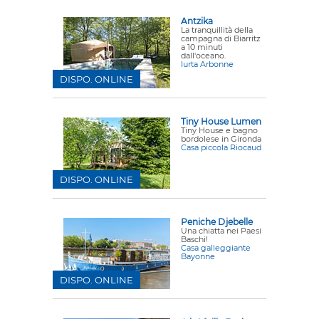
Antzika
La tranquillità della
campagna di Biarritz
a 10 minuti
dall'oceano.
Iurta Arbonne
DISPO. ONLINE
Tiny House Lumen
Tiny House e bagno
bordolese in Gironda
Casa piccola Riocaud
DISPO. ONLINE
Peniche Djebelle
Una chiatta nei Paesi
Baschi!
Casa galleggiante
Bayonne
DISPO. ONLINE