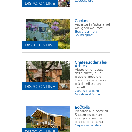
Lacoussière
DISPO. ONLINE
Cablanc
Vacanze in fattoria nel
Périgord Pourpre.
Bus e camion
Saussignac
DISPO. ONLINE
Châteaux dans les
Arbres
Viaggio nel paese
delle fiabe, in un
piccolo angolo di
Francia dove ci sono
più di mille e un
DISPO. ONLINE
castelli.
Casa sull'albero
Nojals-et-Clotte
EcÔtelia
Imbarco alle porte di
Sauternes per un
viaggio attraverso i
cinque continenti.
Capanna Le Nizan
DISPO. ONLINE