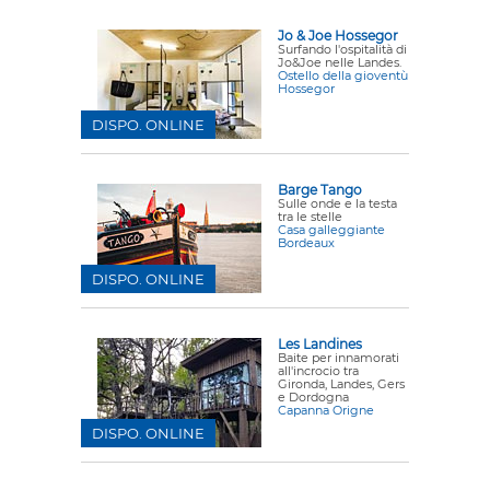
Jo & Joe Hossegor
Surfando l'ospitalità di
Jo&Joe nelle Landes.
Ostello della gioventù
Hossegor
DISPO. ONLINE
Barge Tango
Sulle onde e la testa
tra le stelle
Casa galleggiante
Bordeaux
DISPO. ONLINE
Les Landines
Baite per innamorati
all'incrocio tra
Gironda, Landes, Gers
e Dordogna
Capanna Origne
DISPO. ONLINE