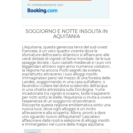
In collaborazione con
SOGGIORNO E NOTTE INSOLITA IN
AQUITANIA
L'Aquitania, questa generosa terra del sud-ovest
francese, è un vero quadro vivente dove le
sfumature dell'oceano Atlantico si affiancano alle
verdi distese di vigneti di fama mondiale. Se le sue
spiagge dorate, i suoi castelli medievali e i suoi vini
leggendari attirano ogni anno numerosi visitatori,
la regione ha ancora molti segreti da svelare,
soprattutto attraverso i suoi alloggi insoliti.
Immaginatevi persi nel mezzo di una foresta delle
Landes, soggiornando in una casa sull'albero, o
facendovi cullare dal dolce sciabordio dell'acqua
in una chiatta attrezzata sulla Dordogna. Yurte
incastonate tra vigneti e oceano, bolle trasparenti
per notti sotto le stelle, l'Aquitania vi invita a vivere
l'esperienza di un soggiorno straordinario.
Riscoprite questa regione emblematica sotto una
nuova luce, dove ogni alloggio è un invito
all'evasione e alla scoperta. Allora, pronti a dare
uno sguardo nuovo all'Aquitania? Lasciatevi
affascinare dalla nostra selezione di alloggi insoliti
e immergetevi nel cuore della magia aquitana.