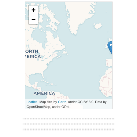
+
−
Leaflet
| Map tiles by
Carto
, under CC BY 3.0. Data by
OpenStreetMap, under ODbL.