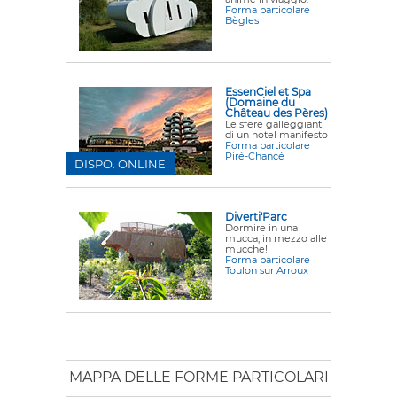
Forma particolare
Bègles
EssenCiel et Spa
(Domaine du
Château des Pères)
Le sfere galleggianti
di un hotel manifesto
Forma particolare
Piré-Chancé
DISPO. ONLINE
Diverti'Parc
Dormire in una
mucca, in mezzo alle
mucche!
Forma particolare
Toulon sur Arroux
MAPPA DELLE FORME PARTICOLARI