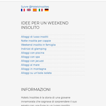
Versione it
Suivre @HotelsInsolites
English version
IDEE PER UN WEEKEND
INSOLITO
Alloggi di lusso insoliti
Notte insolita per coppie
Weekend insolito in famiglia
Indirizzi di glamping
Alloggi con piscina
Alloggi con spa
Alloggi con jacuzzi
Alloggi al mare
Alloggi in montagna
Alloggi su un'isola isolata
INFORMAZIONI
Hotels Insolites è la storia di una giovane
innamorata che sognava di sorprendere il suo
amato con una fuga in un luogo insolito.