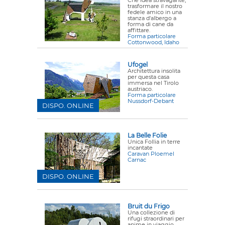
Che idea stravagante,
trasformare il nostro
fedele amico in una
stanza d'albergo a
forma di cane da
affittare.
Forma particolare
Cottonwood, Idaho
Ufogel
Architettura insolita
per questa casa
immersa nel Tirolo
austriaco.
Forma particolare
Nussdorf-Debant
DISPO. ONLINE
La Belle Folie
Unica Follia in terre
incantate
Caravan Ploemel
Carnac
DISPO. ONLINE
Bruit du Frigo
Una collezione di
rifugi straordinari per
anime in viaggio.