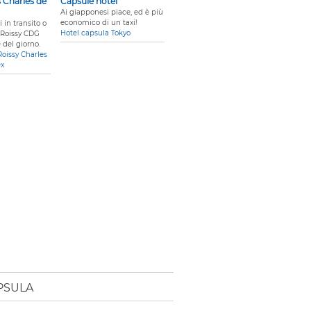
s Charles de
Capsule hotel
Ai giapponesi piace, ed è più
economico di un taxi!
i in transito o
Hotel capsula Tokyo
 Roissy CDG
 del giorno.
Roissy Charles
ex
PSULA