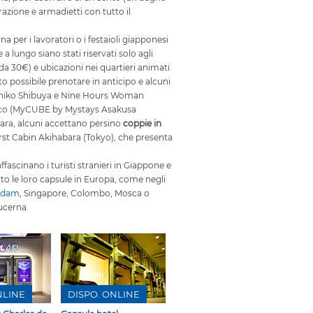
azione e armadietti con tutto il
 per i lavoratori o i festaioli giapponesi
 lungo siano stati riservati solo agli
a 30€) e ubicazioni nei quartieri animati
ato possibile prenotare in anticipo e alcuni
shiko Shibuya e Nine Hours Woman
ico (MyCUBE by Mystays Asakusa
ara, alcuni accettano persino
coppie in
First Cabin Akihabara (Tokyo), che presenta
ascinano i turisti stranieri in Giappone e
erto le loro capsule in Europa, come negli
rdam
, Singapore, Colombo, Mosca o
ucerna.
NLINE
DISPO. ONLINE