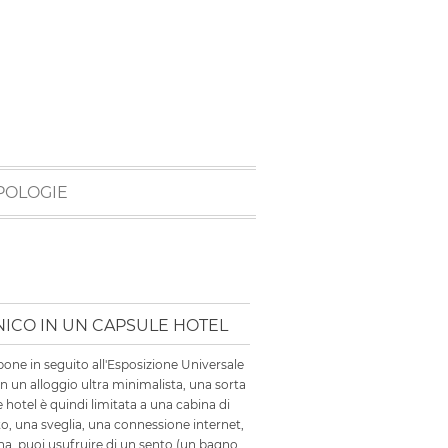
POLOGIE
ICO IN UN CAPSULE HOTEL
ppone in seguito all'Esposizione Universale
 in un alloggio ultra minimalista, una sorta
 hotel è quindi limitata a una cabina di
to, una sveglia, una connessione internet,
bina, puoi usufruire di un sento (un bagno