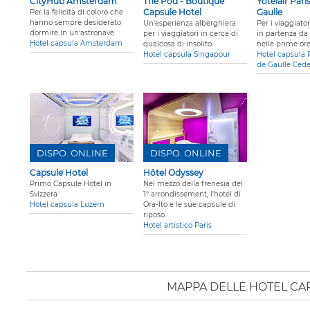
CityHub Amsterdam
The Pod - Boutique
Yotelair Pari
Capsule Hotel
Gaulle
Per la felicità di coloro che
hanno sempre desiderato
Un'esperienza alberghiera
Per i viaggiator
dormire in un'astronave.
per i viaggiatori in cerca di
in partenza da
Hotel capsula Amsterdam
qualcosa di insolito.
nelle prime ore
Hotel capsula Singapour
Hotel capsula 
de Gaulle Ced
DISPO. ONLINE
DISPO. ONLINE
Capsule Hotel
Hôtel Odyssey
Primo Capsule Hotel in
Nel mezzo della frenesia del
Svizzera
1° arrondissement, l'hotel di
Hotel capsula Luzern
Ora-Ito e le sue capsule di
riposo.
Hotel artistico Paris
MAPPA DELLE HOTEL CA