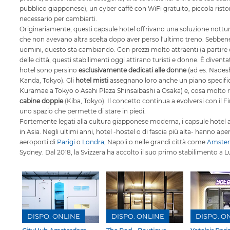
pubblico giapponese), un cyber caffè con WiFi gratuito, piccola ristor
necessario per cambiarti.
Originariamente, questi capsule hotel offrivano una soluzione notturna
che non avevano altra scelta dopo aver perso l'ultimo treno. Sebbene a
uomini, questo sta cambiando. Con prezzi molto attraenti (a partire d
delle città, questi stabilimenti oggi attirano turisti e donne. È divent
hotel sono persino
esclusivamente dedicati alle donne
(ad es. Nade
Kanda, Tokyo). Gli
hotel misti
assegnano loro anche un piano specif
Kuramae a Tokyo o Asahi Plaza Shinsaibashi a Osaka) e, cosa molto r
cabine doppie
(Kiba, Tokyo). Il concetto continua a evolversi con il 
uno spazio che permette di stare in piedi.
Fortemente legati alla cultura giapponese moderna, i capsule hotel aff
in Asia. Negli ultimi anni, hotel -hostel o di fascia più alta- hanno ap
aeroporti di
Parigi
o
Londra
, Napoli o nelle grandi città come
Amste
Sydney. Dal 2018, la Svizzera ha accolto il suo primo stabilimento a L
DISPO. ONLINE
DISPO. ONLINE
DISPO. O