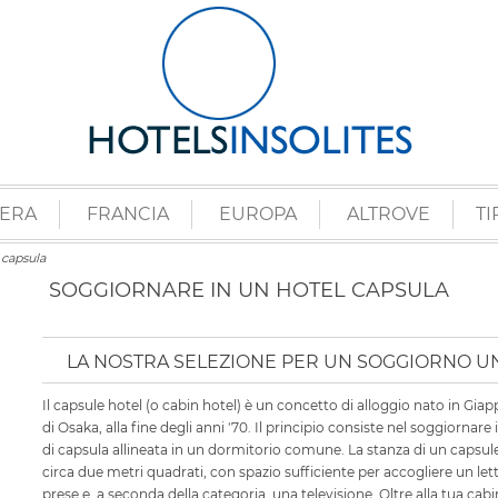
ZERA
FRANCIA
EUROPA
ALTROVE
TI
 capsula
SOGGIORNARE IN UN HOTEL CAPSULA
LA NOSTRA SELEZIONE PER UN SOGGIORNO UN
Il capsule hotel (o cabin hotel) è un concetto di alloggio nato in Gia
di Osaka, alla fine degli anni '70. Il principio consiste nel soggiornare
di capsula allineata in un dormitorio comune. La stanza di un capsule
circa due metri quadrati, con spazio sufficiente per accogliere un let
prese e, a seconda della categoria, una televisione. Oltre alla tua ca