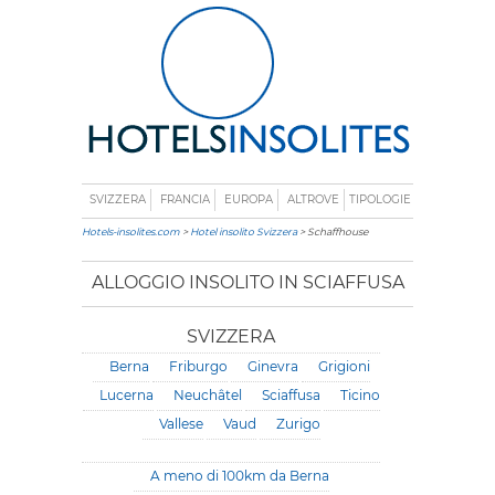
SVIZZERA
FRANCIA
EUROPA
ALTROVE
TIPOLOGIE
Hotels-insolites.com
>
Hotel insolito Svizzera
> Schaffhouse
ALLOGGIO INSOLITO IN SCIAFFUSA
SVIZZERA
Berna
Friburgo
Ginevra
Grigioni
Lucerna
Neuchâtel
Sciaffusa
Ticino
Vallese
Vaud
Zurigo
A meno di 100km da Berna