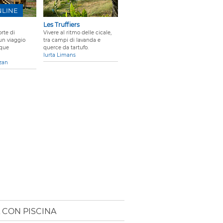
NLINE
Les Truffiers
rte di
Vivere al ritmo delle cicale,
un viaggio
tra campi di lavanda e
nque
querce da tartufo.
Iurta Limans
zan
 CON PISCINA