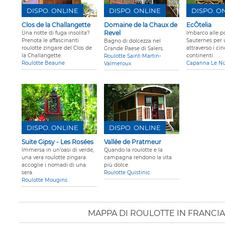
DISPO. ONLINE
DISPO. ONLINE
DISPO. O
Clos de la Challangette
Domaine de la Chaux de
EcÔtelia
Revel
Una notte di fuga insolita?
Imbarco alle po
Prenota le affascinanti
Sauternes per 
Bagno di dolcezza nel
roulotte zingare del Clos de
attraverso i ci
Grande Paese di Salers.
la Challangette.
continenti.
Roulotte Saint-Martin-
Roulotte Beaune
Capanna Le Ni
Valmeroux
DISPO. ONLINE
DISPO. ONLINE
Suite Gipsy - Les Rosées
Vallée de Pratmeur
Immersa in un'oasi di verde,
Quando la roulotte e la
una vera roulotte zingara
campagna rendono la vita
accoglie i nomadi di una
più dolce.
sera.
Roulotte Quistinic
Roulotte Mougins
MAPPA DI ROULOTTE IN FRANCIA