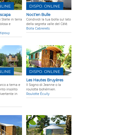
NLINE
DISPO. ONLINE
scapa
Noct'en Bulle
Stelle in terra
Condividi la tua bolla sul lato
olosa e
della segreta valle del Célé.
Bolla Cabrerets
stipouy
NLINE
DISPO. ONLINE
Les Hautes Bruyères
rco a tema e
Il Sogno di Jeanne o la
to insolito
roulotte bohémien.
ivertente in
Roulotte Écully