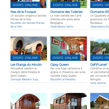
DISPO. ONLINE
DISPO. ONLINE
DISPO. O
Mas de la Fouque
Domaine des Tuileries
Domaine d'E
Un boudoir zingaro a Saintes
Le notti stellate del Carré
Un Quadrato di 
Maries de la Mer.
d'étoiles alle porte della
guascone, tra T
Roulotte Les Saintes Maries
Borgogna.
Bordeaux.
de la Mer
Osservatorio Salins
Osservatorio E
DISPO. ONLINE
DISPO. ONLINE
DISPO. O
Les Etangs du Moulin
Gipsy Queen
DéfiPLanet'
Atmosfera western ai
Per una fuga romantica e
Combina un pa
margini della Foresta di
gitana in Provenza, sali sulla
un pernottamen
Saint Gobain.
roulotte Gipsy Queen.
per un'uscita d
Carrozza Western Suzy
Roulotte Le Paradou
famiglia.
Iurta Dienné