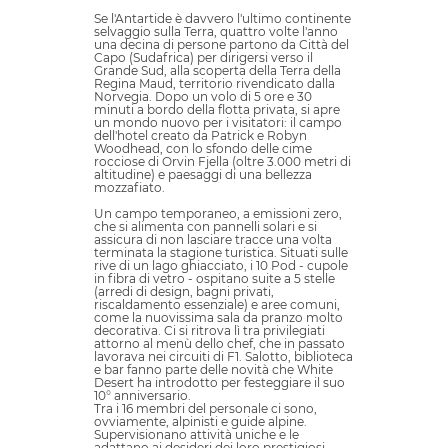
Se l'Antartide è davvero l'ultimo continente
selvaggio sulla Terra, quattro volte l'anno
una decina di persone partono da Città del
Capo (Sudafrica) per dirigersi verso il
Grande Sud, alla scoperta della Terra della
Regina Maud, territorio rivendicato dalla
Norvegia. Dopo un volo di 5 ore e 30
minuti a bordo della flotta privata, si apre
un mondo nuovo per i visitatori: il campo
dell'hotel creato da Patrick e Robyn
Woodhead, con lo sfondo delle cime
rocciose di Orvin Fjella (oltre 3.000 metri di
altitudine) e paesaggi di una bellezza
mozzafiato.
Un campo temporaneo, a emissioni zero,
che si alimenta con pannelli solari e si
assicura di non lasciare tracce una volta
terminata la stagione turistica. Situati sulle
rive di un lago ghiacciato, i 10 Pod - cupole
in fibra di vetro - ospitano suite a 5 stelle
(arredi di design, bagni privati,
riscaldamento essenziale) e aree comuni,
come la nuovissima sala da pranzo molto
decorativa. Ci si ritrova lì tra privilegiati
attorno al menù dello chef, che in passato
lavorava nei circuiti di F1. Salotto, biblioteca
e bar fanno parte delle novità che White
Desert ha introdotto per festeggiare il suo
10° anniversario.
Tra i 16 membri del personale ci sono,
ovviamente, alpinisti e guide alpine.
Supervisionano attività uniche e le
adattano ai desideri dei loro prestigiosi