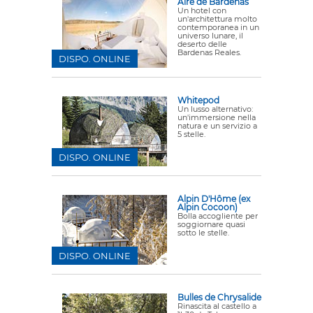
Aire de Bardenas
Un hotel con
un'architettura molto
contemporanea in un
universo lunare, il
deserto delle
Bardenas Reales.
DISPO. ONLINE
Whitepod
Un lusso alternativo:
un'immersione nella
natura e un servizio a
5 stelle.
DISPO. ONLINE
Alpin D'Hôme (ex
Alpin Cocoon)
Bolla accogliente per
soggiornare quasi
sotto le stelle.
DISPO. ONLINE
Bulles de Chrysalide
Rinascita al castello a