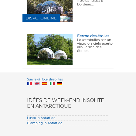
1h30 da Tolosa e
Bordeaux.
DISPO. ONLINE
Ferme des étoiles
Le astrobulles per un
viaggio a cielo aperto
alla Ferme des
étoiles.
Versione it
Suivre @HotelsInsolites
English version
IDÉES DE WEEK-END INSOLITE
EN ANTARCTIQUE
Lusso in Antartide
Glamping in Antartide