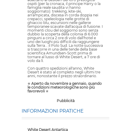
ospiti (per la cronaca, il principe Harry o la
famiglia reale saudita vi hanno
soggiornato): trekking, kite-ski,
arrampicata, discesa in corda doppia nei
crepacci, speleologia nelle grotte di
ghiaccio blu, escursioni nelle gallerie
temporanee scavate dall'acqua di fusione. I
momenti clou del soggiorno sono senza
dubbio la scoperta della colonia di 6.000
pinguini a circa 2 ore di volo dall'hotel e
uno dei luoghi più difficili da raggiungere
sulla Terra... il Polo Sud. La notte successiva
si trascorre in una delle tende della base
scientifica Amundsen-Scott prima di
tornare al lusso di White Desert, a 7 ore di
volo da lì.
Con quattro spedizioni all'anno, White
Desert è stato al completo negli ultimi tre
anni, nonostante il prezzo straordinario.
✯
Aperto da novembre a gennaio, quando
le condizioni meteorologiche sono più
favorevoli
✯
Pubblicità
INFORMAZIONI PRATICHE
White Desert Antartica