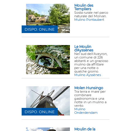
Moulin des
Templiers
Sosta rurale nel parco
naturale del Morvan.
Mulino Pontaubert
DISPO. ONLINE
Le Moulin
d'Ayssènes
Nel sud dell'Aveyron,
un comune di 226
abitanti e un grazioso
mulino da affittare
per una notte o
qualche giorno.
Mulino Ayssènes
Molen Hunsingo
Tra terra e mare per
combinare
gastronomia e una
notte in un mulino a
vento.
Mulino
DISPO. ONLINE
Onderdendam
Moulin de la