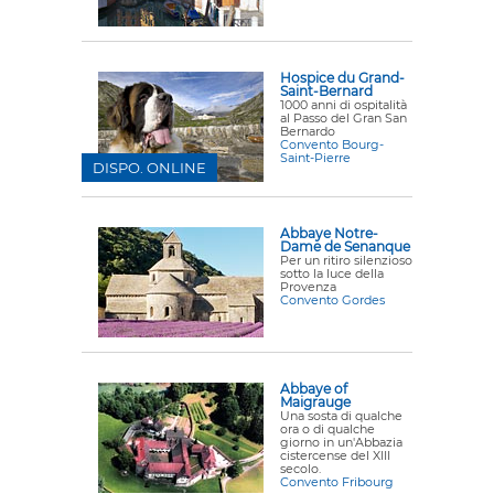
Hospice du Grand-
Saint-Bernard
1000 anni di ospitalità
al Passo del Gran San
Bernardo
Convento Bourg-
Saint-Pierre
DISPO. ONLINE
Abbaye Notre-
Dame de Senanque
Per un ritiro silenzioso
sotto la luce della
Provenza
Convento Gordes
Abbaye of
Maigrauge
Una sosta di qualche
ora o di qualche
giorno in un'Abbazia
cistercense del XIII
secolo.
Convento Fribourg