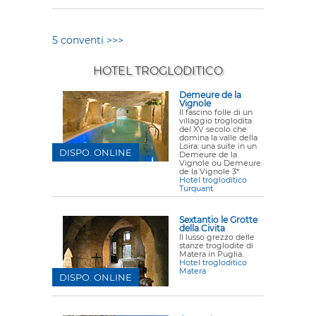
5 conventi >>>
HOTEL TROGLODITICO
Demeure de la
Vignole
Il fascino folle di un
villaggio troglodita
del XV secolo che
domina la valle della
Loira: una suite in un
DISPO. ONLINE
Demeure de la
Vignole ou Demeure
de la Vignole 3*
Hotel trogloditico
Turquant
Sextantio le Grotte
della Civita
Il lusso grezzo delle
stanze troglodite di
Matera in Puglia.
Hotel trogloditico
Matera
DISPO. ONLINE