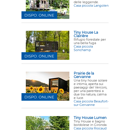
delle leggende.
Casa piccola Langolen
DISPO. ONLINE
Tiny House La
Clairière
Rifugio forestale per
una bella fuga
Casa piccola
Sonchamp
DISPO. ONLINE
Prairie de la
Gervanne
Una tiny house solare
e intima, aperta sui
paesaggi del Vercors,
per una parentesi a
due tra natura, calma
DISPO. ONLINE
e luce.
Casa piccola Beaufort-
sur-Gervanne
Tiny House Lumen
Tiny House e bagno
bordolese in Gironda
Casa piccola Riocaud