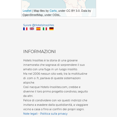
Leaflet
| Map tiles by
Carto
, under CC BY 3.0. Data by
OpenStreetMap, under ODbL.
Versione it
Suivre @HotelsInsolites
English version
INFORMAZIONI
Hotels Insolites è la storia di una giovane
innamorata che sognava di sorprendere il suo
amato con una fuga in un luogo insolito.
Ma nel 2006 nessun sito web, tra la moltitudine
di .com o .fr, parlava di queste sistemazioni
atipiche.
Così nacque Hotels-Insolites.com, crebbe e
divenne il loro primo progetto condiviso, seguito
da altri.
Felice di condividere con voi questi indirizzi che
invitano a evadere dalla quotidianità, a viaggiare
vicino a casa o fino ai confini dei propri sogni.
Note legali
-
Politica sulla privacy