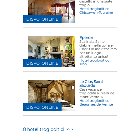
castello in una suite
troglo.
Hotel trogloditico
Chissay-en-Touraine
DISPO. ONLINE
Eperon
Scalinata Saint-
Gabriel nella Loira e
Cher. Un indirizzo raro
per un luogo
altrettanto unico!
Hotel trogloditico
DISPO. ONLINE
Trôo
Le Clos Saint
Saourde
Casa vacanze
troglodita ai piedi del
Mont Ventoux.
Hotel trogloditico
Beaumes de Venise
DISPO. ONLINE
8 hotel trogloditici >>>