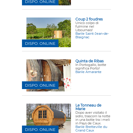
DISPO. ONLINE
Coup 2 foudres
Unico colpo di
fulmine nel
Libournais!
Barile Saint-Jean-de-
Blaignac
DISPO. ONLINE
Quinta de Ribas
In Portogallo, botte
significa Porto!
Barile Amarante
DISPO. ONLINE
Le Tonneau de
Marie
Dopo aver visitato il
sidro, trascorri la notte
in una botte tra i meli
in Pays de Caux.
Barile Bretteville du
DISPO. ONLINE
Grand Caux