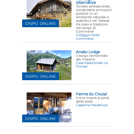
Alternative
Tornare all'essenziale,
condividere emozioni
positive in un
ambiente naturale e
autentico nel Vallese:
DISPO. ONLINE
tra lusso e tradizioni
nel borgo di
Commeire
Villaggio hotel
Commeire
Anako Lodge
Il borgo reinventato
dei mayens.
Casa tradizionale La
Forclaz
DISPO. ONLINE
Ferme du Chozal
Il mio mazot ai piedi
delle piste.
Capanna Hauteluce
DISPO. ONLINE