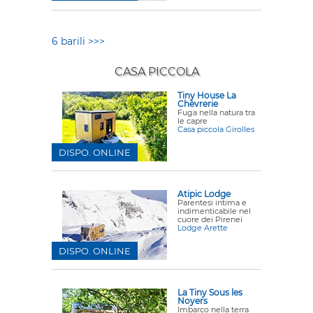
6 barili >>>
CASA PICCOLA
Tiny House La
Chèvrerie
Fuga nella natura tra
le capre
Casa piccola Girolles
DISPO. ONLINE
Atipic Lodge
Parentesi intima e
indimenticabile nel
cuore dei Pirenei
Lodge Arette
DISPO. ONLINE
La Tiny Sous les
Noyers
Imbarco nella terra