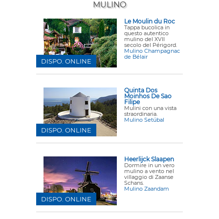
MULINO
Le Moulin du Roc
Tappa bucolica in
questo autentico
mulino del XVII
secolo del Périgord.
Mulino Champagnac
de Bélair
DISPO. ONLINE
Quinta Dos
Moinhos De Sao
Filipe
Mulini con una vista
straordinaria.
Mulino Setúbal
DISPO. ONLINE
Heerlijck Slaapen
Dormire in un vero
mulino a vento nel
villaggio di Zaanse
Schans.
Mulino Zaandam
DISPO. ONLINE