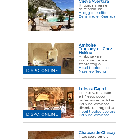
Cueva Aventura
Rifugio minerale in
terre andaluse
Alloggio insolito
Benamaurel, Granada
Amboise
Troglodyte - Chez
Hélène
Amboise vale
sicuramente una
stanza troglo!
Hotel trogloditico
DISPO. ONLINE
Nazelles-Négron
Le Mas d'Aigret
Per ritrovare la calma
e il fresco dopo
l'effervescenza di Les
Baux de Provence,
diventa un troglodita.
Hotel trogloditico Les
DISPO. ONLINE
Baux de Provence
Chateau de Chissay
Il tuo soggiorno al