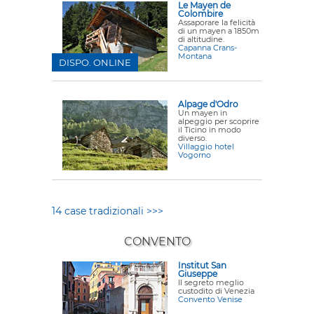
Le Mayen de
Colombire
Assaporare la felicità
di un mayen a 1850m
di altitudine.
Capanna Crans-
Montana
DISPO. ONLINE
Alpage d'Odro
Un mayen in
alpeggio per scoprire
il Ticino in modo
diverso.
Villaggio hotel
Vogorno
14 case tradizionali >>>
CONVENTO
Institut San
Giuseppe
Il segreto meglio
custodito di Venezia
Convento Venise