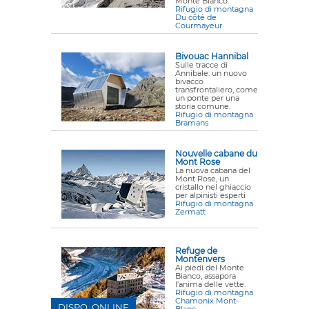
Monte Bianco.
Rifugio di montagna
Du côté de
Courmayeur
Bivouac Hannibal
Sulle tracce di
Annibale: un nuovo
bivacco
transfrontaliero, come
un ponte per una
storia comune.
Rifugio di montagna
Bramans
Nouvelle cabane du
Mont Rose
La nuova cabana del
Mont Rose, un
cristallo nel ghiaccio
per alpinisti esperti
Rifugio di montagna
Zermatt
Refuge de
Montenvers
Ai piedi del Monte
Bianco, assapora
l'anima delle vette.
Rifugio di montagna
Chamonix Mont-
DISPO. ONLINE
Blanc