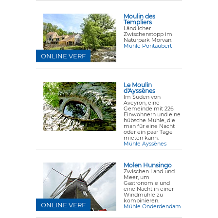
Moulin des
Templiers
Ländlicher
Zwischenstopp im
Naturpark Morvan.
Mühle Pontaubert
ONLINE VERF
Le Moulin
d'Ayssènes
Im Süden von
Aveyron, eine
Gemeinde mit 226
Einwohnern und eine
hübsche Mühle, die
man für eine Nacht
oder ein paar Tage
mieten kann.
Mühle Ayssènes
Molen Hunsingo
Zwischen Land und
Meer, um
Gastronomie und
eine Nacht in einer
Windmühle zu
kombinieren.
ONLINE VERF
Mühle Onderdendam