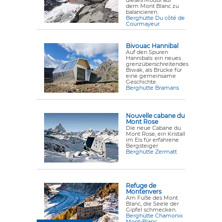
dieses Modul auf
dem Mont Blanc zu
balancieren.
Berghütte Du côté de
Courmayeur
Bivouac Hannibal
Auf den Spuren
Hannibals: ein neues
grenzüberschreitendes
Biwak, als Brücke für
eine gemeinsame
Geschichte.
Berghütte Bramans
Nouvelle cabane du
Mont Rose
Die neue Cabane du
Mont Rose, ein Kristall
im Eis für erfahrene
Bergsteiger
Berghütte Zermatt
Refuge de
Montenvers
Am Fuße des Mont
Blanc, die Seele der
Gipfel schmecken.
Berghütte Chamonix
Mont-Blanc