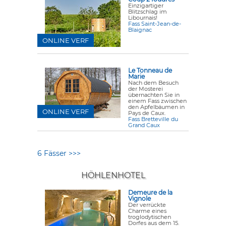
Einzigartiger
Blitzschlag im
Libournais!
Fass Saint-Jean-de-
Blaignac
ONLINE VERF
Le Tonneau de
Marie
Nach dem Besuch
der Mosterei
übernachten Sie in
einem Fass zwischen
den Apfelbäumen in
ONLINE VERF
Pays de Caux.
Fass Bretteville du
Grand Caux
6 Fässer >>>
HÖHLENHOTEL
Demeure de la
Vignole
Der verrückte
Charme eines
troglodytischen
Dorfes aus dem 15.