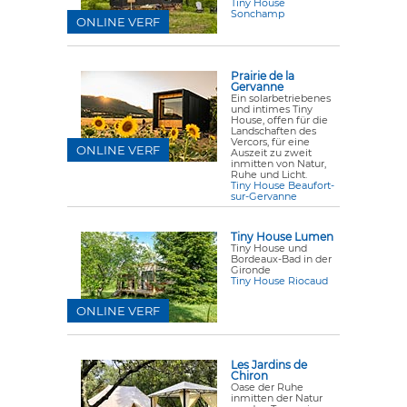
Tiny House
Sonchamp
ONLINE VERF
Prairie de la
Gervanne
Ein solarbetriebenes
und intimes Tiny
House, offen für die
Landschaften des
Vercors, für eine
ONLINE VERF
Auszeit zu zweit
inmitten von Natur,
Ruhe und Licht.
Tiny House Beaufort-
sur-Gervanne
Tiny House Lumen
Tiny House und
Bordeaux-Bad in der
Gironde
Tiny House Riocaud
ONLINE VERF
Les Jardins de
Chiron
Oase der Ruhe
inmitten der Natur