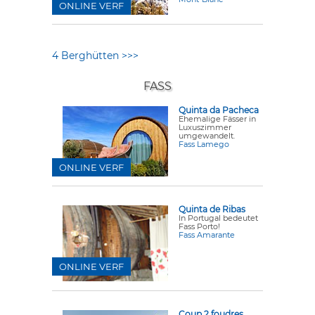
ONLINE VERF
4 Berghütten >>>
FASS
Quinta da Pacheca
Ehemalige Fässer in
Luxuszimmer
umgewandelt.
Fass Lamego
ONLINE VERF
Quinta de Ribas
In Portugal bedeutet
Fass Porto!
Fass Amarante
ONLINE VERF
Coup 2 foudres