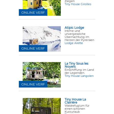
Ziegen
Tiny House Girolles
ONLINE VERF
Atipic Lodge
Intime und
unvergessliche
Übernachtung im
Herzen der Pyrenäen
Lodge Arette
ONLINE VERF
La Tiny Sous les
Noyers
Einschiffung im Land
der Legenden.
Tiny House Langolen
ONLINE VERF
Tiny House La
Clairière
Waldrefugium für
einen schönen
Kurzurlaub