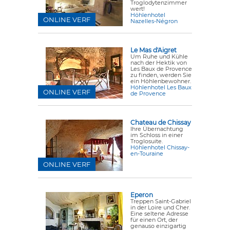
Troglodytenzimmer
wert!
Höhlenhotel
ONLINE VERF
Nazelles-Négron
Le Mas d'Aigret
Um Ruhe und Kühle
nach der Hektik von
Les Baux de Provence
zu finden, werden Sie
ein Höhlenbewohner.
Höhlenhotel Les Baux
ONLINE VERF
de Provence
Chateau de Chissay
Ihre Übernachtung
im Schloss in einer
Troglosuite.
Höhlenhotel Chissay-
en-Touraine
ONLINE VERF
Eperon
Treppen Saint-Gabriel
in der Loire und Cher.
Eine seltene Adresse
für einen Ort, der
genauso einzigartig