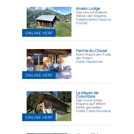
Anako Lodge
Das neu erfundene
Weiler der Mayens.
Traditionelles Haus La
Forclaz
ONLINE VERF
Ferme du Chozal
Mein Mazot am Fuße
der Pisten.
Hütte Hauteluce
ONLINE VERF
Le Mayen de
Colombire
Das Glück eines
Mayens auf 1850m
Höhe genießen.
Hütte Crans-Montana
ONLINE VERF