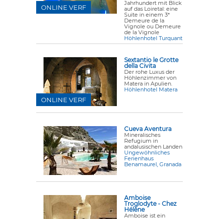
Jahrhundert mit Blick
ONLINE VERF
auf das Loiretal: eine
Suite in einem 3*
Demeure de la
Vignole ou Demeure
de la Vignole
Höhlenhotel Turquant
Sextantio le Grotte
della Civita
Der rohe Luxus der
Höhlenzimmer von
Matera in Apulien.
Höhlenhotel Matera
ONLINE VERF
Cueva Aventura
Mineralisches
Refugium in
andalusischen Landen
Ungewöhnliches
Ferienhaus
Benamaurel, Granada
Amboise
Troglodyte - Chez
Hélène
Amboise ist ein