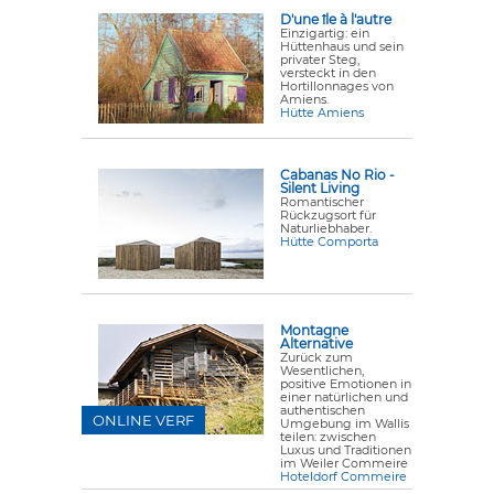
D'une île à l'autre
Einzigartig: ein
Hüttenhaus und sein
privater Steg,
versteckt in den
Hortillonnages von
Amiens.
Hütte Amiens
Cabanas No Rio -
Silent Living
Romantischer
Rückzugsort für
Naturliebhaber.
Hütte Comporta
Montagne
Alternative
Zurück zum
Wesentlichen,
positive Emotionen in
einer natürlichen und
authentischen
ONLINE VERF
Umgebung im Wallis
teilen: zwischen
Luxus und Traditionen
im Weiler Commeire
Hoteldorf Commeire