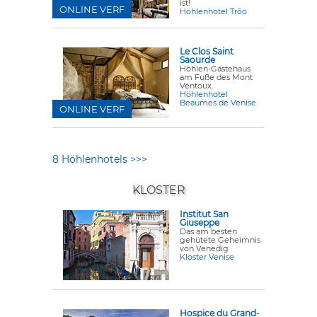
ist!
ONLINE VERF
Höhlenhotel Trôo
Le Clos Saint
Saourde
Höhlen-Gästehaus
am Fuße des Mont
Ventoux.
Höhlenhotel
Beaumes de Venise
ONLINE VERF
8 Höhlenhotels >>>
KLOSTER
Institut San
Giuseppe
Das am besten
gehütete Geheimnis
von Venedig
Kloster Venise
Hospice du Grand-