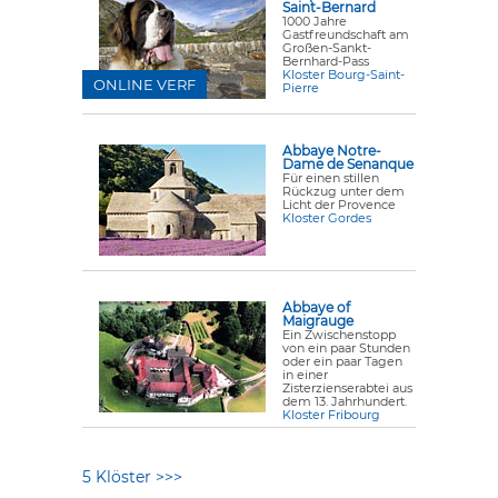
Saint-Bernard
1000 Jahre
Gastfreundschaft am
Großen-Sankt-
Bernhard-Pass
Kloster Bourg-Saint-
ONLINE VERF
Pierre
Abbaye Notre-
Dame de Senanque
Für einen stillen
Rückzug unter dem
Licht der Provence
Kloster Gordes
Abbaye of
Maigrauge
Ein Zwischenstopp
von ein paar Stunden
oder ein paar Tagen
in einer
Zisterzienserabtei aus
dem 13. Jahrhundert.
Kloster Fribourg
5 Klöster >>>