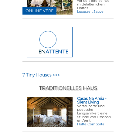
vor den Toren eines
mittelalterlichen
Dorfes
ONLINE VERF
Luxuszelt Sauve
7 Tiny Houses >>>
TRADITIONELLES HAUS
Casas Na Areia -
Silent Living
Verzauberte und
poetische
Langsamkeit, eine
Stunde von Lissabon
entfernt.
Hütte Comporta