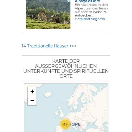
Alpage d'Odro
Ein Maiensäss in den
Alpen, um das Tessin
auf andere Weise zu
entdecken.
Hoteldorf Vogorno
14 Traditionelle Häuser >>>
KARTE DER
AUSSERGEWÖHNLICHEN U
NTERKÜNFTE UND SPIRITUELLEN O
RTE
+
−
47