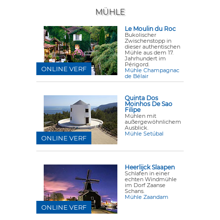
MÜHLE
Le Moulin du Roc
Bukolischer
Zwischenstopp in
dieser authentischen
Mühle aus dem 17.
Jahrhundert im
Périgord.
ONLINE VERF
Mühle Champagnac
de Bélair
Quinta Dos
Moinhos De Sao
Filipe
Mühlen mit
außergewöhnlichem
Ausblick.
Mühle Setúbal
ONLINE VERF
Heerlijck Slaapen
Schlafen in einer
echten Windmühle
im Dorf Zaanse
Schans.
Mühle Zaandam
ONLINE VERF