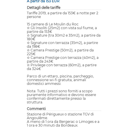
A partir da 153 EUR
Dettagli delle tariffe
Tariffe 2019, a partire da 153€ a notte per 2
persone
15 camere di Le Moulin du Roc
✫ Gli Insoliti (25m2) con vista sul fiume, a
partire da 153€
✫ Signature (tra 30m2 e 35m2), a partire da
180€
✫ Signature con terrazza (35m2), a partire
da 198€
✫ Camera Prestige (50m2), a partire da
225€
✫ Camera Prestige con terrazza (40m2), a
partire da 243€
✫ Privilege con terrazza (60m2), a partire
da 324€
Parco di un ettaro, piscina, parcheggio,
connessione wi-fi gratuita, animali
domestici ammessi.
Nota: Tutti i prezzi sono forniti a scopo
puramente informativo e devono essere
confermati direttamente presso la
struttura.
Commenti
Stazione di Périgueux o stazione TGV di
Angoulême.
A meno di 1 ora da Bergerac o Limoges e a
1 ora e 30 minuti da Bordeaux.