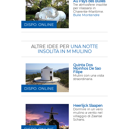
Au Pays des Bulles
Tre atmosfere insolite
per rilassarsi in
Charente-Maritime.
Bulle Montendre
DISPO. ONLINE
ALTRE IDEE PER
UNA NOTTE
INSOLITA IN M MULINO
Quinta Dos
Moinhos De Sao
Filipe
Mulini con una vista
straordinaria.
DISPO. ONLINE
Heerlijck Slaapen
Dormire in un vero
mulino a vento nel
villaggio di Zaanse
Schans.