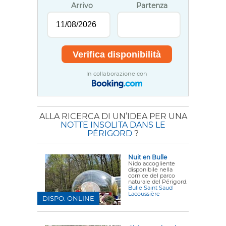
Arrivo
Partenza
In collaborazione con
ALLA RICERCA DI UN’IDEA PER UNA
NOTTE INSOLITA DANS LE
PÉRIGORD
?
Nuit en Bulle
Nido accogliente
disponibile nella
cornice del parco
naturale del Périgord.
Bulle Saint Saud
Lacoussière
DISPO. ONLINE