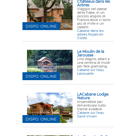
Châteaux dans les
Arbres
Viaggio nel paese
delle fiabe, in un
piccolo angolo di
Francia dove ci sono
più di mille e un
DISPO. ONLINE
castelli.
Cabane dans les
arbres Nojals-et-
Clotte
Le Moulin de la
Jarousse
Uno stagno, alberi e
una ventina di modi
per fare glamping.
Cabane sur l'eau
Lanouaille
DISPO. ONLINE
LACabane Lodge
Nature
Imperdibile per
dimenticare tutto
tranne evadere.
Cabane sur l'eau
Saint-Vivien
DISPO. ONLINE