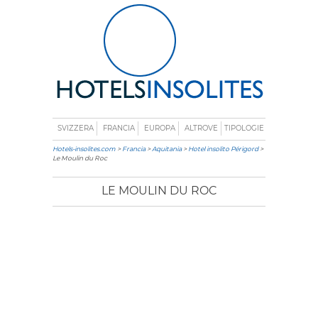
SVIZZERA
FRANCIA
EUROPA
ALTROVE
TIPOLOGIE
Hotels-insolites.com
>
Francia
>
Aquitania
>
Hotel insolito Périgord
>
Le Moulin du Roc
LE MOULIN DU ROC