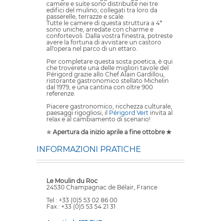
camere e suite sono distribuite nei tre
edifici del mulino, collegati tra loro da
passerelle, terrazze e scale.
Tutte le camere di questa struttura a 4*
sono uniche, arredate con charme e
confortevoli. Dalla vostra finestra, potreste
avere la fortuna di avvistare un castoro
all'opera nel parco di un ettaro.
Per completare questa sosta poetica, è qui
che troverete una delle migliori tavole del
Périgord grazie allo Chef Alain Gardillou,
ristorante gastronomico stellato Michelin
dal 1979, e una cantina con oltre 900
referenze.
Piacere gastronomico, ricchezza culturale,
paesaggi rigogliosi, il
Périgord Vert
invita al
relax e al cambiamento di scenario!
✯
Apertura da inizio aprile a fine ottobre ✯
INFORMAZIONI PRATICHE
Le Moulin du Roc
24530 Champagnac de Bélair, France
Tel : +33 (0)5 53 02 86 00
Fax : +33 (0)5 53 54 21 31