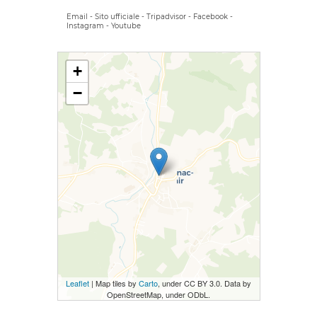
Email
-
Sito ufficiale
-
Tripadvisor
-
Facebook
-
Instagram
-
Youtube
+
−
Leaflet
| Map tiles by
Carto
, under CC BY 3.0. Data by
OpenStreetMap, under ODbL.