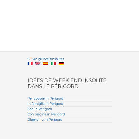
Versione it
Suivre @HotelsInsolites
English version
IDÉES DE WEEK-END INSOLITE
DANS LE PÉRIGORD
Per coppie in Périgord
In famiglia in Périgord
Spa in Périgord
Con piscina in Périgord
Glamping in Périgord