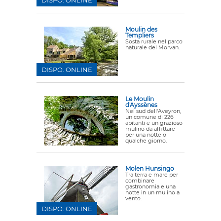
DISPO. ONLINE
Moulin des
Templiers
Sosta rurale nel parco
naturale del Morvan.
DISPO. ONLINE
Le Moulin
d'Ayssènes
Nel sud dell'Aveyron,
un comune di 226
abitanti e un grazioso
mulino da affittare
per una notte o
qualche giorno.
Molen Hunsingo
Tra terra e mare per
combinare
gastronomia e una
notte in un mulino a
vento.
DISPO. ONLINE