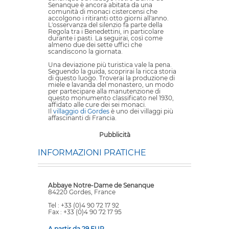
Senanque è ancora abitata da una
comunità di monaci cistercensi che
accolgono i ritiranti otto giorni all'anno.
L'
osservanza del silenzio
fa parte della
Regola tra i Benedettini, in particolare
durante i pasti. La seguirai, così come
almeno due dei sette uffici che
scandiscono la giornata.
Una deviazione più
turistica
vale la pena.
Seguendo la guida, scoprirai la ricca storia
di questo luogo. Troverai la produzione di
miele e lavanda del monastero, un modo
per partecipare alla manutenzione di
questo monumento classificato nel 1930,
affidato alle cure dei sei monaci.
Il
villaggio di Gordes
è uno dei villaggi più
affascinanti di Francia.
Pubblicità
INFORMAZIONI PRATICHE
Abbaye Notre-Dame de Senanque
84220 Gordes, France
Tel : +33 (0)4 90 72 17 92
Fax : +33 (0)4 90 72 17 95
A partir da 29 EUR