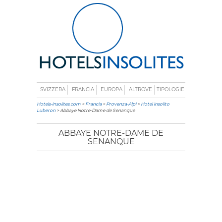
SVIZZERA
FRANCIA
EUROPA
ALTROVE
TIPOLOGIE
Hotels-insolites.com
>
Francia
>
Provenza-Alpi
>
Hotel insolito
Luberon
> Abbaye Notre-Dame de Senanque
ABBAYE NOTRE-DAME DE
SENANQUE