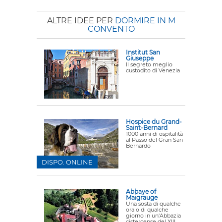
ALTRE IDEE PER
DORMIRE IN M
CONVENTO
Institut San
Giuseppe
Il segreto meglio
custodito di Venezia
Hospice du Grand-
Saint-Bernard
1000 anni di ospitalità
al Passo del Gran San
Bernardo
DISPO. ONLINE
Abbaye of
Maigrauge
Una sosta di qualche
ora o di qualche
giorno in un'Abbazia
cistercense del XIII