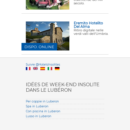
secolo.
Eremito Hotelito
Del Alma
Ritiro digitale nelle
verdi valli dell'Umbria.
DISPO. ONLINE
Versione it
Suivre @HotelsInsolites
English version
IDÉES DE WEEK-END INSOLITE
DANS LE LUBÉRON
Per coppie in Luberon
Spa in Luberon
Con piscina in Luberon
Lusso in Luberon