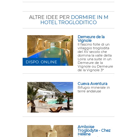
ALTRE IDEE PER
DORMIRE IN M
HOTEL TROGLODITICO
Demeure de la
Vignole
Il fascino folle di un
villaggio troglodita
del XV secolo che
domina la valle della
Loira: una suite in un
DISPO. ONLINE
Demeure de la
Vignole ou Demeure
de la Vignole 3*
Cueva Aventura
Rifugio minerale in
terre andaluse
Amboise
Troglodyte - Chez
Hélène