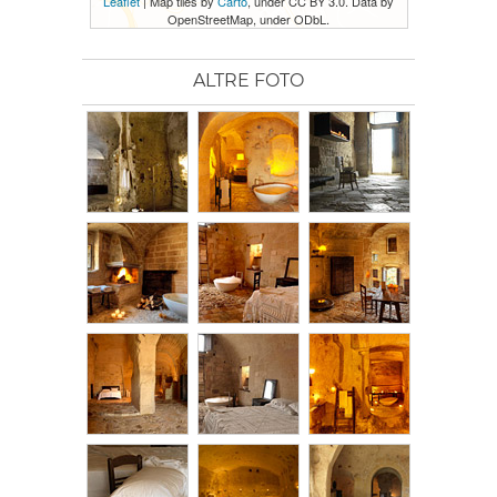
Leaflet
| Map tiles by
Carto
, under CC BY 3.0. Data by
OpenStreetMap, under ODbL.
ALTRE FOTO