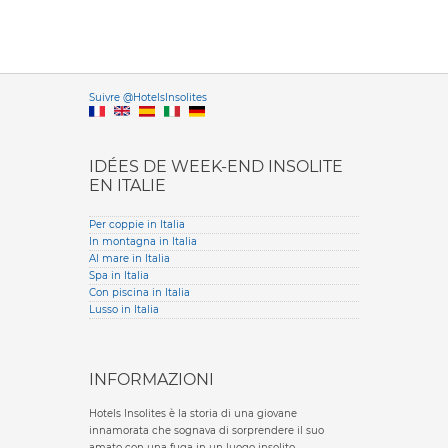
Versione it
Suivre @HotelsInsolites
English version
IDÉES DE WEEK-END INSOLITE
EN ITALIE
Per coppie in Italia
In montagna in Italia
Al mare in Italia
Spa in Italia
Con piscina in Italia
Lusso in Italia
INFORMAZIONI
Hotels Insolites è la storia di una giovane
innamorata che sognava di sorprendere il suo
amato con una fuga in un luogo insolito.