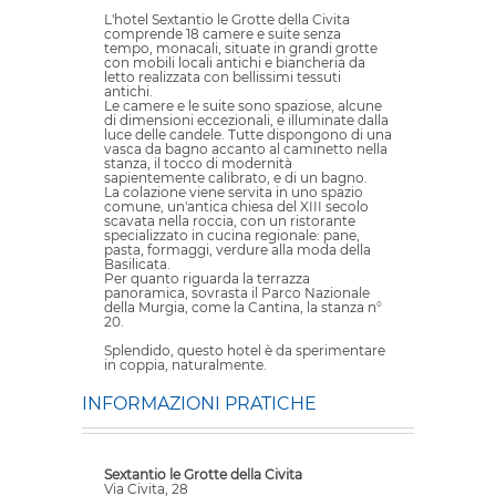
L'hotel Sextantio le Grotte della Civita
comprende 18 camere e suite senza
tempo, monacali, situate in grandi grotte
con mobili locali antichi e biancheria da
letto realizzata con bellissimi tessuti
antichi.
Le camere e le suite sono spaziose, alcune
di dimensioni eccezionali, e illuminate dalla
luce delle candele. Tutte dispongono di una
vasca da bagno accanto al caminetto nella
stanza, il tocco di modernità
sapientemente calibrato, e di un bagno.
La colazione viene servita in uno spazio
comune, un'antica chiesa del XIII secolo
scavata nella roccia, con un ristorante
specializzato in cucina regionale: pane,
pasta, formaggi, verdure alla moda della
Basilicata.
Per quanto riguarda la terrazza
panoramica, sovrasta il Parco Nazionale
della Murgia, come la Cantina, la stanza n°
20.
Splendido, questo hotel è da sperimentare
in coppia, naturalmente.
INFORMAZIONI PRATICHE
Sextantio le Grotte della Civita
Via Civita, 28