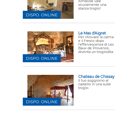
Amboise vale
sicuramente una
stanza troglo!
DISPO. ONLINE
Le Mas d'Aigret
Per ritrovare la calma
e il fresco dopo
l'effervescenza di Les
Baux de Provence,
diventa un troglodita.
DISPO. ONLINE
Chateau de Chissay
Il tuo soggiorno al
castello in una suite
troglo.
DISPO. ONLINE