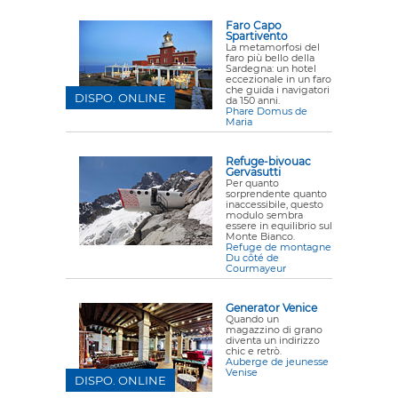
Faro Capo
Spartivento
La metamorfosi del
faro più bello della
Sardegna: un hotel
eccezionale in un faro
che guida i navigatori
DISPO. ONLINE
da 150 anni.
Phare Domus de
Maria
Refuge-bivouac
Gervasutti
Per quanto
sorprendente quanto
inaccessibile, questo
modulo sembra
essere in equilibrio sul
Monte Bianco.
Refuge de montagne
Du côté de
Courmayeur
Generator Venice
Quando un
magazzino di grano
diventa un indirizzo
chic e retrò.
Auberge de jeunesse
Venise
DISPO. ONLINE