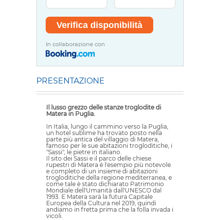
In collaborazione con
PRESENTAZIONE
Il lusso grezzo delle stanze troglodite di
Matera in Puglia.
In Italia, lungo il cammino verso la Puglia,
un hotel sublime ha trovato posto nella
parte più antica del villaggio di Matera,
famoso per le sue abitazioni trogloditiche, i
"Sassi", le pietre in italiano.
Il sito dei Sassi e il parco delle chiese
rupestri di Matera è l'esempio più notevole
e completo di un insieme di abitazioni
trogloditiche della regione mediterranea, e
come tale è stato dichiarato Patrimonio
Mondiale dell'Umanità dall'UNESCO dal
1993. E Matera sarà la futura Capitale
Europea della Cultura nel 2019, quindi
andiamo in fretta prima che la folla invada i
vicoli.