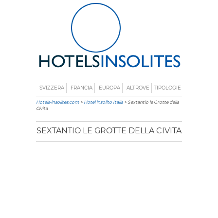
SVIZZERA
FRANCIA
EUROPA
ALTROVE
TIPOLOGIE
Hotels-insolites.com
>
Hotel insolito Italia
> Sextantio le Grotte della
Civita
SEXTANTIO LE GROTTE DELLA CIVITA