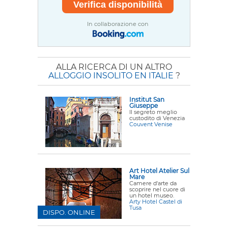
In collaborazione con
ALLA RICERCA DI UN ALTRO
ALLOGGIO INSOLITO EN ITALIE
?
Institut San
Giuseppe
Il segreto meglio
custodito di Venezia
Couvent Venise
Art Hotel Atelier Sul
Mare
Camere d'arte da
scoprire nel cuore di
un hotel museo.
Arty Hotel Castel di
Tusa
DISPO. ONLINE