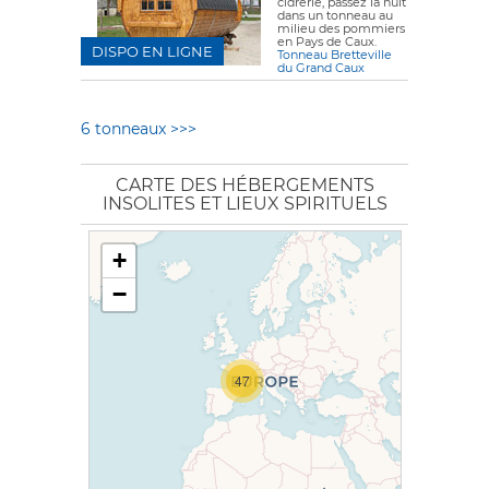
cidrerie, passez la nuit
dans un tonneau au
milieu des pommiers
en Pays de Caux.
DISPO EN LIGNE
Tonneau Bretteville
du Grand Caux
6 tonneaux >>>
CARTE DES HÉBERGEMENTS
INSOLITES ET LIEUX SPIRITUELS
+
−
47