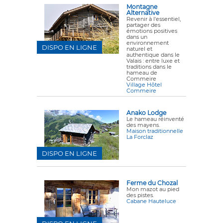
Montagne
Alternative
Revenir à l'essentiel,
partager des
émotions positives
dans un
environnement
DISPO EN LIGNE
naturel et
authentique dans le
Valais : entre luxe et
traditions dans le
hameau de
Commeire
Village Hôtel
Commeire
Anako Lodge
Le hameau réinventé
des mayens.
Maison traditionnelle
La Forclaz
DISPO EN LIGNE
Ferme du Chozal
Mon mazot au pied
des pistes.
Cabane Hauteluce