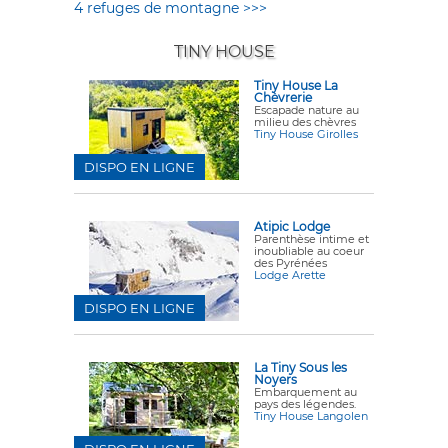
4 refuges de montagne >>>
TINY HOUSE
Tiny House La
Chèvrerie
Escapade nature au
milieu des chèvres
Tiny House Girolles
DISPO EN LIGNE
Atipic Lodge
Parenthèse intime et
inoubliable au coeur
des Pyrénées
Lodge Arette
DISPO EN LIGNE
La Tiny Sous les
Noyers
Embarquement au
pays des légendes.
Tiny House Langolen