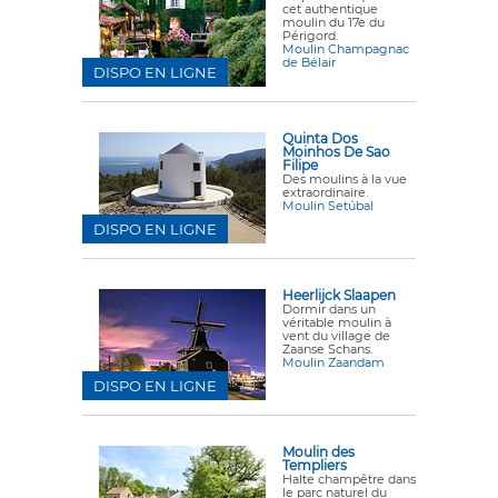
cet authentique
moulin du 17e du
Périgord.
Moulin Champagnac
de Bélair
DISPO EN LIGNE
Quinta Dos
Moinhos De Sao
Filipe
Des moulins à la vue
extraordinaire.
Moulin Setúbal
DISPO EN LIGNE
Heerlijck Slaapen
Dormir dans un
véritable moulin à
vent du village de
Zaanse Schans.
Moulin Zaandam
DISPO EN LIGNE
Moulin des
Templiers
Halte champêtre dans
le parc naturel du