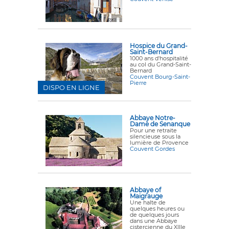
Hospice du Grand-
Saint-Bernard
1000 ans d'hospitalité
au col du Grand-Saint-
Bernard
Couvent Bourg-Saint-
Pierre
DISPO EN LIGNE
Abbaye Notre-
Dame de Senanque
Pour une retraite
silencieuse sous la
lumière de Provence
Couvent Gordes
Abbaye of
Maigrauge
Une halte de
quelques heures ou
de quelques jours
dans une Abbaye
cistercienne du XIIIe