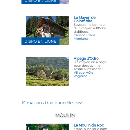
DISPO EN LIGNE
Le Mayen de
Colombire
Savourer le bonheur
d'un mayen à 1850m
d'altitude.
Cabane Crans-
Montana
DISPO EN LIGNE
Alpage d'Odro
Un mayen en alpage
pour découvrir le
Tessin autrement.
Village Hôtel
Vogorno
14 maisons traditionnelles >>>
MOULIN
Le Moulin du Roc
Etape bucolique dans