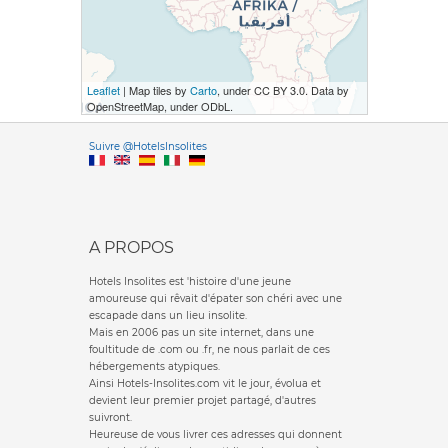
Leaflet
| Map tiles by
Carto
, under CC BY 3.0. Data by
OpenStreetMap, under ODbL.
Versione it
Suivre @HotelsInsolites
English version
A PROPOS
Hotels Insolites est 'histoire d'une jeune
amoureuse qui rêvait d'épater son chéri avec une
escapade dans un lieu insolite.
Mais en 2006 pas un site internet, dans une
foultitude de .com ou .fr, ne nous parlait de ces
hébergements atypiques.
Ainsi Hotels-Insolites.com vit le jour, évolua et
devient leur premier projet partagé, d'autres
suivront.
Heureuse de vous livrer ces adresses qui donnent