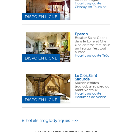
Hotel troglodyte
Chissay-en-Touraine
DISPO EN LIGNE
Eperon
Escalier Saint-Gabriel
dans le Loire et Cher.
Une adresse rare pour
un lieu qui l'est tout
autant !
Hotel troglodyte Trôo
DISPO EN LIGNE
Le Clos Saint
Saourde
Maison d'hôtes
troglodyte au pied du
Mont Ventoux.
Hotel troglodyte
Beaumes de Venise
DISPO EN LIGNE
8 hôtels troglodytiques >>>