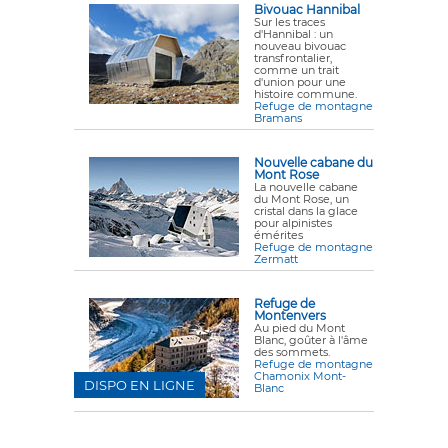
Bivouac Hannibal
Sur les traces
d'Hannibal : un
nouveau bivouac
transfrontalier,
comme un trait
d'union pour une
histoire commune.
Refuge de montagne
Bramans
Nouvelle cabane du
Mont Rose
La nouvelle cabane
du Mont Rose, un
cristal dans la glace
pour alpinistes
émérites
Refuge de montagne
Zermatt
Refuge de
Montenvers
Au pied du Mont
Blanc, goûter à l'âme
des sommets.
Refuge de montagne
Chamonix Mont-
DISPO EN LIGNE
Blanc