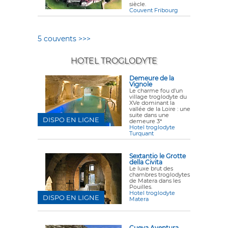
siècle.
Couvent Fribourg
5 couvents >>>
HOTEL TROGLODYTE
Demeure de la
Vignole
Le charme fou d'un
village troglodyte du
XVe dominant la
vallée de la Loire : une
suite dans une
DISPO EN LIGNE
demeure 3*
Hotel troglodyte
Turquant
Sextantio le Grotte
della Civita
Le luxe brut des
chambres troglodytes
de Matera dans les
Pouilles.
Hotel troglodyte
DISPO EN LIGNE
Matera
Cueva Aventura