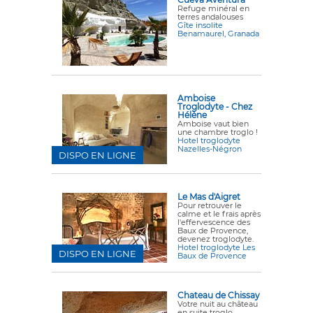
Refuge minéral en
terres andalouses
Gîte insolite
Benamaurel, Granada
Amboise
Troglodyte - Chez
Hélène
Amboise vaut bien
une chambre troglo !
Hotel troglodyte
Nazelles-Négron
DISPO EN LIGNE
Le Mas d'Aigret
Pour retrouver le
calme et le frais après
l'effervescence des
Baux de Provence,
devenez troglodyte.
Hotel troglodyte Les
DISPO EN LIGNE
Baux de Provence
Chateau de Chissay
Votre nuit au château
en suite troglo.