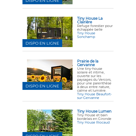
DISPO EN LIGNE
Tiny House La
Clairière
Refuge forestier pour
échappée belle
Tiny House
Sonchamp
DISPO EN LIGNE
Prairie de la
Gervanne
Une tiny-house
solaire et intime,
ouverte sur les
paysages du Vercors,
pour une parenthèse
DISPO EN LIGNE
à deux entre nature,
calme et lumière.
Tiny House Beaufort-
sur-Gervanne
Tiny House Lumen
Tiny House et bain
bordelais en Gironde
Tiny House Riocaud