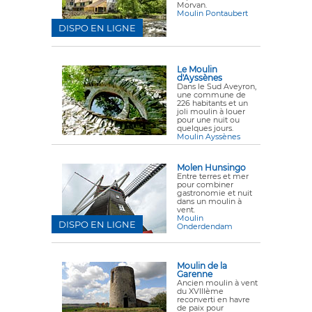
Morvan.
Moulin Pontaubert
DISPO EN LIGNE
Le Moulin
d'Ayssènes
Dans le Sud Aveyron,
une commune de
226 habitants et un
joli moulin à louer
pour une nuit ou
quelques jours.
Moulin Ayssènes
Molen Hunsingo
Entre terres et mer
pour combiner
gastronomie et nuit
dans un moulin à
vent.
Moulin
DISPO EN LIGNE
Onderdendam
Moulin de la
Garenne
Ancien moulin à vent
du XVIIIème
reconverti en havre
de paix pour