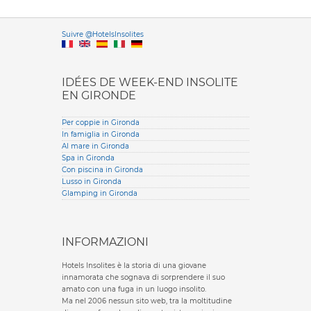
Versione it
Suivre @HotelsInsolites
English version
IDÉES DE WEEK-END INSOLITE
EN GIRONDE
Per coppie in Gironda
In famiglia in Gironda
Al mare in Gironda
Spa in Gironda
Con piscina in Gironda
Lusso in Gironda
Glamping in Gironda
INFORMAZIONI
Hotels Insolites è la storia di una giovane
innamorata che sognava di sorprendere il suo
amato con una fuga in un luogo insolito.
Ma nel 2006 nessun sito web, tra la moltitudine