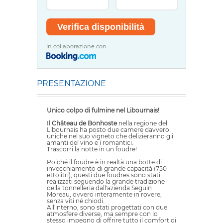
In collaborazione con
PRESENTAZIONE
Unico colpo di fulmine nel Libournais!
Il
Château de Bonhoste
nella regione del
Libournais ha posto due camere davvero
uniche nel suo vigneto che delizieranno gli
amanti del vino e i romantici.
Trascorri la notte in un foudre!
Poiché il foudre è in realtà una botte di
invecchiamento di grande capacità (750
ettolitri), questi due foudres sono stati
realizzati seguendo la grande tradizione
della tonnelleria dall'azienda Seguin
Moreau, ovvero interamente in rovere,
senza viti né chiodi.
All'interno, sono stati progettati con due
atmosfere diverse, ma sempre con lo
stesso impegno di offrire tutto il comfort di