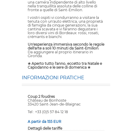
una camera indipendente di alto livello
nella tranquillità assoluta delle colline di
fronte a quelle di Saint-Emilion.
I vostri ospiti vi condurranno a visitare la
tenuta con un'auto elettrica, una proprietà
di famiglia da cinque generazioni, la sua
cantina scavata e vi faranno degustare i
loro diversi vini di Bordeaux: rossi, rosati,
crémants e bianchi.
Un'esperienza immersiva secondo le regole
dell'arte a soli 10 minuti da Saint-Emilion
.
Da aggiungere al proprio itinerario in
Gironda.
✯ Aperto tutto l'anno, eccetto tra Natale e
Capodanno e le sere di domenica ✯
INFORMAZIONI PRATICHE
Coup 2 foudres
Château de Bonhoste
33420 Saint-Jean-de-Blaignac
Tel : +33 (0)5 57 84 12 18
A partir da 155 EUR
Dettagli delle tariffe