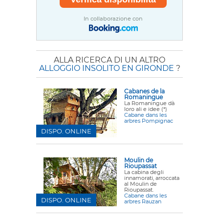
In collaborazione con
ALLA RICERCA DI UN ALTRO
ALLOGGIO INSOLITO EN GIRONDE
?
Cabanes de la
Romaningue
La Romaningue dà
loro ali e idee (*)
Cabane dans les
arbres Pompignac
DISPO. ONLINE
Moulin de
Rioupassat
La cabina degli
innamorati, arroccata
al Moulin de
Rioupassat.
Cabane dans les
DISPO. ONLINE
arbres Rauzan