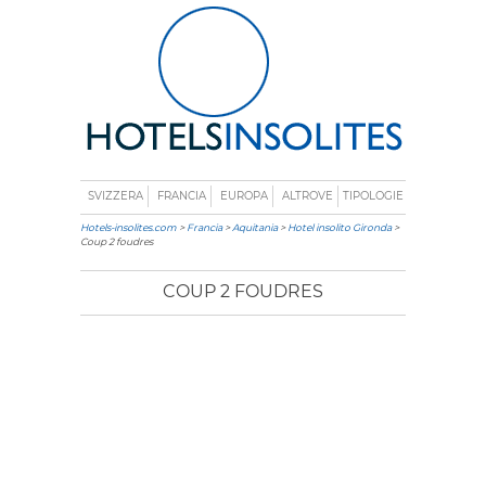
SVIZZERA
FRANCIA
EUROPA
ALTROVE
TIPOLOGIE
Hotels-insolites.com
>
Francia
>
Aquitania
>
Hotel insolito Gironda
>
Coup 2 foudres
COUP 2 FOUDRES