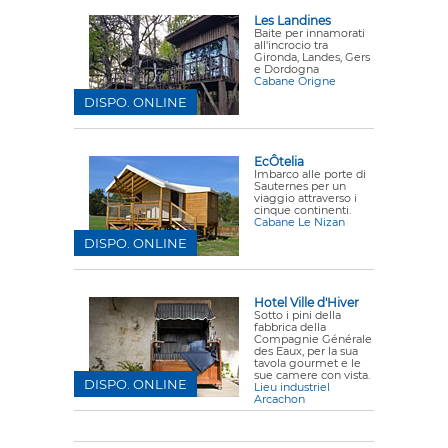
Les Landines
Baite per innamorati
all'incrocio tra
Gironda, Landes, Gers
e Dordogna
Cabane Origne
DISPO. ONLINE
EcÔtelia
Imbarco alle porte di
Sauternes per un
viaggio attraverso i
cinque continenti.
Cabane Le Nizan
DISPO. ONLINE
Hotel Ville d'Hiver
Sotto i pini della
fabbrica della
Compagnie Générale
des Eaux, per la sua
tavola gourmet e le
sue camere con vista.
DISPO. ONLINE
Lieu industriel
Arcachon