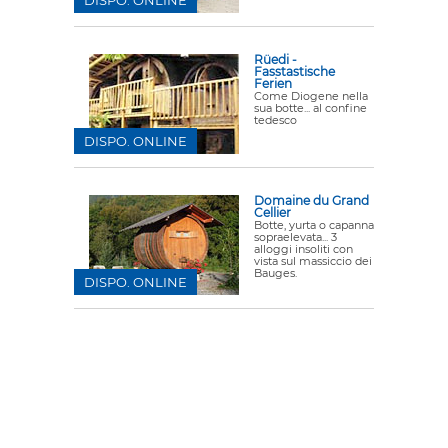
Rüedi -
Fasstastische
Ferien
Come Diogene nella
sua botte... al confine
tedesco
DISPO. ONLINE
Domaine du Grand
Cellier
Botte, yurta o capanna
sopraelevata... 3
alloggi insoliti con
vista sul massiccio dei
Bauges.
DISPO. ONLINE