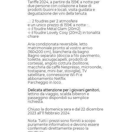
Tariffe 2024, a partire da 155€ a notte per
due persone con colazione a base di
prodotti buoni e locali, visita guidata e
degustazione dei vini della tenuta.
..:: 2 foudres per 2 atmosfere
e un unico prezzo di 155€ a notte ::..
⊹ il foudre Métal Glam (20m2)
⊹ il foudre Lovely Cosy (20m2) in tonalità
chiare
Aria condizionata reversibile, letto
matrimoniale pronto al vostro arrivo
(160x200 cm), biancheria da bagno.
Bagno separato (doccia a filo pavimento,
toilette, asciugacapelli, prodotti di
cortesia), angolo cottura (bollitore,
macchina da caffè Nespresso, microonde,
tostapane, mini-bar, stoviglie), TV
satellitare, connessione Wi-Fi e
abbonamento Netflix.
Parcheggio in loco.
Delicata attenzione per i giovani genitori
,
lettino da viaggio, scalda biberon e
passeggino disponibili su semplice
richiesta.
Chiuso la domenica sera e dal 22 dicembre
2023 all'11 febbraio 2024
Nota: Tutti i prezzi sono forniti a scopo
puramente informativo e devono essere
confermati direttamente presso la