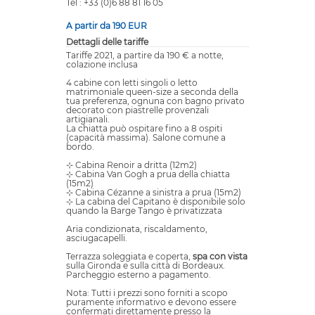
Tel : +33 (0)6 88 81 16 05
A partir da 190 EUR
Dettagli delle tariffe
Tariffe 2021, a partire da 190 € a notte,
colazione inclusa
4 cabine con letti singoli o letto
matrimoniale queen-size a seconda della
tua preferenza, ognuna con bagno privato
decorato con piastrelle provenzali
artigianali.
La chiatta può ospitare fino a 8 ospiti
(capacità massima). Salone comune a
bordo.
⊹ Cabina Renoir a dritta (12m2)
⊹ Cabina Van Gogh a prua della chiatta
(15m2)
⊹ Cabina Cézanne a sinistra a prua (15m2)
⊹ La cabina del Capitano è disponibile solo
quando la Barge Tango è privatizzata
Aria condizionata, riscaldamento,
asciugacapelli.
Terrazza soleggiata e coperta,
spa con vista
sulla Gironda e sulla città di Bordeaux.
Parcheggio esterno a pagamento.
Nota: Tutti i prezzi sono forniti a scopo
puramente informativo e devono essere
confermati direttamente presso la