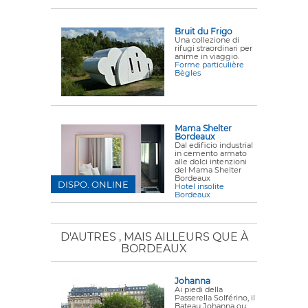
Bruit du Frigo
Una collezione di
rifugi straordinari per
anime in viaggio.
Forme particulière
Bègles
Mama Shelter
Bordeaux
Dal edificio industrial
in cemento armato
alle dolci intenzioni
del Mama Shelter
Bordeaux
DISPO. ONLINE
Hotel insolite
Bordeaux
D'AUTRES
, MAIS AILLEURS QUE À
BORDEAUX
Johanna
Ai piedi della
Passerella Solférino, il
Bateau Johanna ou