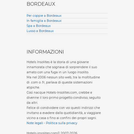
BORDEAUX
Per coppie a Bordeaux
In famiglia a Bordeaux
Spa a Bordeaux
Lusso a Bordeaux
INFORMAZIONI
Hotels Insolites è la storia di una giovane
innamorata che sognava di sorprendere il suo
amato con una fuga in un luogo insolito.
Ma nel 2006 nessun sito web, tra la moltitudine
di .com o .fr, parlava di queste sistemazioni
atipiche.
Così nacque Hotels-Insolites.com, crebbe e
divenne il loro primo progetto condiviso, seguito
da altri.
Felice di condividere con voi questi indirizzi che
invitano a evadere dalla quotidianità, a viaggiare
vicino a casa o fino ai confini dei propri sogni.
Note legali
-
Politica sulla privacy
Hotels-insolites.com© 2007-2026