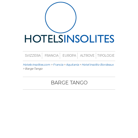
SVIZZERA
FRANCIA
EUROPA
ALTROVE
TIPOLOGIE
Hotels-insolites.com
>
Francia
>
Aquitania
>
Hotel insolito Bordeaux
> Barge Tango
BARGE TANGO