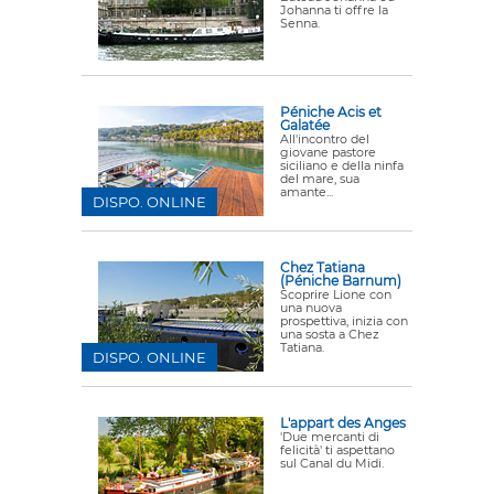
Johanna ti offre la
Senna.
Péniche Acis et
Galatée
All'incontro del
giovane pastore
siciliano e della ninfa
del mare, sua
amante...
DISPO. ONLINE
Chez Tatiana
(Péniche Barnum)
Scoprire Lione con
una nuova
prospettiva, inizia con
una sosta a Chez
Tatiana.
DISPO. ONLINE
L'appart des Anges
'Due mercanti di
felicità' ti aspettano
sul Canal du Midi.