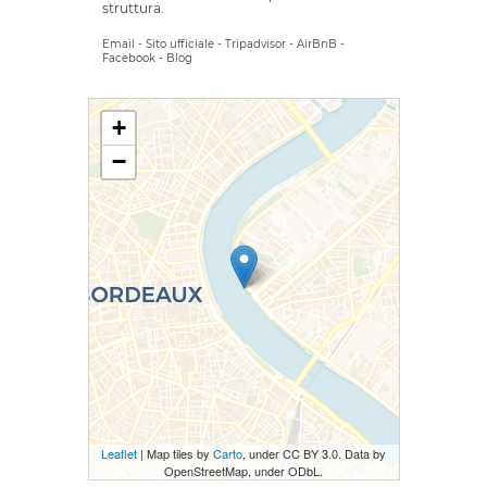
struttura.
Email
-
Sito ufficiale
-
Tripadvisor
-
AirBnB
-
Facebook
-
Blog
+
−
Leaflet
| Map tiles by
Carto
, under CC BY 3.0. Data by
OpenStreetMap, under ODbL.