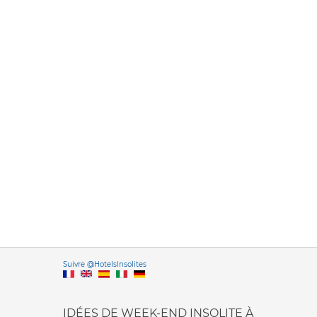
Versione it
Suivre @HotelsInsolites
English version
IDÉES DE WEEK-END INSOLITE À