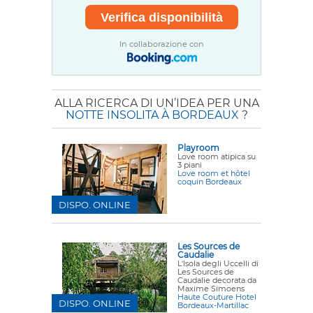
In collaborazione con
ALLA RICERCA DI UN’IDEA PER UNA
NOTTE INSOLITA À BORDEAUX
?
Playroom
Love room atipica su
3 piani
Love room et hôtel
coquin Bordeaux
DISPO. ONLINE
Les Sources de
Caudalie
L'Isola degli Uccelli di
Les Sources de
Caudalie decorata da
Maxime Simoens
Haute Couture Hotel
DISPO. ONLINE
Bordeaux-Martillac