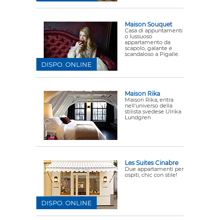
Maison Souquet
Casa di appuntamenti
o lussuoso
appartamento da
scapolo, galante e
scandaloso a Pigalle.
DISPO. ONLINE
Maison Rika
Maison Rika, entra
nell'universo della
stilista svedese Ulrika
Lundgren
Les Suites Cinabre
Due appartamenti per
ospiti, chic con stile!
DISPO. ONLINE