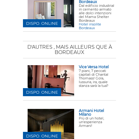
Bordeaux
Dal edificio industrial
in cemento armato
alle dolci intenzioni
del Mama Shelter
Bordeaux
DISPO. ONLINE
Hotel insolite
Bordeaux
D'AUTRES
, MAIS AILLEURS QUE À
BORDEAUX
Vice Versa Hotel
7 piani, 7 peccati
capitali di Chantal
Thomass! Gola,
lussuria, ira, quale
stanza sarà la tua?
DISPO. ONLINE
Armani Hotel
Milano
Più di un hotel,
un'esperienza
Armani!
DISPO. ONLINE