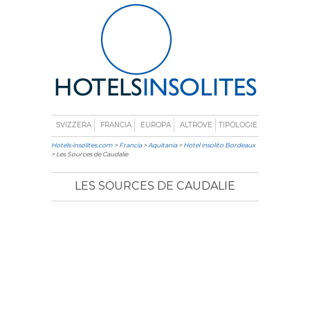
SVIZZERA
FRANCIA
EUROPA
ALTROVE
TIPOLOGIE
Hotels-insolites.com
>
Francia
>
Aquitania
>
Hotel insolito Bordeaux
> Les Sources de Caudalie
LES SOURCES DE CAUDALIE