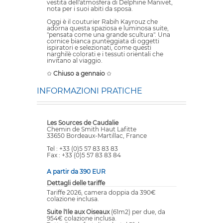
vestita dell'atmosfera di Delphine Manivet,
nota per i suoi abiti da sposa.
Oggi è il couturier Rabih Kayrouz che
adorna questa spaziosa e luminosa suite,
"pensata come una grande scultura". Una
cornice bianca punteggiata di oggetti
ispiratori e selezionati, come questi
narghilè colorati e i tessuti orientali che
invitano al viaggio.
✩
Chiuso a gennaio
✩
INFORMAZIONI PRATICHE
Les Sources de Caudalie
Chemin de Smith Haut Lafitte
33650 Bordeaux-Martillac, France
Tel : +33 (0)5 57 83 83 83
Fax : +33 (0)5 57 83 83 84
A partir da 390 EUR
Dettagli delle tariffe
Tariffe 2026, camera doppia da 390€
colazione inclusa.
Suite l'Ile aux Oiseaux
(61m2) per due, da
954€ colazione inclusa.