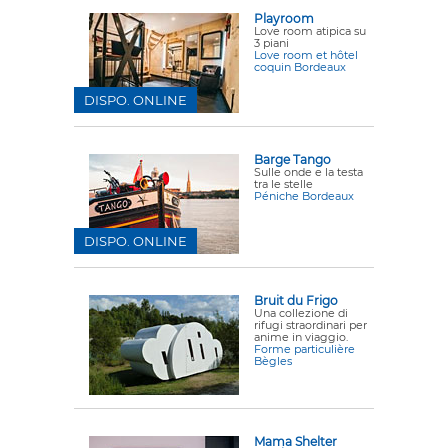
Playroom
Love room atipica su
3 piani
Love room et hôtel
coquin Bordeaux
DISPO. ONLINE
Barge Tango
Sulle onde e la testa
tra le stelle
Péniche Bordeaux
DISPO. ONLINE
Bruit du Frigo
Una collezione di
rifugi straordinari per
anime in viaggio.
Forme particulière
Bègles
Mama Shelter