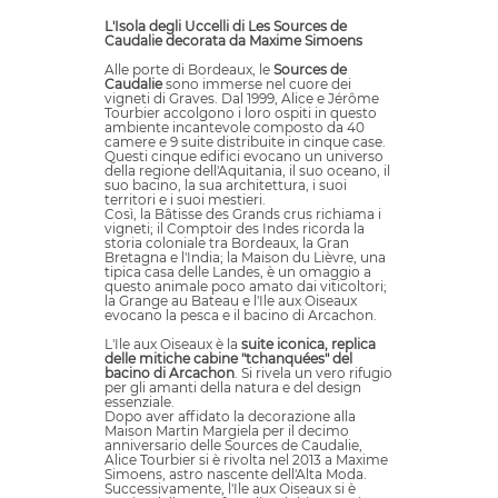
L'Isola degli Uccelli di Les Sources de
Caudalie decorata da Maxime Simoens
Alle porte di Bordeaux, le
Sources de
Caudalie
sono immerse nel cuore dei
vigneti di Graves. Dal 1999, Alice e Jérôme
Tourbier accolgono i loro ospiti in questo
ambiente incantevole composto da 40
camere e 9 suite distribuite in cinque case.
Questi cinque edifici evocano un universo
della regione dell'Aquitania, il suo oceano, il
suo bacino, la sua architettura, i suoi
territori e i suoi mestieri.
Così, la Bâtisse des Grands crus richiama i
vigneti; il Comptoir des Indes ricorda la
storia coloniale tra Bordeaux, la Gran
Bretagna e l'India; la Maison du Lièvre, una
tipica casa delle Landes, è un omaggio a
questo animale poco amato dai viticoltori;
la Grange au Bateau e l'Ile aux Oiseaux
evocano la pesca e il bacino di Arcachon.
L'Ile aux Oiseaux è la
suite iconica, replica
delle mitiche cabine "tchanquées" del
bacino di Arcachon
. Si rivela un vero rifugio
per gli amanti della natura e del design
essenziale.
Dopo aver affidato la decorazione alla
Maison Martin Margiela per il decimo
anniversario delle Sources de Caudalie,
Alice Tourbier si è rivolta nel 2013 a Maxime
Simoens, astro nascente dell'Alta Moda.
Successivamente, l'Ile aux Oiseaux si è