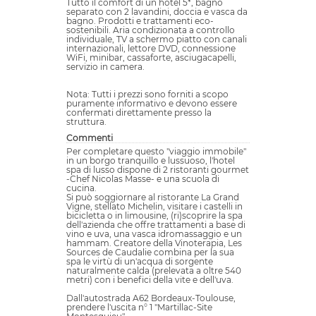
Tutto il comfort di un hotel 5*, bagno
separato con 2 lavandini, doccia e vasca da
bagno. Prodotti e trattamenti eco-
sostenibili. Aria condizionata a controllo
individuale, TV a schermo piatto con canali
internazionali, lettore DVD, connessione
WiFi, minibar, cassaforte, asciugacapelli,
servizio in camera.
Nota: Tutti i prezzi sono forniti a scopo
puramente informativo e devono essere
confermati direttamente presso la
struttura.
Commenti
Per completare questo "viaggio immobile"
in un borgo tranquillo e lussuoso, l'hotel
spa di lusso dispone di 2 ristoranti gourmet
-Chef Nicolas Masse- e una scuola di
cucina.
Si può soggiornare al ristorante La Grand
Vigne, stellato Michelin, visitare i castelli in
bicicletta o in limousine, (ri)scoprire la spa
dell'azienda che offre trattamenti a base di
vino e uva, una vasca idromassaggio e un
hammam. Creatore della Vinoterapia, Les
Sources de Caudalie combina per la sua
spa le virtù di un'acqua di sorgente
naturalmente calda (prelevata a oltre 540
metri) con i benefici della vite e dell'uva.
Dall'autostrada A62 Bordeaux-Toulouse,
prendere l'uscita n° 1 "Martillac-Site