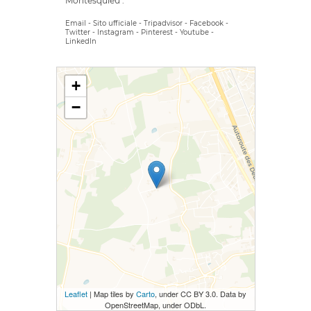
Montesquieu".
Email
-
Sito ufficiale
-
Tripadvisor
-
Facebook
-
Twitter
-
Instagram
-
Pinterest
-
Youtube
-
LinkedIn
+
−
Leaflet
| Map tiles by
Carto
, under CC BY 3.0. Data by
OpenStreetMap, under ODbL.