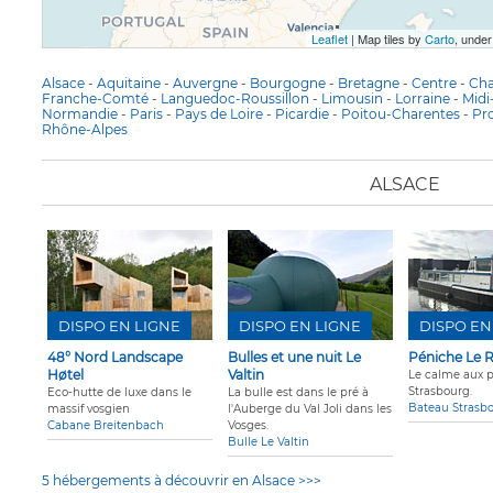
Leaflet
| Map tiles by
Carto
, unde
Alsace
-
Aquitaine
-
Auvergne
-
Bourgogne
-
Bretagne
-
Centre
-
Ch
Franche-Comté
-
Languedoc-Roussillon
-
Limousin
-
Lorraine
-
Midi
Normandie
-
Paris
-
Pays de Loire
-
Picardie
-
Poitou-Charentes
-
Pr
Rhône-Alpes
ALSACE
DISPO EN LIGNE
DISPO EN LIGNE
DISPO EN
48° Nord Landscape
Bulles et une nuit Le
Péniche Le 
Høtel
Valtin
Le calme aux p
Strasbourg.
Eco-hutte de luxe dans le
La bulle est dans le pré
à
Bateau Strasb
massif vosgien
l'Auberge du Val Joli dans les
Cabane Breitenbach
Vosges.
Bulle Le Valtin
5 hébergements à découvrir en Alsace >>>