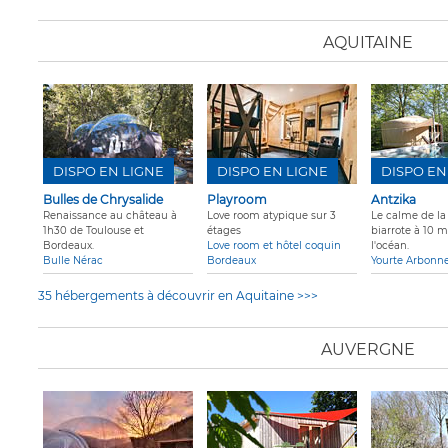
AQUITAINE
DISPO EN LIGNE
DISPO EN LIGNE
DISPO EN
Bulles de Chrysalide
Playroom
Antzika
Renaissance au château à
Love room atypique sur 3
Le calme de l
1h30 de Toulouse et
étages
biarrote à 10 
Bordeaux.
Love room et hôtel coquin
l'océan.
Bulle Nérac
Bordeaux
Yourte Arbonn
35 hébergements à découvrir en Aquitaine >>>
AUVERGNE