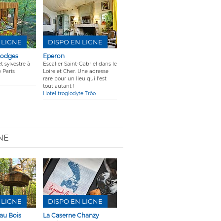
 LIGNE
DISPO EN LIGNE
 Lodges
Eperon
t sylvestre à
Escalier Saint-Gabriel dans le
 Paris
Loire et Cher. Une adresse
rare pour un lieu qui l'est
tout autant !
Hotel troglodyte Trôo
NE
 LIGNE
DISPO EN LIGNE
au Bois
La Caserne Chanzy