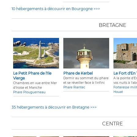
10 hébergements à découvrir en Bourgogne >>>
BRETAGNE
Le Petit Phare de l'Ile
Phare de Kerbel
Le Fort d'En 
Vierge
Dormir au sommet du phare
A la pointe d'E
et se réveiller face à l'infini
vos nuits à l'abr
Chambres en vue entre Mer
Phare Riantec
Forteresse milit
d'Iroise et Manche
Houat
Phare Plouguerneau
35 hébergements à découvrir en Bretagne >>>
CENTRE