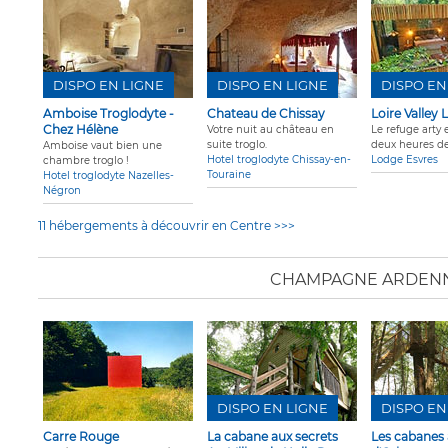
DISPO EN LIGNE
DISPO EN LIGNE
DISPO EN
Amboise Troglodyte -
Chateau de Chissay
Loire Valley
Chez Hélène
Votre nuit au château en
Le refuge arty e
suite troglo.
deux heures de
Amboise vaut bien une
Hotel troglodyte Chissay-en-
Lodge Esvres
chambre troglo !
Touraine
Hotel troglodyte Nazelles-
Négron
11 hébergements à découvrir en Centre >>>
CHAMPAGNE ARDEN
DISPO EN LIGNE
DISPO EN
Carre Rouge
La cabane aux secrets
Les cabanes 