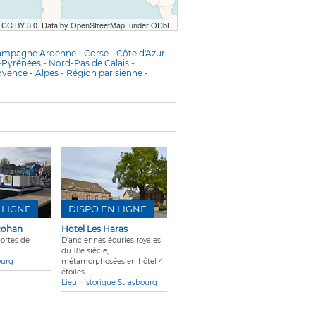
r CC BY 3.0. Data by OpenStreetMap, under ODbL.
ampagne Ardenne
-
Corse
-
Côte d'Azur
-
-Pyrénées
-
Nord-Pas de Calais
-
ovence - Alpes
-
Région parisienne
-
 LIGNE
DISPO EN LIGNE
Rohan
Hotel Les Haras
ortes de
D'anciennes écuries royales
du 18e siècle,
ourg
métamorphosées en hôtel 4
étoiles.
Lieu historique Strasbourg