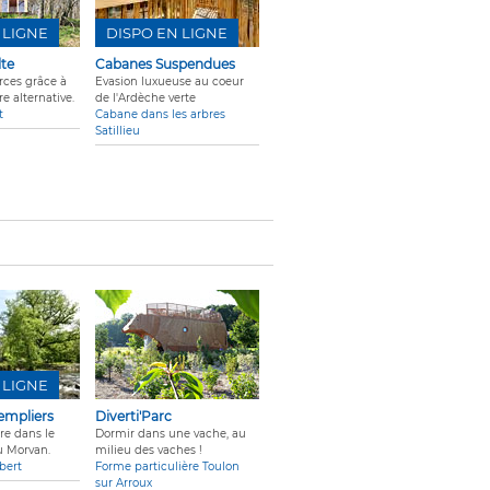
 LIGNE
DISPO EN LIGNE
lte
Cabanes Suspendues
rces grâce à
Evasion luxueuse au coeur
e alternative.
de l'Ardèche verte
t
Cabane dans les arbres
Satillieu
 LIGNE
empliers
Diverti'Parc
re dans le
Dormir dans une vache, au
u Morvan.
milieu des vaches !
bert
Forme particulière Toulon
sur Arroux