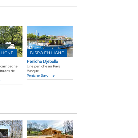
 LIGNE
DISPO EN LIGNE
Peniche Djebelle
a campagne
Une péniche au Pays
minutes de
Basque !
Péniche Bayonne
e