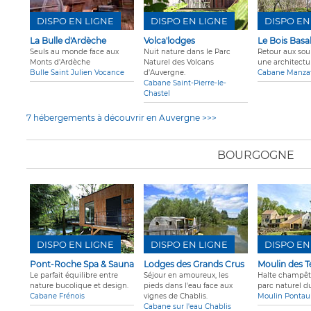
DISPO EN LIGNE
DISPO EN LIGNE
DISPO EN
La Bulle d'Ardèche
Volca'lodges
Le Bois Basa
Seuls au monde face aux
Nuit nature dans le Parc
Retour aux sou
Monts d'Ardèche
Naturel des Volcans
une architectur
Bulle Saint Julien Vocance
d’Auvergne.
Cabane Manza
Cabane Saint-Pierre-le-
Chastel
7 hébergements à découvrir en Auvergne >>>
BOURGOGNE
DISPO EN LIGNE
DISPO EN LIGNE
DISPO EN
Pont-Roche Spa & Sauna
Lodges des Grands Crus
Moulin des T
Le parfait équilibre entre
Séjour en amoureux, les
Halte champêt
nature bucolique et design.
pieds dans l'eau face aux
parc naturel d
Cabane Frénois
vignes de Chablis.
Moulin Pontau
Cabane sur l'eau Chablis