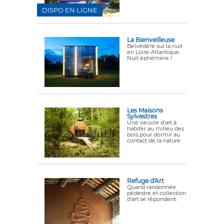
DISPO EN LIGNE
La Bienveilleuse
Belvédère sur la nuit
en Loire-Atlantique.
Nuit éphémère !
Les Maisons
Sylvestres
Une oeuvre d'art à
habiter au milieu des
bois pour dormir au
contact de la nature.
Refuge d'Art
Quand randonnée
pédestre et collection
d'art se répondent.