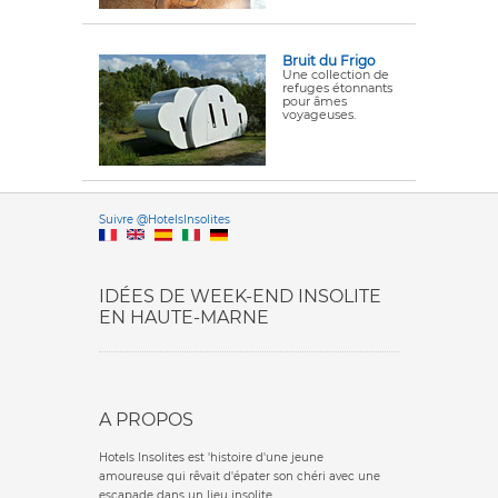
Bruit du Frigo
Une collection de
refuges étonnants
pour âmes
voyageuses.
Versione it
Suivre @HotelsInsolites
English version
IDÉES DE WEEK-END INSOLITE
EN HAUTE-MARNE
A PROPOS
Hotels Insolites est 'histoire d'une jeune
amoureuse qui rêvait d'épater son chéri avec une
escapade dans un lieu insolite.