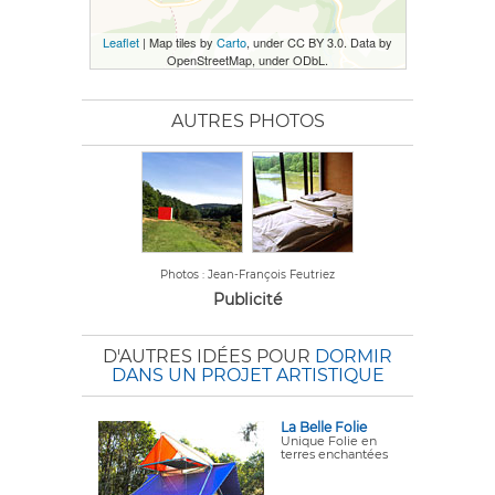
Leaflet
| Map tiles by
Carto
, under CC BY 3.0. Data by
OpenStreetMap, under ODbL.
AUTRES PHOTOS
Photos : Jean-François Feutriez
Publicité
D'AUTRES IDÉES POUR
DORMIR
DANS UN PROJET ARTISTIQUE
La Belle Folie
Unique Folie en
terres enchantées