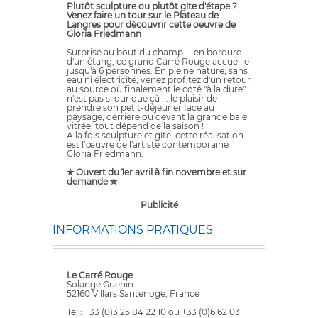
Plutôt sculpture ou plutôt gîte d'étape ?
Venez faire un tour sur le Plateau de
Langres pour découvrir cette oeuvre de
Gloria Friedmann
Surprise au bout du champ ... en bordure
d'un étang, ce grand Carré Rouge accueille
jusqu'à 6 personnes. En pleine nature, sans
eau ni électricité, venez profitez d'un retour
au source où finalement le coté "à la dure"
n'est pas si dur que çà ... le plaisir de
prendre son petit-déjeuner face au
paysage, derrière ou devant la grande baie
vitrée, tout dépend de la saison !
A la fois sculpture et gîte, cette réalisation
est l’œuvre de l'artiste contemporaine
Gloria Friedmann.
✯ Ouvert du 1er avril à fin novembre et sur
demande ✯
Publicité
INFORMATIONS PRATIQUES
Le Carré Rouge
Solange Guenin
52160 Villars Santenoge, France
Tel : +33 (0)3 25 84 22 10 ou +33 (0)6 62 03