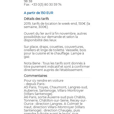
98 38
Fax : +33 0(3) 80 30 59 74
A partir de 150 EUR
Détails des tarifs
2019, tarifs de location le week-end, 150€ (la
semaine, 300€).
Ouvert du 1er avril à fin novembre, autres
possibilités sur demande et selon la
disponibilité des lieux.
Sur place, draps, couettes, couvertures,
oreillers et linge de toilette. Vaisselle, bois
pour la cuisine et le chauffage. Lampe à
gaz.
Nota Bene : Tous les tarifs sont donnés à
titre purement indicatif et sont à confirmer
directement auprès de l'établissement.
Commentaires
Pour s'y rendre en voiture
- depuis Paris :
A5 Paris, Troyes, Chaumont, Langres-sud,
Auberive, Santenoge, Villars-Montroyer
(Villars Santenoge).
A6 Paris, sortie Auxerre-sud puis Châblis,
Tonnerre, Châtillon-sur-Seine, Recey-sur-
Ource : direction Langres. A Colmier le
Haut, direction Villars-Montroyer (Villars
Santenoge) : direction Chaugey, puis
prendre à droite avant le lavoir, puis