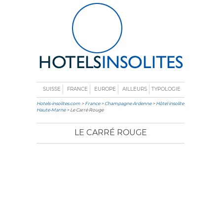
SUISSE
FRANCE
EUROPE
AILLEURS
TYPOLOGIE
Hotels-insolites.com
>
France
>
Champagne Ardenne
>
Hôtel insolite
Haute-Marne
> Le Carré Rouge
LE CARRÉ ROUGE