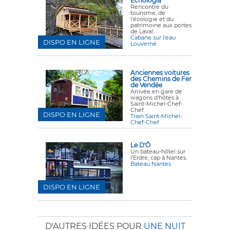
Echologia
Rencontre du
tourisme, de
l'écologie et du
patrimoine aux portes
de Laval.
Cabane sur l'eau
DISPO EN LIGNE
Louverné
Anciennes voitures
des Chemins de Fer
de Vendée
Arrivée en gare de
wagons d'hôtes à
Saint-Michel-Chef-
Chef
DISPO EN LIGNE
Train Saint-Michel-
Chef-Chef
Le D'Ô
Un bateau-hôtel sur
l'Erdre, cap à Nantes.
Bateau Nantes
DISPO EN LIGNE
D'AUTRES IDÉES POUR
UNE NUIT