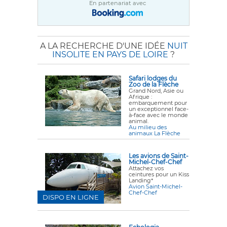
En partenariat avec
A LA RECHERCHE D'UNE IDÉE
NUIT
INSOLITE EN PAYS DE LOIRE
?
Safari lodges du
Zoo de la Flèche
Grand Nord, Asie ou
Afrique :
embarquement pour
un exceptionnel face-
à-face avec le monde
animal.
Au milieu des
animaux La Flèche
Les avions de Saint-
Michel-Chef-Chef
Attachez vos
ceintures pour un Kiss
Landing*
Avion Saint-Michel-
Chef-Chef
DISPO EN LIGNE