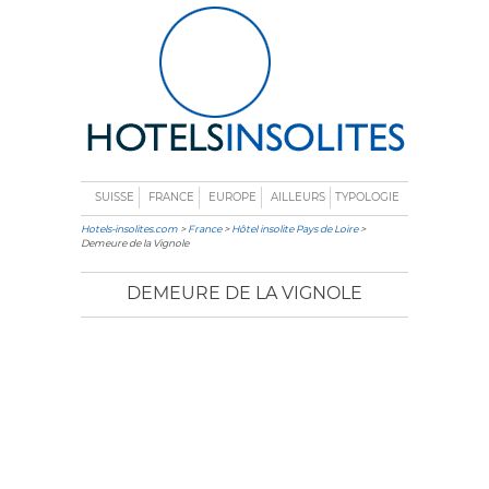
SUISSE
FRANCE
EUROPE
AILLEURS
TYPOLOGIE
Hotels-insolites.com
>
France
>
Hôtel insolite Pays de Loire
>
Demeure de la Vignole
DEMEURE DE LA VIGNOLE