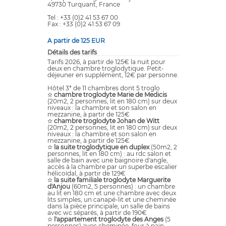
49730 Turquant, France
Tel : +33 (0)2 41 53 67 00
Fax : +33 (0)2 41 53 67 09
A partir de 125 EUR
Détails des tarifs
Tarifs 2026, à partir de 125€ la nuit pour
deux en chambre troglodytique. Petit-
déjeuner en supplément, 12€ par personne.
Hôtel 3* de 11 chambres dont 5 troglo
✫
chambre troglodyte Marie de Medicis
(20m2, 2 personnes, lit en 180 cm) sur deux
niveaux : la chambre et son salon en
mezzanine, à partir de 125€
✫
chambre troglodyte Johan de Witt
(20m2, 2 personnes, lit en 180 cm) sur deux
niveaux : la chambre et son salon en
mezzanine, à partir de 125€
✫
la suite troglodytique en duplex
(50m2, 2
personnes, lit en 180 cm) : au rdc salon et
salle de bain avec une baignoire d'angle,
accès à la chambre par un superbe escalier
hélicoïdal, à partir de 129€
✫
la suite familiale troglodyte Marguerite
d'Anjou
(60m2, 5 personnes) : un chambre
au lit en 180 cm et une chambre avec deux
lits simples, un canapé-lit et une cheminée
dans la pièce principale, un salle de bains
avec wc séparés, à partir de 190€
✫
l'appartement troglodyte des Anges
(5
personnes) avec cheminée, four à pain,