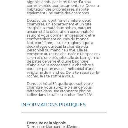
Vignole, choisi par le roi René d’Anjou
comme exécuteur testamentaire. Devenu
habitation des propriétaires, il abrite
également une partie des chambres.
Deux suites, dont l'une familiale, deux
chambres, un appartement et un gîte
'troglo' aux matériaux nobles, parquet
ancien et à la décoration personnalisée
sauront vous donner l'impression d'être
confortablement coupés du monde.
Notre préférée, la suite troglodytique à
deux étages qui était la chambre du
personnel du manoir au XVe. Elle se
compose au rez de chaussée d'un spacieux
salon et d'une très jolie salle de bain garnie
de pâtes de verre et d’une baignoire
d’angle. Vous accèderez à la chambre à
coucher par un escalier hélicoïdal d'une
vingtaine de marches. De la terrasse sur le
rocher, le site s'offre à vous.
Dans cet hôtel 3*, quelle que soit votre
chambre, vous aurez le plaisir de vous
détendre dans une étonnante piscine
taillée dans le tuffeau et chauffée à 28°.
INFORMATIONS PRATIQUES
Demeure de la Vignole
3, Impasse Marguerite d'Anjou