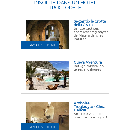
INSOLITE DANS UN HOTEL
TROGLODYTE
Sextantio le Grotte
della Civita
Le luxe brut des
chambres troglodytes
de Matera dans les
Pouilles.
DISPO EN LIGNE
Cueva Aventura
Refuge minéral en
terres andalouses
Amboise
Troglodyte - Chez
Hélène
Amboise vaut bien
une chambre troglo !
DISPO EN LIGNE