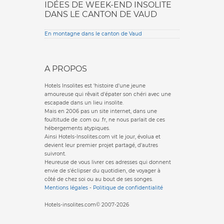
IDÉES DE WEEK-END INSOLITE
DANS LE CANTON DE VAUD
En montagne dans le canton de Vaud
A PROPOS
Hotels Insolites est 'histoire d'une jeune
amoureuse qui rêvait d'épater son chéri avec une
escapade dans un lieu insolite.
Mais en 2006 pas un site internet, dans une
foultitude de .com ou .fr, ne nous parlait de ces
hébergements atypiques.
Ainsi Hotels-Insolites.com vit le jour, évolua et
devient leur premier projet partagé, d'autres
suivront.
Heureuse de vous livrer ces adresses qui donnent
envie de s'éclipser du quotidien, de voyager à
côté de chez soi ou au bout de ses songes.
Mentions légales
-
Politique de confidentialité
Hotels-insolites.com© 2007-2026