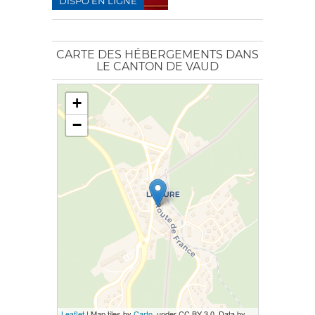
DISPO EN LIGNE
CARTE DES HÉBERGEMENTS DANS
LE CANTON DE VAUD
+
−
Leaflet
| Map tiles by
Carto
, under CC BY 3.0. Data by