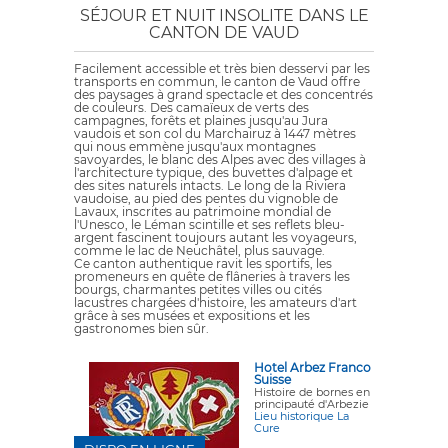
SÉJOUR ET NUIT INSOLITE DANS LE
CANTON DE VAUD
Facilement accessible et très bien desservi par les
transports en commun, le canton de Vaud offre
des paysages à grand spectacle et des concentrés
de couleurs. Des camaïeux de verts des
campagnes, forêts et plaines jusqu'au Jura
vaudois et son col du Marchairuz à 1447 mètres
qui nous emmène jusqu'aux montagnes
savoyardes, le blanc des Alpes avec des villages à
l'architecture typique, des buvettes d'alpage et
des sites naturels intacts. Le long de la Riviera
vaudoise, au pied des pentes du vignoble de
Lavaux, inscrites au patrimoine mondial de
l'Unesco, le Léman scintille et ses reflets bleu-
argent fascinent toujours autant les voyageurs,
comme le lac de Neuchâtel, plus sauvage.
Ce canton authentique ravit les sportifs, les
promeneurs en quête de flâneries à travers les
bourgs, charmantes petites villes ou cités
lacustres chargées d'histoire, les amateurs d'art
grâce à ses musées et expositions et les
gastronomes bien sûr.
Hotel Arbez Franco
Suisse
Histoire de bornes en
principauté d'Arbezie
Lieu historique La
Cure